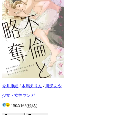
今井康絵
/
木嶋えりん
/
川瀬あや
少女・女性マンガ
150
/
¥165
(税込)