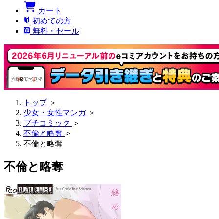
カート
初めての方
無料・セール
トップ
＞
少女・女性マンガ
＞
プチコミック
＞
不倫と略奪
＞
不倫と略奪
不倫と略奪