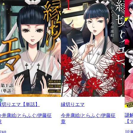
縁切りエマ【単話】
縁切りエマ
謎
今井康絵/とらふぐ/伊藤征
今井康絵/とらふぐ/伊藤征
【
章
章
川
完結