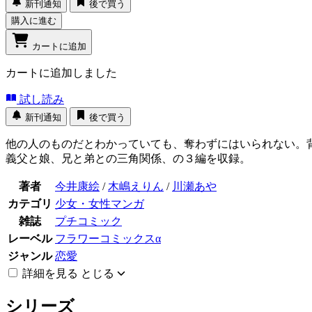
新刊通知
後で買う
購入に進む
カートに追加
カートに追加しました
試し読み
新刊通知
後で買う
他の人のものだとわかっていても、奪わずにはいられない。
義父と娘、兄と弟との三角関係、の３編を収録。
著者
今井康絵
/
木嶋えりん
/
川瀬あや
カテゴリ
少女・女性マンガ
雑誌
プチコミック
レーベル
フラワーコミックスα
ジャンル
恋愛
詳細を見る
とじる
シリーズ