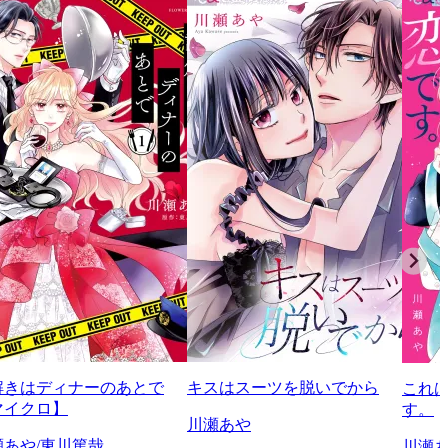
解きはディナーのあとで
キスはスーツを脱いでから
これ
マイクロ】
す。
川瀬あや
瀬あや/東川篤哉
川瀬