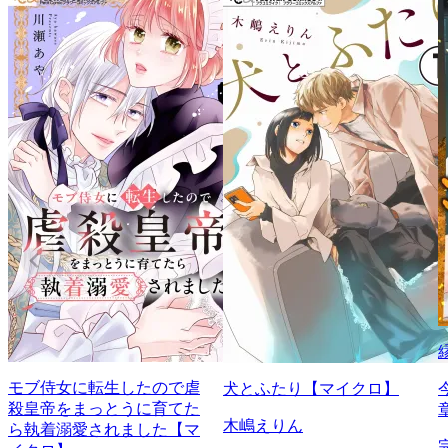
モブ侍女に転生したので虐
犬とふたり【マイクロ】
殺皇帝をまっとうに育てた
木嶋えりん
ら執着溺愛されました【マ