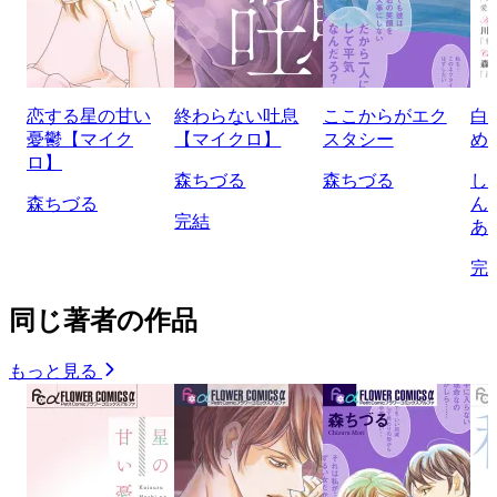
恋する星の甘い
終わらない吐息
ここからがエク
白
憂鬱【マイク
【マイクロ】
スタシー
め
ロ】
森ちづる
森ちづる
し
森ちづる
ん
完結
あ
完
同じ著者の作品
もっと見る