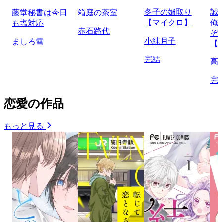
冬子の婿取り
誠
藤堂秘書は今日
箱庭の茶室
【マイクロ】
俺
も塩対応
赤石路代
ぞ
小純月子
ましろ雪
【
完結
高
完
恋愛の作品
もっと見る