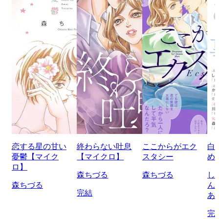
恋する星の甘い
終わらない吐息
ここからがエク
白
憂鬱【マイク
【マイクロ】
スタシー
め
ロ】
森ちづる
森ちづる
し
森ちづる
ん
完結
あ
完