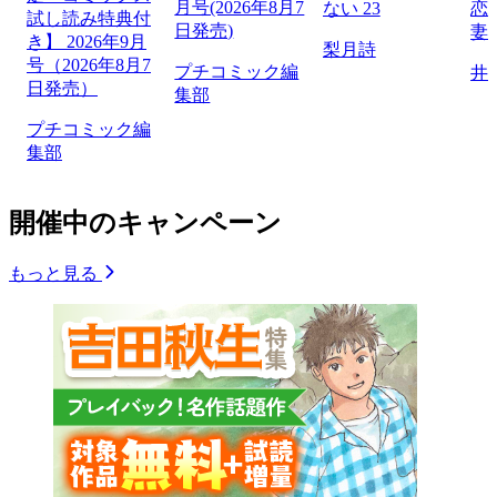
月号(2026年8月7
ない 23
恋
試し読み特典付
日発売)
妻
き】 2026年9月
梨月詩
号（2026年8月7
プチコミック編
井
日発売）
集部
プチコミック編
集部
開催中のキャンペーン
もっと見る