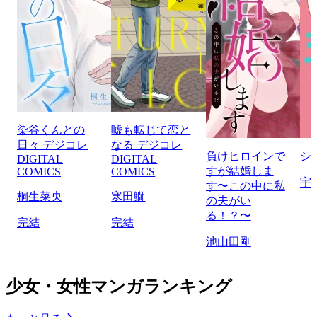
染谷くんとの
嘘も転じて恋と
日々 デジコレ
なる デジコレ
負けヒロインで
シ
DIGITAL
DIGITAL
すが結婚しま
COMICS
COMICS
宇
す〜この中に私
桐生菜央
寒田鰤
の夫がい
る！？〜
完結
完結
池山田剛
少女・女性マンガランキング