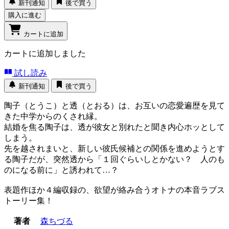
新刊通知
後で買う
購入に進む
カートに追加
カートに追加しました
試し読み
新刊通知
後で買う
陶子（とうこ）と透（とおる）は、お互いの恋愛遍歴を見て
きた中学からのくされ縁。
結婚を焦る陶子は、透が彼女と別れたと聞き内心ホッとして
しまう。
先を越されまいと、新しい彼氏候補との関係を進めようとす
る陶子だが、突然透から「１回ぐらいしとかない？ 人のも
のになる前に」と誘われて…？
表題作ほか４編収録の、欲望が絡み合うオトナの本音ラブス
トーリー集！
著者
森ちづる