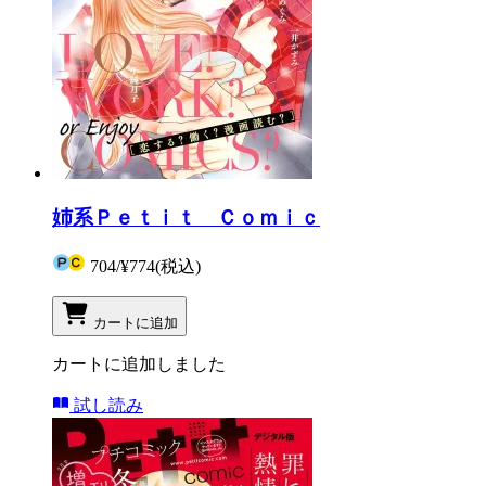
姉系Ｐｅｔｉｔ Ｃｏｍｉｃ
704
/
¥774
(税込)
カートに追加
カートに追加しました
試し読み