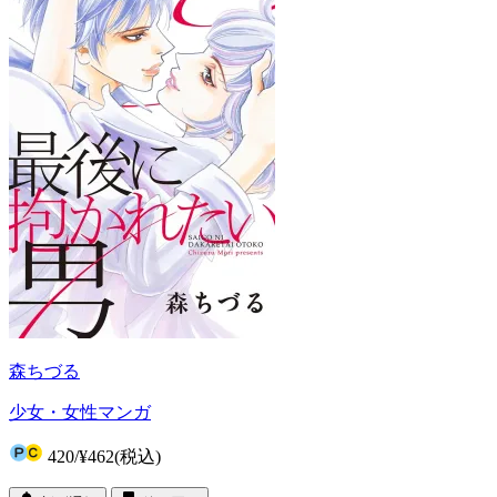
森ちづる
少女・女性マンガ
420
/
¥462
(税込)