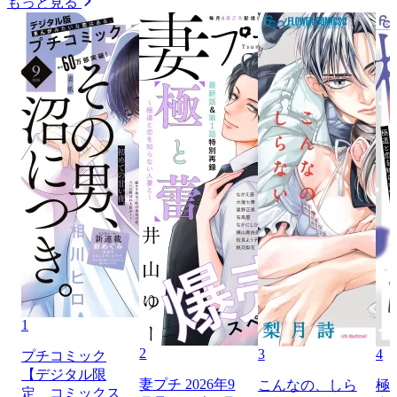
もっと見る
1
2
3
4
プチコミック
【デジタル限
妻プチ 2026年9
こんなの、しら
極
定 コミックス