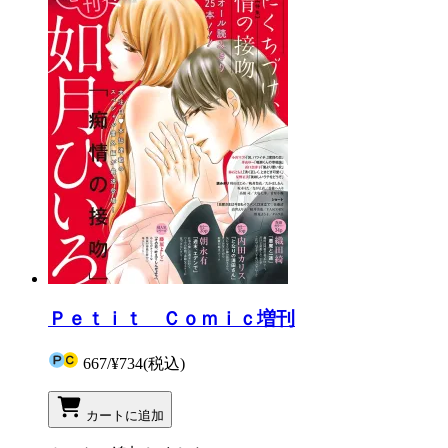
Ｐｅｔｉｔ Ｃｏｍｉｃ増刊
667
/
¥734
(税込)
カートに追加