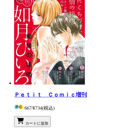
Ｐｅｔｉｔ Ｃｏｍｉｃ増刊
667
/
¥734
(税込)
カートに追加