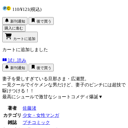
110
/
¥121
(税込)
新刊通知
後で買う
購入に進む
カートに追加
カートに追加しました
試し読み
新刊通知
後で買う
妻子を愛しすぎている旦那さま・広瀬慧。
一見クールでイケメンな男だけど、妻子のピンチには超技で
駆けつける！！
最高にシュールで激甘なショートコメディ爆誕▼
著者
佐藤渚
カテゴリ
少女・女性マンガ
雑誌
プチコミック