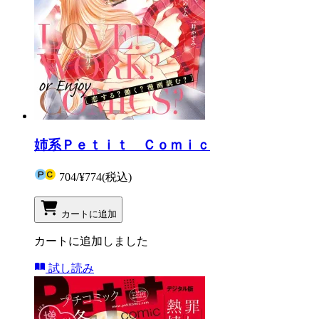
姉系Ｐｅｔｉｔ Ｃｏｍｉｃ
704
/
¥774
(税込)
カートに追加
カートに追加しました
試し読み