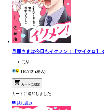
旦那さまは今日もイクメン！【マイクロ】 3
完結
110
/
¥121
(税込)
カートに追加
カートに追加しました
試し読み