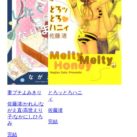
妻プチよみきり
とろッとろハニ
ィ
佐藤渚/かれん/な
がえ直/高世えり
佐藤渚
子/なかにしひろ
完結
み
完結