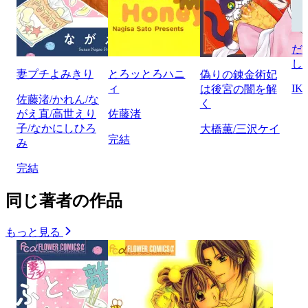
だ
し
妻プチよみきり
とろッとろハニ
偽りの錬金術妃
ィ
IK
は後宮の闇を解
佐藤渚/かれん/な
く
がえ直/高世えり
佐藤渚
子/なかにしひろ
大橋薫/三沢ケイ
完結
み
完結
同じ著者の作品
もっと見る