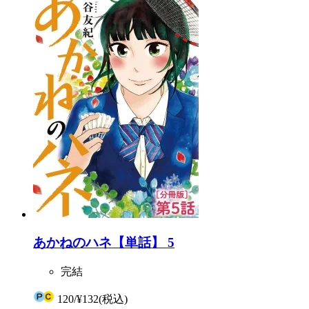
あかねのハネ【単話】 5
完結
120
/
¥132
(税込)