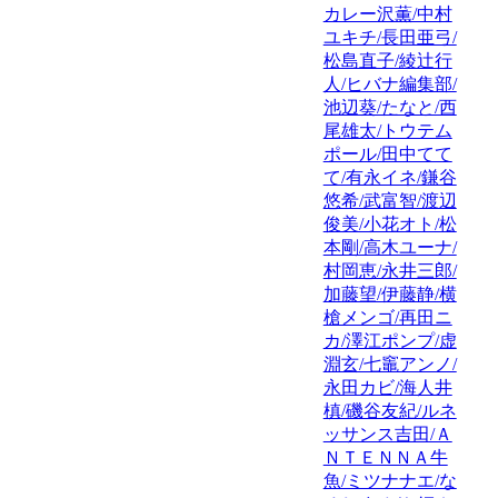
カレー沢薫/中村
ユキチ/長田亜弓/
松島直子/綾辻行
人/ヒバナ編集部/
池辺葵/たなと/西
尾雄太/トウテム
ポール/田中てて
て/有永イネ/鎌谷
悠希/武富智/渡辺
俊美/小花オト/松
本剛/高木ユーナ/
村岡恵/永井三郎/
加藤望/伊藤静/横
槍メンゴ/再田ニ
カ/澤江ポンプ/虚
淵玄/七竈アンノ/
永田カビ/海人井
槙/磯谷友紀/ルネ
ッサンス吉田/Ａ
ＮＴＥＮＮＡ牛
魚/ミツナナエ/な