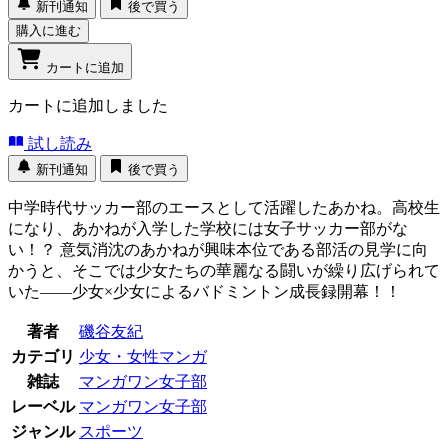
新刊通知
後で買う
購入に進む
カートに追加
カートに追加しました
試し読み
新刊通知
後で買う
中学時代サッカー部のエースとして活躍したあかね。高校生
になり、あかねが入学した学校には女子サッカー部がな
い！？ 意気消沈のあかねが興味本位である部活の見学に向
かうと、そこでは少女たちの華麗なる闘いが繰り広げられて
いた――少女×少女によるバドミントン成長録開幕！！
著者
磯谷友紀
カテゴリ
少女・女性マンガ
雑誌
マンガワン女子部
レーベル
マンガワン女子部
ジャンル
スポーツ