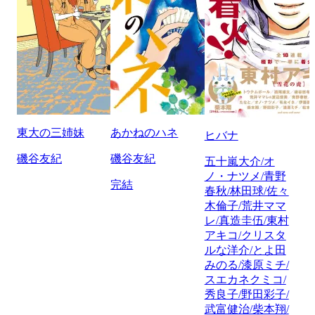
東大の三姉妹
あかねのハネ
ヒバナ
磯谷友紀
磯谷友紀
五十嵐大介/オ
ノ・ナツメ/青野
完結
春秋/林田球/佐々
木倫子/荒井ママ
レ/真造圭伍/東村
アキコ/クリスタ
ルな洋介/とよ田
みのる/漆原ミチ/
スエカネクミコ/
秀良子/野田彩子/
武富健治/柴本翔/