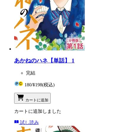
あかねのハネ【単話】 1
完結
180
/
¥198
(税込)
カートに追加
カートに追加しました
試し読み