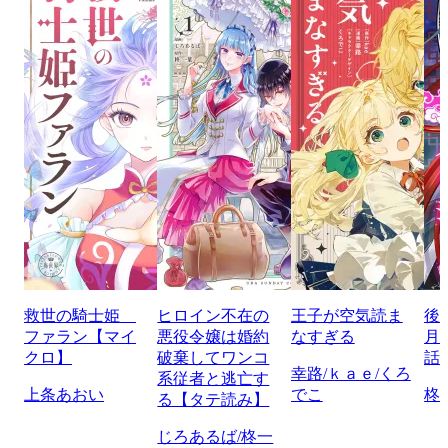
救世の騎士姫
ヒロイン不在の
王子が空気読ま
後
ファラン【マイ
悪役令嬢は婚約
なすぎる
月
クロ】
破棄してワンコ
話
幸路/ｋａｅ/くろ
系従者と逃亡す
上条あおい
でこ
柊
る【タテ読み】
じろあるば/柊一