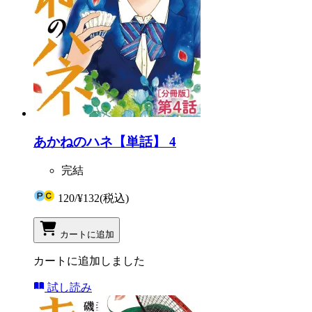
あかねのハネ【単話】 4
完結
120
/
¥132
(税込)
カートに追加
カートに追加しました
試し読み