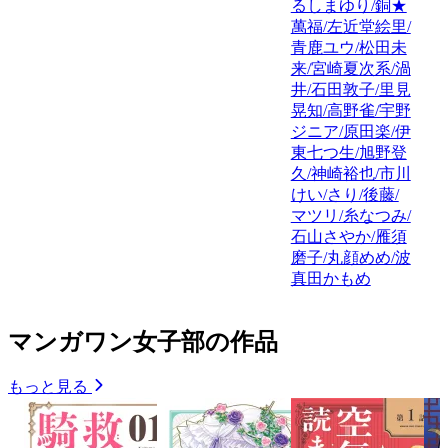
るしまゆり/銅★
萬福/左近堂絵里/
青鹿ユウ/松田未
来/宮崎夏次系/渦
井/石田敦子/里見
晃知/高野雀/宇野
ジニア/原田楽/伊
東七つ生/旭野登
久/神崎裕也/市川
けい/さり/後藤/
マツリ/糸なつみ/
石山さやか/雁須
磨子/丸顔めめ/波
真田かもめ
マンガワン女子部の作品
もっと見る