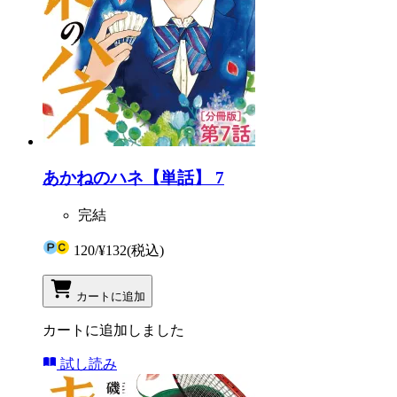
あかねのハネ【単話】 7
完結
120
/
¥132
(税込)
カートに追加
カートに追加しました
試し読み