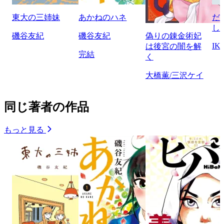
東大の三姉妹
あかねのハネ
だ
し
磯谷友紀
磯谷友紀
偽りの錬金術妃
IK
は後宮の闇を解
完結
く
大橋薫/三沢ケイ
同じ著者の作品
もっと見る