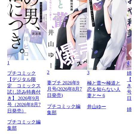
1
4
2
3
プチコミック
姉
【デジタル限
【
妻プチ 2026年9
極と蕾〜極道と
定 コミックス
き】
月号(2026年8月7
恋を知らない人
試し読み特典付
号（
日発売)
妻と〜 6
き】 2026年9月
日
号（2026年8月7
プチコミック編
井山ゆー
姉
日発売）
集部
プチコミック編
集部