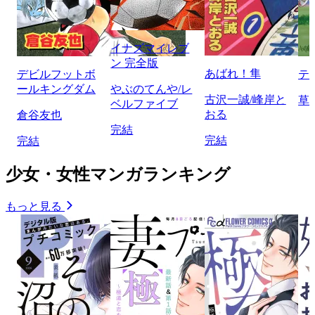
イナズマイレブ
ン 完全版
あばれ！隼
デビルフットボ
テ
ールキングダム
やぶのてんや/レ
古沢一誠/峰岸と
草
ベルファイブ
おる
倉谷友也
完結
完結
完結
少女・女性マンガランキング
もっと見る