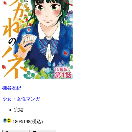
磯谷友紀
少女・女性マンガ
完結
180
/
¥198
(税込)