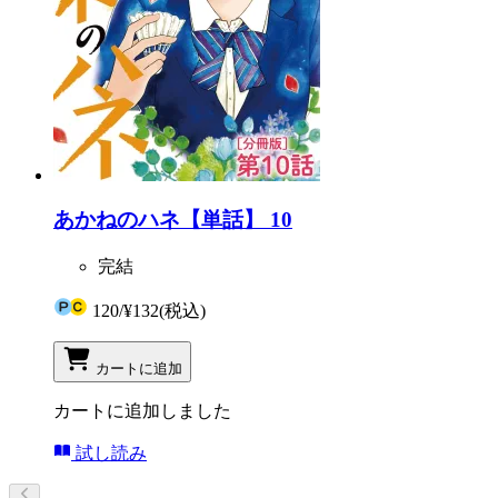
あかねのハネ【単話】 10
完結
120
/
¥132
(税込)
カートに追加
カートに追加しました
試し読み