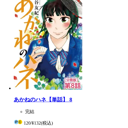
あかねのハネ【単話】 8
完結
120
/
¥132
(税込)