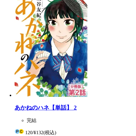
あかねのハネ【単話】 2
完結
120
/
¥132
(税込)