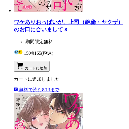
ワケありおっぱいが、上司（絶倫・ヤクザ）
のお口に合いまして 8
期間限定無料
150
/
¥165
(税込)
カートに追加
カートに追加しました
無料で読む
8/13まで