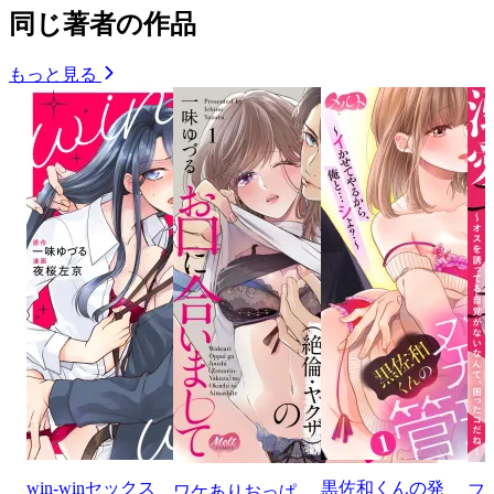
同じ著者の作品
もっと見る
win-winセックス
黒佐和くんの発
フ
ワケありおっぱ