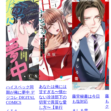
あなたは俺には
ハイスペック同
甘すぎる〜懐か
期が俺に夢中 デ
藤
藤堂秘書は今日
ない冷淡部下の
ジコレ DIGITAL
も
も塩対応
切実で異質な愛
COMICS
ク
し方〜【単行
ましろ雪