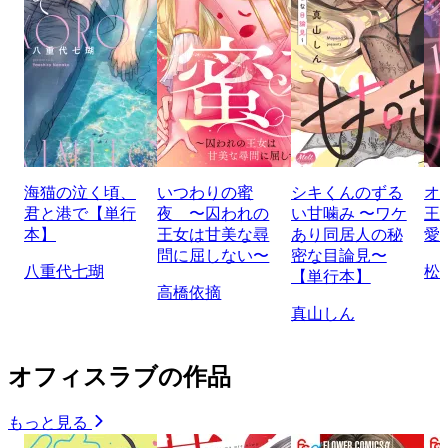
海猫の泣く頃、
いつわりの蜜
シキくんのずる
オ
君と港で【単行
夜 〜囚われの
い甘噛み 〜ワケ
王
本】
王女は甘美な尋
あり同居人の秘
愛
問に屈しない〜
密な目論見〜
八重代七瑚
松
【単行本】
高橋依摘
真山しん
オフィスラブの作品
もっと見る