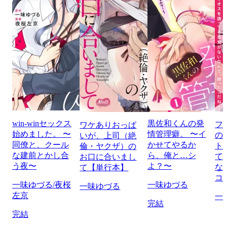
win-winセックス
黒佐和くんの発
フ
ワケありおっぱ
始めました。 〜
情管理癖。 〜イ
の
いが、上司（絶
同僚と、クール
かせてやるか
ト
倫・ヤクザ）の
な建前とかし合
ら、俺と…シ
て
お口に合いまし
う夜〜
よ？〜
な
て【単行本】
コ
一味ゆづる/夜桜
一味ゆづる
一味ゆづる
左京
一
完結
完結