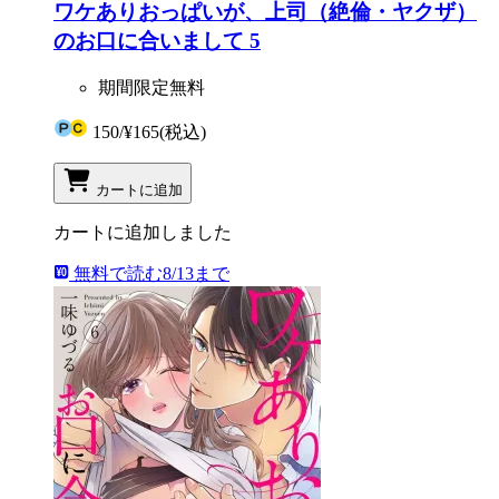
ワケありおっぱいが、上司（絶倫・ヤクザ）
のお口に合いまして 5
期間限定無料
150
/
¥165
(税込)
カートに追加
カートに追加しました
無料で読む
8/13まで