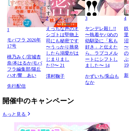
2
3
4
えっちな声のオ
ヤンデレ殺し!!
鉄
1
シゴトは堅物上
〜執着ヤバめの
里
モバフラ 2026年
司にも秘密です
幼馴染に「私も
沼
17号
〜うっかり挑発
好き」と伝えた
〜
したら溺愛がは
ら、ラブコメル
の
桃乃みく/宮城杏
じまりまし
ートにシフトし
ぶ
奈/本はるか/モバ
19
た!?〜 21
ました〜 14
フラ編集部/陽丘
ハオ/響 あい
新
澤村鞠子
かずいち/兎山も
なか
先行配信
開催中のキャンペーン
もっと見る