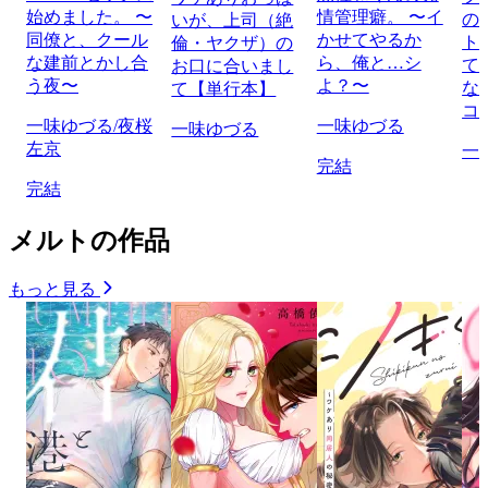
始めました。 〜
情管理癖。 〜イ
の
いが、上司（絶
同僚と、クール
かせてやるか
ト
倫・ヤクザ）の
な建前とかし合
ら、俺と…シ
て
お口に合いまし
う夜〜
よ？〜
な
て【単行本】
コ
一味ゆづる/夜桜
一味ゆづる
一味ゆづる
左京
一
完結
完結
メルトの作品
もっと見る