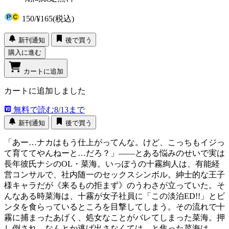
150
/
¥165
(税込)
新刊通知
後で買う
購入に進む
カートに追加
カートに追加しました
無料で読む
8/13まで
新刊通知
後で買う
「あー…ナカはもう仕上がってんな。けど、こっちもイジっ
て育ててやんねーと…だろ？」――とある悩みのせいで実は
長年彼氏ナシのOL・菜海。いっぽうの十霧絢人は、有能経
営コンサルで、社内随一のセックスシンボル。紳士的な王子
様キャラだが《来るもの拒まず》のうわさが立っていた。そ
んなある時菜海は、十霧が女子社員に「この淡泊ED!!」とビ
ンタを食らっているところを目撃してしまう。その流れで十
霧に捕まったあげく、処女なことがバレてしまった菜海。押
し倒され、なんとか逃げ出さなくては…と焦った菜海は、