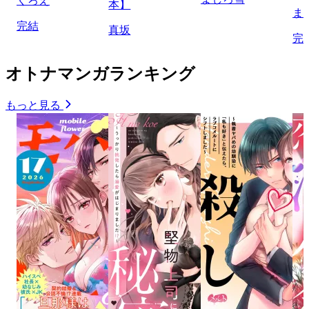
くろえ
本】
ま
完結
真坂
完
オトナマンガランキング
もっと見る