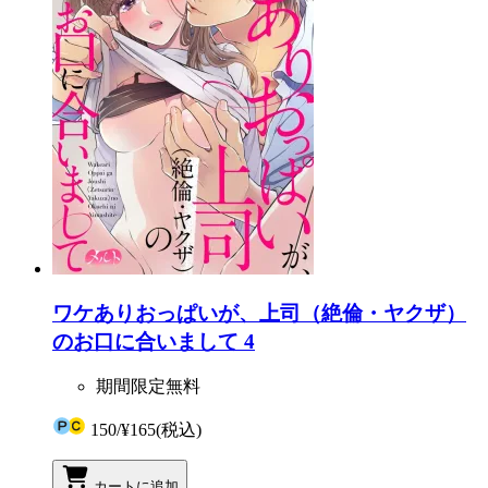
ワケありおっぱいが、上司（絶倫・ヤクザ）
のお口に合いまして 4
期間限定無料
150
/
¥165
(税込)
カートに追加