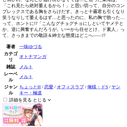
「これ見たら絶対萎えるから！」と思い切って、自分のコン
プレックスである胸をさらけだす。きっと十霧君も引くなり
笑うなりして萎えるはず…と思ったのに、私の胸で勃った…
って、ホントに!?「こんなグチョグチョにしといてヤメテと
か、逆に興奮すんだろうが。いーから任せとけ、ド素人」っ
て、さっきまでの敬語＆紳士な態度はどこへ――!?
著者
一味ゆづる
カテゴ
オトナマンガ
リ
雑誌
メルト
レーベ
メルト
ル
ジャン
ちょっとH
/
恋愛
/
オフィスラブ
/
俺様・ドS
/
ヤン
ル
キー・極道
詳細を見る
とじる