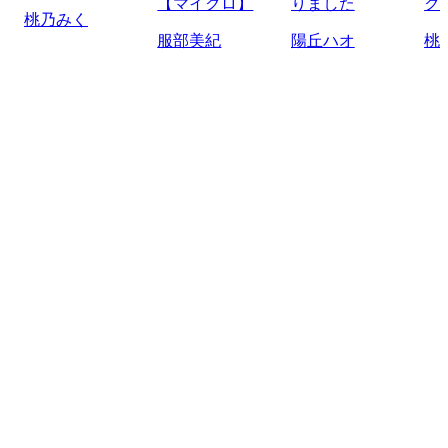
【マイクロ】
りました
ク
桃乃みく
服部美紀
陽丘ハオ
桃