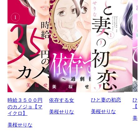
ひと妻の初恋
ひ
時給３５００円
依存する女
【
のカノジョ【マ
美桜せりな
美桜せりな
イクロ】
美
美桜せりな