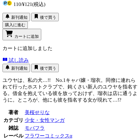
110
/
¥121
(税込)
新刊通知
後で買う
購入に進む
カートに追加
カートに追加しました
試し読み
新刊通知
後で買う
ユウヤは、私の犬…!! No.1キャバ嬢・瑠衣。同僚に連れら
れて行ったホストクラブで、鈍くさい新人のユウヤを指名す
る。借金を抱えている彼を放っておけず、瑠衣は店に通うよ
うに。ところが、他にも彼を指名する女が現れて…!?
著者
美桜せりな
カテゴリ
少女・女性マンガ
雑誌
モバフラ
レーベル
フラワーコミックスα