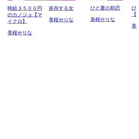
ひと妻の初恋
ひ
時給３５００円
依存する女
【
のカノジョ【マ
美桜せりな
美桜せりな
イクロ】
美
美桜せりな