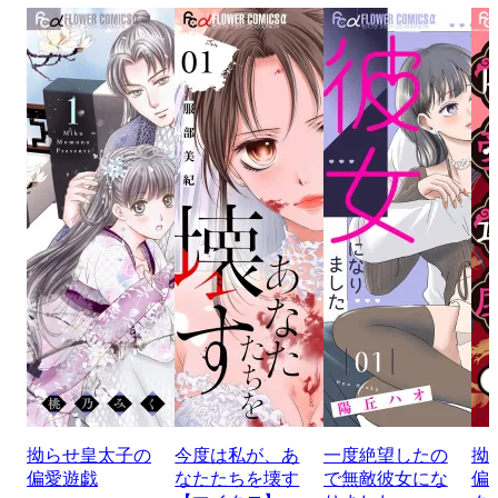
拗らせ皇太子の
今度は私が、あ
一度絶望したの
拗
偏愛遊戯
なたたちを壊す
で無敵彼女にな
偏