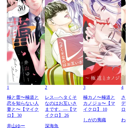
1
2
3
4
極と蕾〜極道と
レス―ヘタくそ
極カノ〜極道と
さ
恋を知らない人
なのはお互いさ
カノジョ〜【マ
デ
妻と〜【マイク
まです。―【マ
イクロ】 10
ロ】
ロ】 30
イクロ】 26
しがの夷織
わ
井山ゆー
深海魚