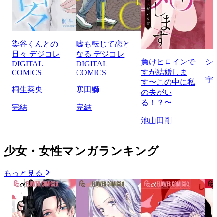
染谷くんとの
嘘も転じて恋と
日々 デジコレ
なる デジコレ
負けヒロインで
シ
DIGITAL
DIGITAL
すが結婚しま
COMICS
COMICS
宇
す〜この中に私
桐生菜央
寒田鰤
の夫がい
る！？〜
完結
完結
池山田剛
少女・女性マンガランキング
もっと見る