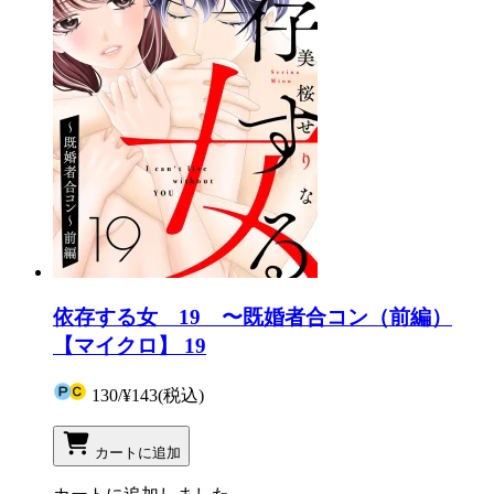
依存する女 19 〜既婚者合コン（前編）
【マイクロ】 19
130
/
¥143
(税込)
カートに追加