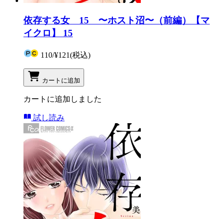
依存する女 15 〜ホスト沼〜（前編）【マ
イクロ】 15
110
/
¥121
(税込)
カートに追加
カートに追加しました
試し読み