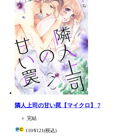
隣人上司の甘い罠【マイクロ】 7
完結
110
/
¥121
(税込)