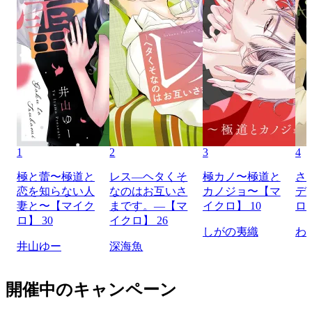
1
2
3
4
極と蕾〜極道と
レス―ヘタくそ
極カノ〜極道と
さ
恋を知らない人
なのはお互いさ
カノジョ〜【マ
デ
妻と〜【マイク
まです。―【マ
イクロ】 10
ロ】
ロ】 30
イクロ】 26
しがの夷織
わ
井山ゆー
深海魚
開催中のキャンペーン