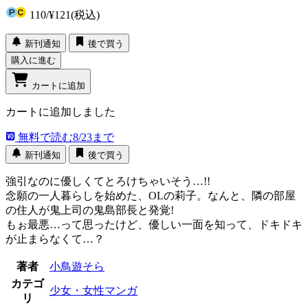
110
/
¥121
(税込)
新刊通知
後で買う
購入に進む
カートに追加
カートに追加しました
無料で読む
8/23まで
新刊通知
後で買う
強引なのに優しくてとろけちゃいそう…!!
念願の一人暮らしを始めた、OLの莉子。なんと、隣の部屋
の住人が鬼上司の鬼島部長と発覚!
もぉ最悪…って思ったけど、優しい一面を知って、ドキドキ
が止まらなくて…？
著者
小鳥遊そら
カテゴ
少女・女性マンガ
リ