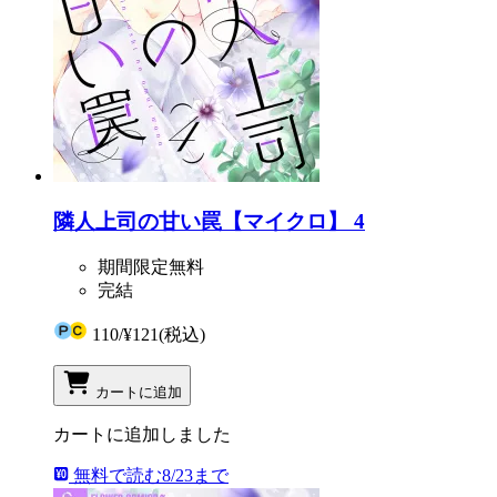
隣人上司の甘い罠【マイクロ】 4
期間限定無料
完結
110
/
¥121
(税込)
カートに追加
カートに追加しました
無料で読む
8/23まで