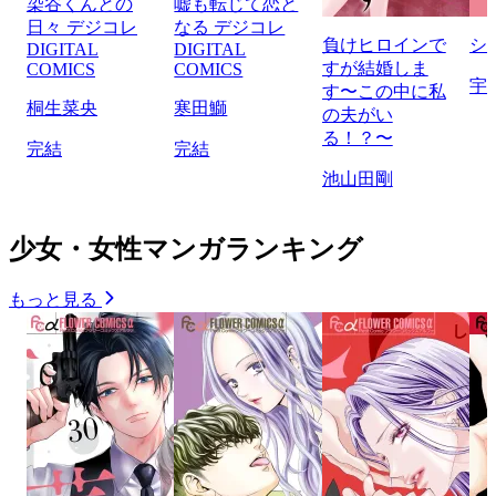
染谷くんとの
嘘も転じて恋と
日々 デジコレ
なる デジコレ
負けヒロインで
シ
DIGITAL
DIGITAL
すが結婚しま
COMICS
COMICS
宇
す〜この中に私
桐生菜央
寒田鰤
の夫がい
る！？〜
完結
完結
池山田剛
少女・女性マンガランキング
もっと見る