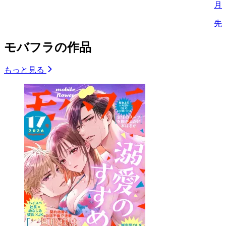
月
先
モバフラの作品
もっと見る