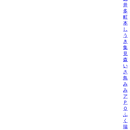
井
多
町
本
し
う
き
集
見
森
い
さ
鳥
み
み
ア
Ｐ
Ｏ
ふ
く
瑞