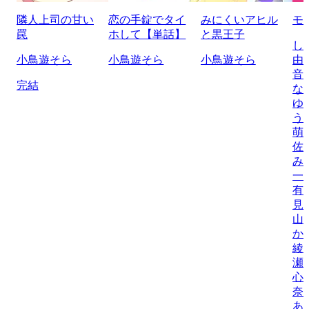
隣人上司の甘い
恋の手錠でタイ
みにくいアヒル
モ
罠
ホして【単話】
と黒王子
し
小鳥遊そら
小鳥遊そら
小鳥遊そら
由
音
完結
な
ゆ
う
萌
佐
み
一
有
見
山
か
綾
瀬
心
奈
あ