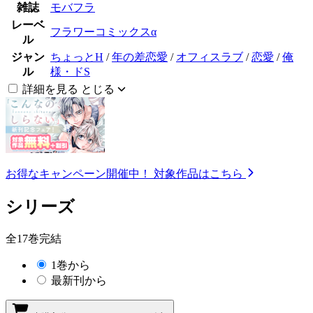
雑誌
モバフラ
レーベ
フラワーコミックスα
ル
ジャン
ちょっとH
/
年の差恋愛
/
オフィスラブ
/
恋愛
/
俺
ル
様・ドS
詳細を見る
とじる
お得なキャンペーン開催中！
対象作品はこちら
シリーズ
全17巻完結
1巻から
最新刊から