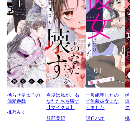
拗らせ皇太子の
今度は私が、あ
一度絶望したの
拗
偏愛遊戯
なたたちを壊す
で無敵彼女にな
偏
【マイクロ】
りました
ク
桃乃みく
服部美紀
陽丘ハオ
桃