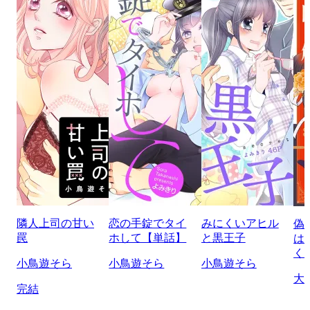
隣人上司の甘い
恋の手錠でタイ
みにくいアヒル
偽
罠
ホして【単話】
と黒王子
は
く
小鳥遊そら
小鳥遊そら
小鳥遊そら
大
完結