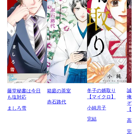
冬子の婿取り
誠
藤堂秘書は今日
箱庭の茶室
【マイクロ】
俺
も塩対応
赤石路代
ぞ
小純月子
ましろ雪
【
完結
高
完