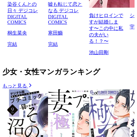
染谷くんとの
嘘も転じて恋と
日々 デジコレ
なる デジコレ
負けヒロインで
シ
DIGITAL
DIGITAL
すが結婚しま
COMICS
COMICS
宇
す〜この中に私
桐生菜央
寒田鰤
の夫がい
る！？〜
完結
完結
池山田剛
少女・女性マンガランキング
もっと見る