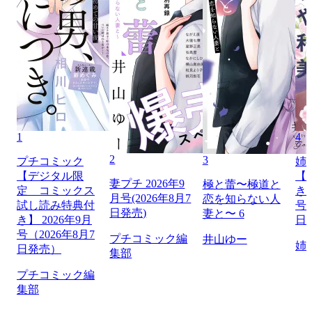
1
4
2
3
プチコミック
姉
【デジタル限
【
妻プチ 2026年9
極と蕾〜極道と
定 コミックス
き】
月号(2026年8月7
恋を知らない人
試し読み特典付
号（
日発売)
妻と〜 6
き】 2026年9月
日
号（2026年8月7
プチコミック編
井山ゆー
姉
日発売）
集部
プチコミック編
集部