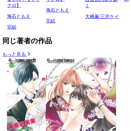
クロ】
く
海石ともえ
海石ともえ
大橋薫/三沢ケイ
完結
完結
同じ著者の作品
もっと見る