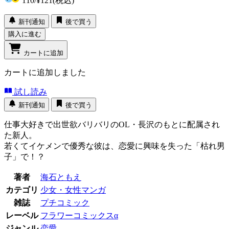
110
/
¥121
(税込)
新刊通知
後で買う
購入に進む
カートに追加
カートに追加しました
試し読み
新刊通知
後で買う
仕事大好きで出世欲バリバリのOL・長沢のもとに配属され
た新人。
若くてイケメンで優秀な彼は、恋愛に興味を失った「枯れ男
子」で！？
著者
海石ともえ
カテゴリ
少女・女性マンガ
雑誌
プチコミック
レーベル
フラワーコミックスα
ジャンル
恋愛