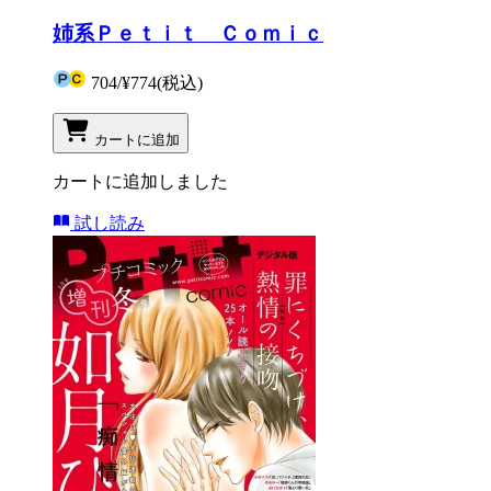
姉系Ｐｅｔｉｔ Ｃｏｍｉｃ
704
/
¥774
(税込)
カートに追加
カートに追加しました
試し読み