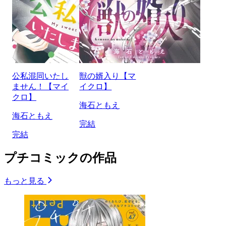
公私混同いたし
獣の婿入り【マ
ません！【マイ
イクロ】
クロ】
海石ともえ
海石ともえ
完結
完結
プチコミックの作品
もっと見る