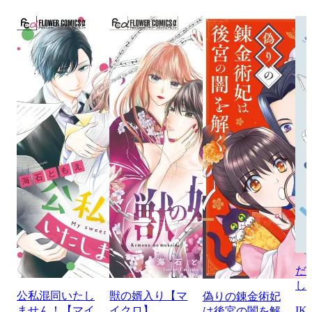
だ
し
公私混同いたし
獣の婿入り【マ
偽りの錬金術妃
ません！【マイ
イクロ】
IK
は後宮の闇を解