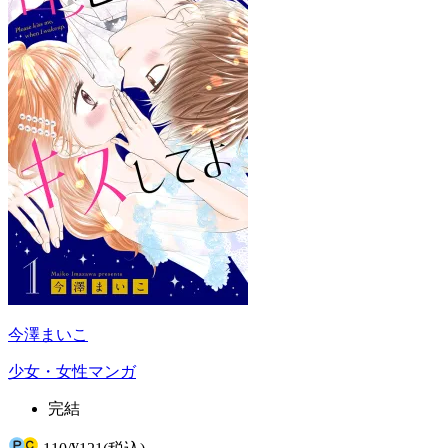
今澤まいこ
少女・女性マンガ
完結