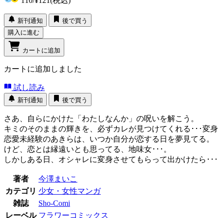
110
/
¥121
(税込)
新刊通知
後で買う
購入に進む
カートに追加
カートに追加しました
試し読み
新刊通知
後で買う
さあ、自らにかけた「わたしなんか」の呪いを解こう。
キミのそのままの輝きを、必ずカレが見つけてくれる･･･
恋愛未経験のあきらは、いつか自分が恋する日を夢見てる
けど、恋とは縁遠いとも思ってる、地味女･･･。
しかしある日、オシャレに変身させてもらって出かけたら･･
著者
今澤まいこ
カテゴリ
少女・女性マンガ
雑誌
Sho-Comi
レーベル
フラワーコミックス