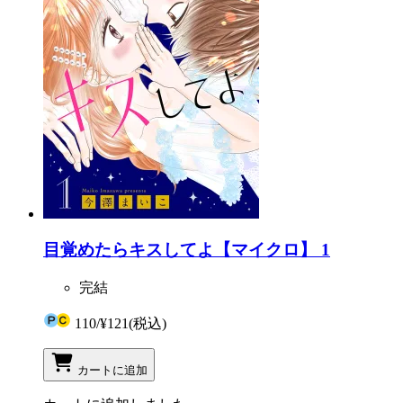
目覚めたらキスしてよ【マイクロ】 1
完結
110
/
¥121
(税込)
カートに追加