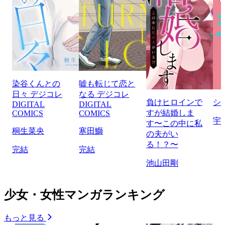
染谷くんとの
嘘も転じて恋と
日々 デジコレ
なる デジコレ
負けヒロインで
シ
DIGITAL
DIGITAL
すが結婚しま
COMICS
COMICS
宇
す〜この中に私
桐生菜央
寒田鰤
の夫がい
る！？〜
完結
完結
池山田剛
少女・女性マンガランキング
もっと見る