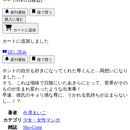
110
/
¥121
(税込)
新刊通知
後で買う
購入に進む
カートに追加
カートに追加しました
試し読み
新刊通知
後で買う
ホントの自分も好きになってくれた尊くんと…両想いになり
ました…！
そう、これは地味で日陰にいたあきらにとって、世界がその
ものが生まれ変わったような出来事！
早速、彼氏のキョリ感な尊に、うかれる気持ちが止まらない
し…！？
著者
今澤まいこ
カテゴリ
少女・女性マンガ
雑誌
Sho-Comi