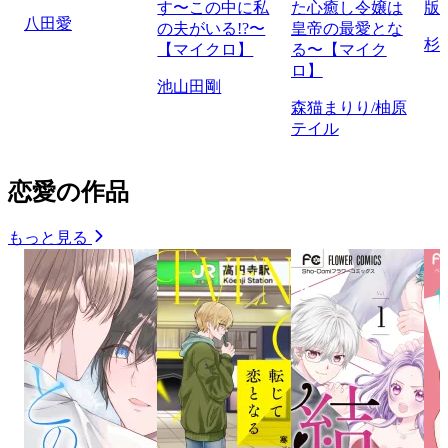
す〜この中に私
た心癒し令嬢は
版
八田愛
の夫がいる!?〜
皇帝の最愛とな
杉
【マイクロ】
る〜【マイク
ロ】
池山田剛
森猫まりり/柚原
テイル
恋愛の作品
もっと見る