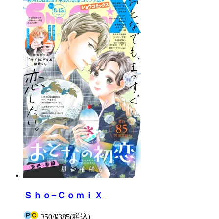
Ｓｈｏ−ＣｏｍｉＸ
350
/
¥385
(税込)