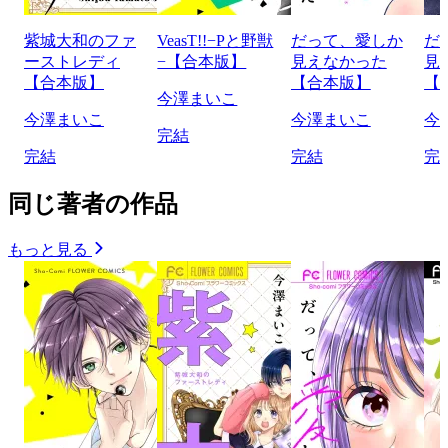
紫城大和のファ
VeasT!!−Pと野獣
だって、愛しか
だ
ーストレディ
−【合本版】
見えなかった
見
【合本版】
【合本版】
【
今澤まいこ
今澤まいこ
今澤まいこ
今
完結
完結
完結
完
同じ著者の作品
もっと見る