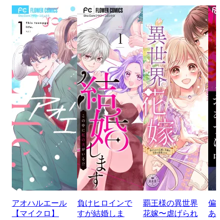
アオハルエール
負けヒロインで
覇王様の異世界
偏
【マイクロ】
すが結婚しま
花嫁〜虐げられ
あ