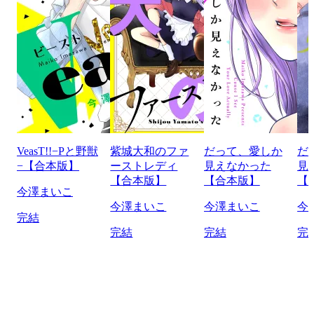
VeasT!!−Pと野獣
紫城大和のファ
だって、愛しか
だ
−【合本版】
ーストレディ
見えなかった
見
【合本版】
【合本版】
【
今澤まいこ
今澤まいこ
今澤まいこ
今
完結
完結
完結
完