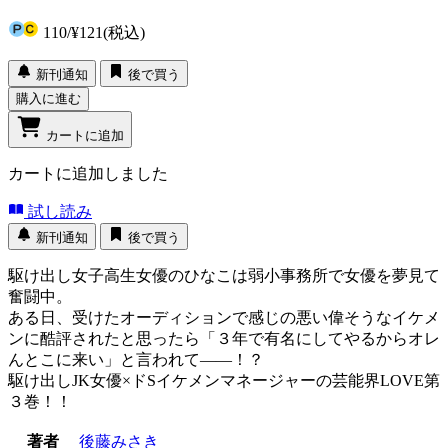
110
/
¥121
(税込)
新刊通知
後で買う
購入に進む
カートに追加
カートに追加しました
試し読み
新刊通知
後で買う
駆け出し女子高生女優のひなこは弱小事務所で女優を夢見て
奮闘中。
ある日、受けたオーディションで感じの悪い偉そうなイケメ
ンに酷評されたと思ったら「３年で有名にしてやるからオレ
んとこに来い」と言われて――！？
駆け出しJK女優×ドSイケメンマネージャーの芸能界LOVE第
３巻！！
著者
後藤みさき