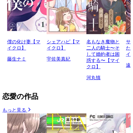
僕の化け妻【マ
シェアハピ【マ
名もなき魔物と
サ
イクロ】
イクロ】
二人の騎士〜そ
た
して婚約者は困
イ
藤生ナミ
宇佐美真紀
惑する〜【マイ
遠
クロ】
河丸慎
恋愛の作品
もっと見る