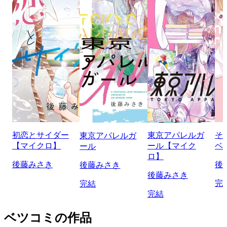
初恋とサイダー
東京アパレルガ
そ
東京アパレルガ
【マイクロ】
ール【マイク
ベ
ール
ロ】
後藤みさき
後
後藤みさき
後藤みさき
完
完結
完結
ベツコミの作品