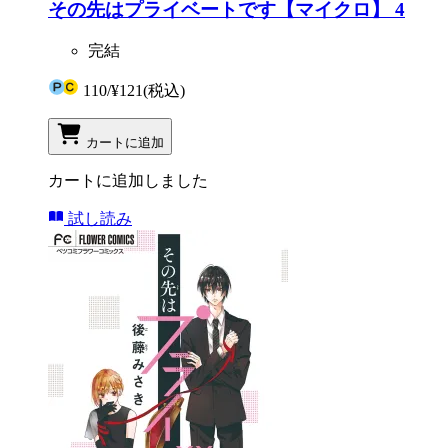
その先はプライベートです【マイクロ】 4
完結
110
/
¥121
(税込)
カートに追加
カートに追加しました
試し読み