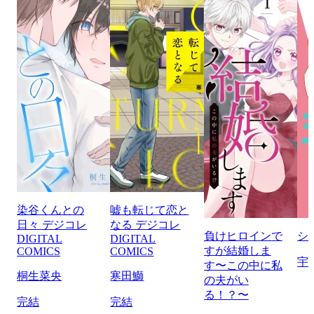
染谷くんとの
嘘も転じて恋と
日々 デジコレ
なる デジコレ
負けヒロインで
シ
DIGITAL
DIGITAL
すが結婚しま
COMICS
COMICS
宇
す〜この中に私
桐生菜央
寒田鰤
の夫がい
る！？〜
完結
完結