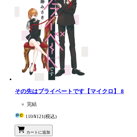
その先はプライベートです【マイクロ】 8
完結
110
/
¥121
(税込)
カートに追加