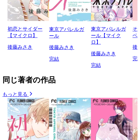
初恋とサイダー
東京アパレルガ
そ
東京アパレルガ
【マイクロ】
ール【マイク
ベ
ール
ロ】
後藤みさき
後
後藤みさき
後藤みさき
完
完結
完結
同じ著者の作品
もっと見る