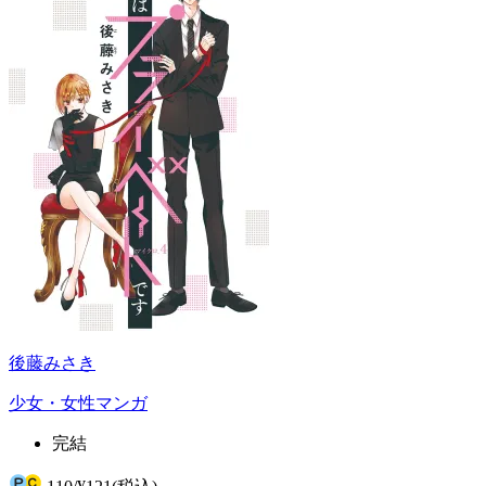
後藤みさき
少女・女性マンガ
完結