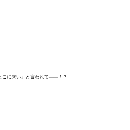
レんとこに来い」と言われて――！？