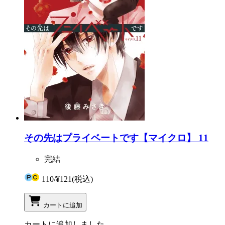
その先はプライベートです【マイクロ】 11
完結
110
/
¥121
(税込)
カートに追加
カートに追加しました