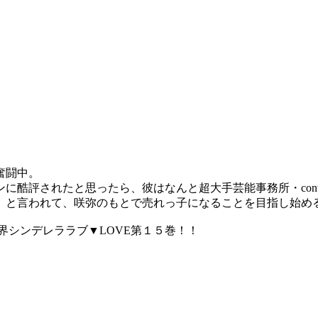
て奮闘中。
に酷評されたと思ったら、彼はなんと超大手芸能事務所・cont
」と言われて、咲弥のもとで売れっ子になることを目指し始
界シンデレララブ▼LOVE第１５巻！！