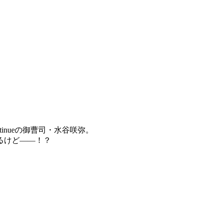
inueの御曹司・水谷咲弥。
めるけど――！？