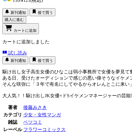
110
/
¥121
(税込)
新刊通知
後で買う
購入に進む
カートに追加
カートに追加しました
試し読み
新刊通知
後で買う
駆け出し女子高生女優のひなこは弱小事務所で女優を夢見
ある日、受けたオーディションで感じの悪い偉そうなイケメン
そんな咲弥に「３年で有名にしてやるからオレんとこに来い
大人気！！駆け出しJK女優×ドSイケメンマネージャーの芸能
著者
後藤みさき
カテゴリ
少女・女性マンガ
雑誌
ベツコミ
レーベル
フラワーコミックス