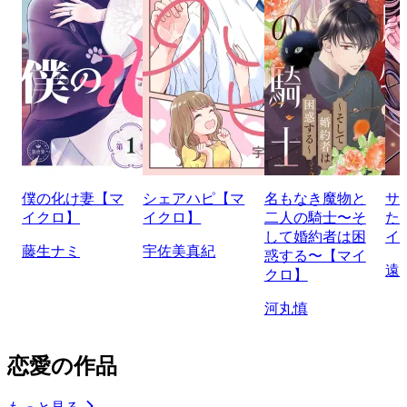
僕の化け妻【マ
シェアハピ【マ
名もなき魔物と
サ
イクロ】
イクロ】
二人の騎士〜そ
た
して婚約者は困
イ
藤生ナミ
宇佐美真紀
惑する〜【マイ
遠
クロ】
河丸慎
恋愛の作品