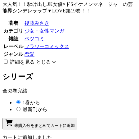
大人気！！駆け出しJK女優×ドSイケメンマネージャーの芸
能界シンデレララブ▼LOVE第19巻！！
著者
後藤みさき
カテゴリ
少女・女性マンガ
雑誌
ベツコミ
レーベル
フラワーコミックス
ジャンル
恋愛
詳細を見る
とじる
シリーズ
全32巻完結
1巻から
最新刊から
未購入分をまとめてカートに追加
カートに追加しました