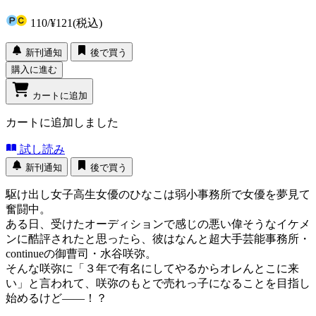
110
/
¥121
(税込)
新刊通知
後で買う
購入に進む
カートに追加
カートに追加しました
試し読み
新刊通知
後で買う
駆け出し女子高生女優のひなこは弱小事務所で女優を夢見て
奮闘中。
ある日、受けたオーディションで感じの悪い偉そうなイケメ
ンに酷評されたと思ったら、彼はなんと超大手芸能事務所・
continueの御曹司・水谷咲弥。
そんな咲弥に「３年で有名にしてやるからオレんとこに来
い」と言われて、咲弥のもとで売れっ子になることを目指し
始めるけど――！？