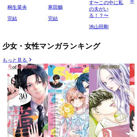
宇
す〜この中に私
桐生菜央
寒田鰤
の夫がい
る！？〜
完結
完結
池山田剛
少女・女性マンガランキング
もっと見る