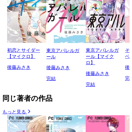
初恋とサイダー
東京アパレルガ
そ
東京アパレルガ
【マイクロ】
ール【マイク
ベ
ール
ロ】
後藤みさき
後
後藤みさき
後藤みさき
完
完結
完結
同じ著者の作品
もっと見る