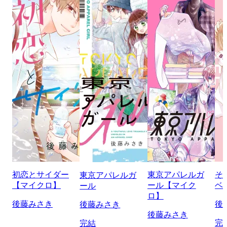
初恋とサイダー
東京アパレルガ
そ
東京アパレルガ
【マイクロ】
ール【マイク
ベ
ール
ロ】
後藤みさき
後
後藤みさき
後藤みさき
完
完結