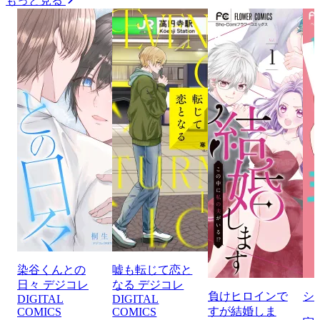
もっと見る
染谷くんとの
嘘も転じて恋と
日々 デジコレ
なる デジコレ
負けヒロインで
シ
DIGITAL
DIGITAL
すが結婚しま
COMICS
COMICS