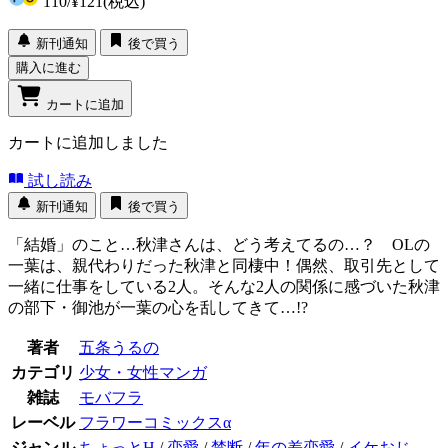
110
/
¥121
(税込)
新刊通知
後で買う
購入に進む
カートに追加
カートに追加しました
試し読み
新刊通知
後で買う
「結婚」のこと…秋津さんは、どう考えてるの…？ OLの
一葉は、親代わりだった秋津と同棲中！偶然、取引先として
一緒に仕事をしている2人。そんな2人の関係に感づいた秋津
の部下・御池が一葉の心を乱してきて…!?
著者
五条うるの
カテゴリ
少女・女性マンガ
雑誌
モバフラ
レーベル
フラワーコミックスα
ジャンル
ちょっとH
/
恋愛
/
禁断
/
年の差恋愛
/
イケおじ