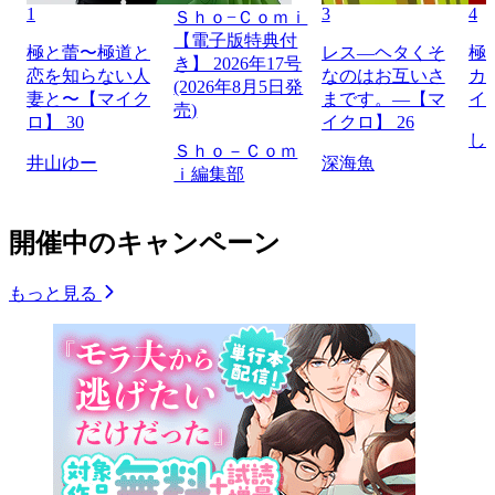
1
3
4
Ｓｈｏ−Ｃｏｍｉ
【電子版特典付
極と蕾〜極道と
レス―ヘタくそ
極
き】 2026年17号
恋を知らない人
なのはお互いさ
カ
(2026年8月5日発
妻と〜【マイク
まです。―【マ
イ
売)
ロ】 30
イクロ】 26
し
Ｓｈｏ－Ｃｏｍ
井山ゆー
深海魚
ｉ編集部
開催中のキャンペーン
もっと見る