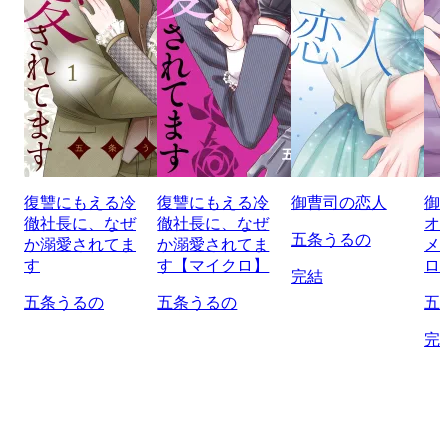
復讐にもえる冷
復讐にもえる冷
御曹司の恋人
御
徹社長に、なぜ
徹社長に、なぜ
オ
五条うるの
か溺愛されてま
か溺愛されてま
メ
す
す【マイクロ】
ロ
完結
五条うるの
五条うるの
五
完