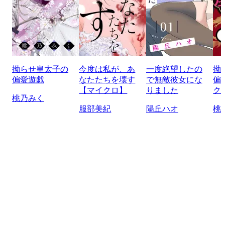
拗らせ皇太子の
今度は私が、あ
一度絶望したの
拗
偏愛遊戯
なたたちを壊す
で無敵彼女にな
偏
【マイクロ】
りました
ク
桃乃みく
服部美紀
陽丘ハオ
桃