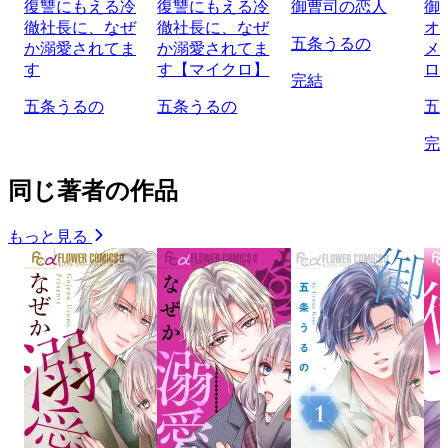
復讐にもえる冷
復讐にもえる冷
御曹司の恋人
御
徹社長に、なぜ
徹社長に、なぜ
オ
五条うるの
か溺愛されてま
か溺愛されてま
メ
す
す【マイクロ】
ロ
完結
五条うるの
五条うるの
五
完
同じ著者の作品
もっと見る