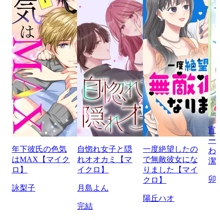
宵
ー
年下彼氏の色気
自惚れ女子と隠
一度絶望したの
わ
はMAX【マイク
れオオカミ【マ
で無敵彼女にな
潔
ロ】
イクロ】
りました【マイ
卯
クロ】
詠梨子
月島よん
陽丘ハオ
完結