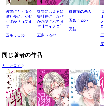
復讐にもえる冷
復讐にもえる冷
御曹司の恋人
御
徹社長に、なぜ
徹社長に、なぜ
オ
五条うるの
か溺愛されてま
か溺愛されてま
メ
す
す【マイクロ】
ロ
完結
五条うるの
五条うるの
五
完
同じ著者の作品
もっと見る