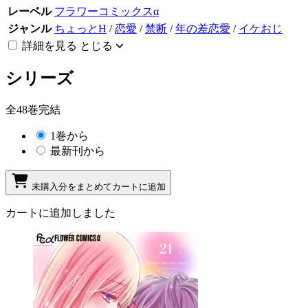
レーベル
フラワーコミックスα
ジャンル
ちょっとH
/
恋愛
/
禁断
/
年の差恋愛
/
イケおじ
詳細を見る
とじる
シリーズ
全48巻完結
1巻から
最新刊から
未購入分をまとめてカートに追加
カートに追加しました