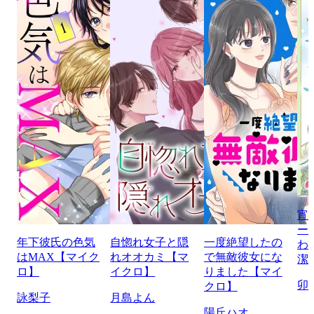
宵
ー
年下彼氏の色気
自惚れ女子と隠
一度絶望したの
わ
はMAX【マイク
れオオカミ【マ
で無敵彼女にな
潔
ロ】
イクロ】
りました【マイ
卯
クロ】
詠梨子
月島よん
陽丘ハオ