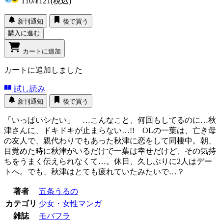
110
/
¥121
(税込)
新刊通知
後で買う
購入に進む
カートに追加
カートに追加しました
試し読み
新刊通知
後で買う
「いっぱいシたい」 …こんなこと、何回もしてるのに…秋
津さんに、ドキドキが止まらない…!! OLの一葉は、亡き母
の友人で、親代わりでもあった秋津に恋をして同棲中。朝、
目覚めた時に秋津がいるだけで一葉は幸せだけど、その気持
ちをうまく伝えられなくて…。休日、久しぶりに2人はデー
トへ。でも、秋津はとても疲れていたみたいで…？
著者
五条うるの
カテゴリ
少女・女性マンガ
雑誌
モバフラ