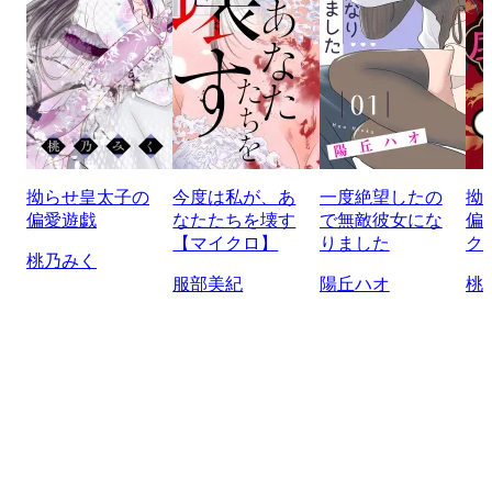
拗らせ皇太子の
今度は私が、あ
一度絶望したの
拗
偏愛遊戯
なたたちを壊す
で無敵彼女にな
偏
【マイクロ】
りました
ク
桃乃みく
服部美紀
陽丘ハオ
桃