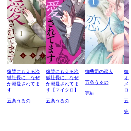
復讐にもえる冷
復讐にもえる冷
御曹司の恋人
御
徹社長に、なぜ
徹社長に、なぜ
オ
五条うるの
か溺愛されてま
か溺愛されてま
メ
す
す【マイクロ】
ロ
完結
五条うるの
五条うるの
五
完