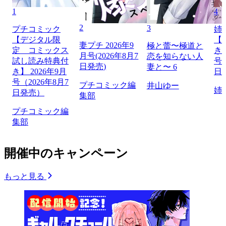
1
4
2
3
プチコミック
姉
【デジタル限
【
妻プチ 2026年9
極と蕾〜極道と
定 コミックス
き】
月号(2026年8月7
恋を知らない人
試し読み特典付
号（
日発売)
妻と〜 6
き】 2026年9月
日
号（2026年8月7
プチコミック編
井山ゆー
姉
日発売）
集部
プチコミック編
集部
開催中のキャンペーン
もっと見る