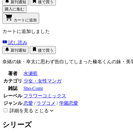
新刊通知
後で買う
購入に進む
カートに追加
カートに追加しました
試し読み
新刊通知
後で買う
奈緒の妹・幸太に思わず告白してしまった榛名くんの妹・美羽
著者
水瀬藍
カテゴリ
少女・女性マンガ
雑誌
Sho-Comi
レーベル
フラワーコミックス
ジャンル
恋愛
/
ラブコメ
/
学園恋愛
詳細を見る
とじる
シリーズ