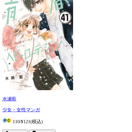
水瀬藍
少女・女性マンガ
110
/
¥121
(税込)