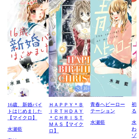
青春ヘビーロー
初
16歳、新婚バイ
ＨＡＰＰＹ＊Ｂ
テーション
る
トはじめました
ＩＲＴＨＤＡＹ
【マイクロ】
＊ＣＨＲＩＳＴ
水瀬藍
水
ＭＡＳ【マイク
わ
水瀬藍
ロ】
ゾ