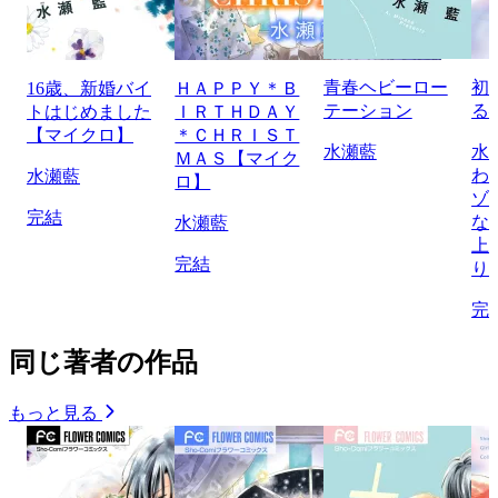
青春ヘビーロー
初
16歳、新婚バイ
ＨＡＰＰＹ＊Ｂ
テーション
る
トはじめました
ＩＲＴＨＤＡＹ
【マイクロ】
＊ＣＨＲＩＳＴ
水瀬藍
水
ＭＡＳ【マイク
わ
水瀬藍
ロ】
ゾ
完結
な
水瀬藍
上
完結
り
完
同じ著者の作品
もっと見る