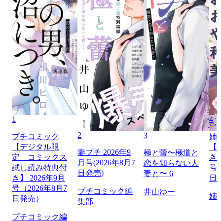
1
4
2
3
プチコミック
姉
【デジタル限
【
妻プチ 2026年9
極と蕾〜極道と
定 コミックス
き】
月号(2026年8月7
恋を知らない人
試し読み特典付
号（
日発売)
妻と〜 6
き】 2026年9月
日
号（2026年8月7
プチコミック編
井山ゆー
姉
日発売）
集部
プチコミック編