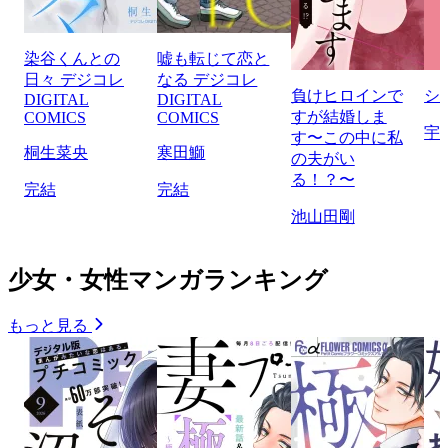
染谷くんとの
嘘も転じて恋と
日々 デジコレ
なる デジコレ
負けヒロインで
シ
DIGITAL
DIGITAL
すが結婚しま
COMICS
COMICS
宇
す〜この中に私
桐生菜央
寒田鰤
の夫がい
る！？〜
完結
完結
池山田剛
少女・女性マンガランキング
もっと見る