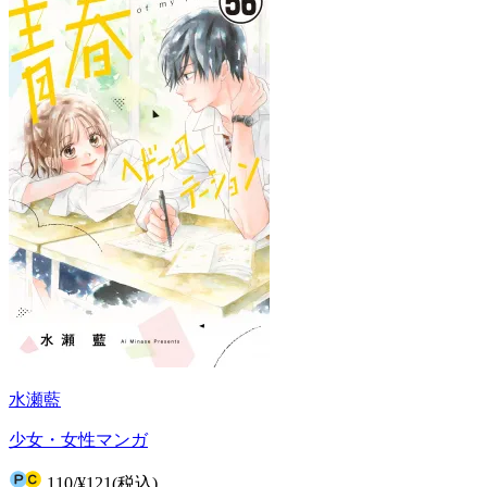
水瀬藍
少女・女性マンガ
110
/
¥121
(税込)