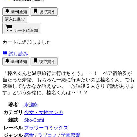
新刊通知
後で買う
購入に進む
カートに追加
カートに追加しました
試し読み
新刊通知
後で買う
「榛名くんと温泉旅行に行けちゃう」･･･！ ペア宿泊券が
当たった奈緒。もちろん一緒に行きたいのは榛名くん。でも
緊張してなかなか誘えない。「放課後２人きりで話がありま
す」という奈緒に、榛名くんは･･･！？
著者
水瀬藍
カテゴリ
少女・女性マンガ
雑誌
Sho-Comi
レーベル
フラワーコミックス
ジャンル
恋愛
/
ラブコメ
/
学園恋愛