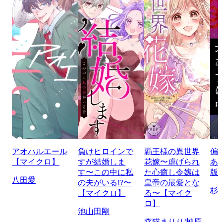
アオハルエール
負けヒロインで
覇王様の異世界
偏
【マイクロ】
すが結婚しま
花嫁〜虐げられ
あ
す〜この中に私
た心癒し令嬢は
版
八田愛
の夫がいる!?〜
皇帝の最愛とな
杉
【マイクロ】
る〜【マイク
ロ】
池山田剛
森猫まりり/柚原