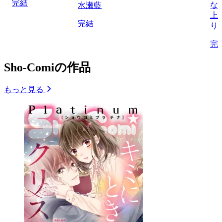
完結
な
水瀬藍
上
完結
り
完
Sho-Comiの作品
もっと見る