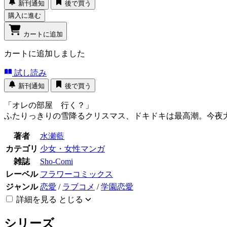
新刊通知
後で買う
購入に進む
カートに追加
カートに追加しました
試し読み
新刊通知
後で買う
「オレの部屋 行く？」
ふたりっきりの雪降るクリスマス、ドキドキは最高潮。今夜
著者
水瀬藍
カテゴリ
少女・女性マンガ
雑誌
Sho-Comi
レーベル
フラワーコミックス
ジャンル
恋愛
/
ラブコメ
/
学園恋愛
詳細を見る
とじる
シリーズ