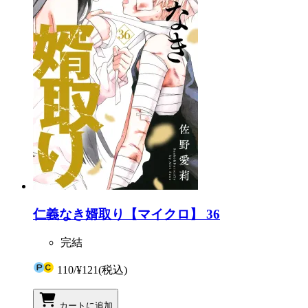
仁義なき婿取り【マイクロ】 36
完結
110
/
¥121
(税込)
カートに追加