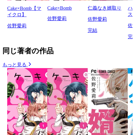
Cake×Bomb
仁義なき婿取り
ハ
Cake×Bomb【マ
ス
イクロ】
佐野愛莉
佐野愛莉
佐
佐野愛莉
完結
完
同じ著者の作品
もっと見る