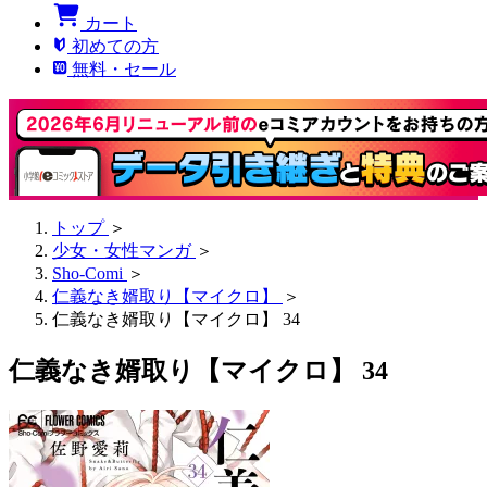
カート
初めての方
無料・セール
トップ
＞
少女・女性マンガ
＞
Sho-Comi
＞
仁義なき婿取り【マイクロ】
＞
仁義なき婿取り【マイクロ】 34
仁義なき婿取り【マイクロ】 34