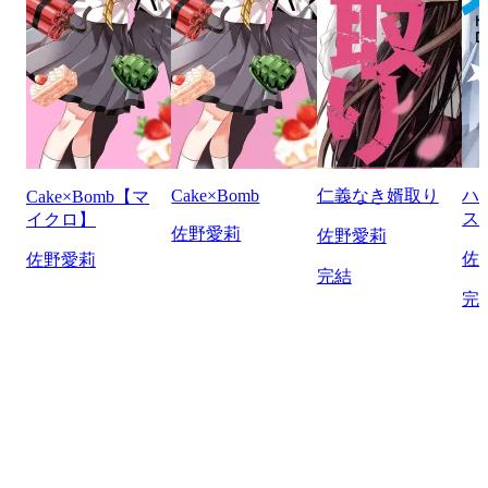
Cake×Bomb
仁義なき婿取り
ハ
Cake×Bomb【マ
ス
イクロ】
佐野愛莉
佐野愛莉
佐
佐野愛莉
完結
完