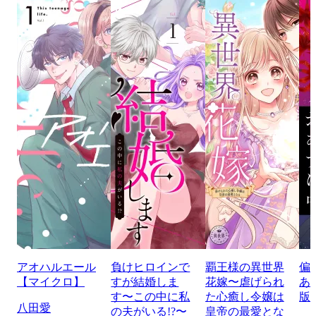
アオハルエール
負けヒロインで
覇王様の異世界
偏
【マイクロ】
すが結婚しま
花嫁〜虐げられ
あ
す〜この中に私
た心癒し令嬢は
版
八田愛
の夫がいる!?〜
皇帝の最愛とな