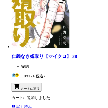
仁義なき婿取り【マイクロ】 38
完結
110
/
¥121
(税込)
カートに追加
カートに追加しました
試し読み