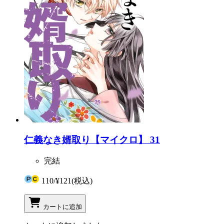
仁義なき婿取り【マイクロ】 31
完結
110
/
¥121
(税込)
カートに追加