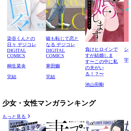
染谷くんとの
嘘も転じて恋と
日々 デジコレ
なる デジコレ
負けヒロインで
シ
DIGITAL
DIGITAL
すが結婚しま
COMICS
COMICS
宇
す〜この中に私
桐生菜央
寒田鰤
の夫がい
る！？〜
完結
完結
池山田剛
少女・女性マンガランキング
もっと見る