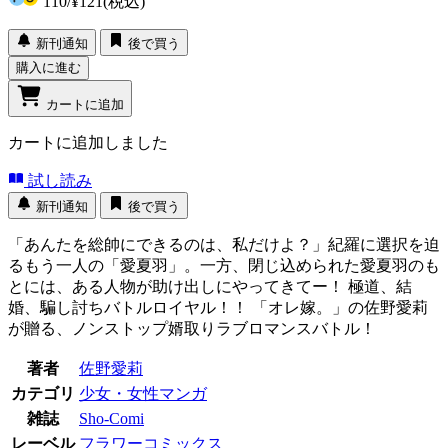
110
/
¥121
(税込)
新刊通知
後で買う
購入に進む
カートに追加
カートに追加しました
試し読み
新刊通知
後で買う
「あんたを総帥にできるのは、私だけよ？」紀羅に選択を迫
るもう一人の「愛夏羽」。一方、閉じ込められた愛夏羽のも
とには、ある人物が助け出しにやってきてー！ 極道、結
婚、騙し討ちバトルロイヤル！！ 「オレ嫁。」の佐野愛莉
が贈る、ノンストップ婿取りラブロマンスバトル！
著者
佐野愛莉
カテゴリ
少女・女性マンガ
雑誌
Sho-Comi
レーベル
フラワーコミックス