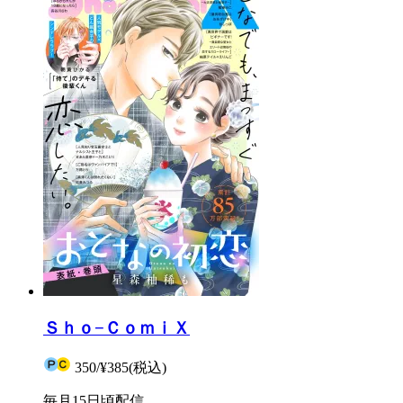
Ｓｈｏ−ＣｏｍｉＸ
350
/
¥385
(税込)
毎月15日頃配信