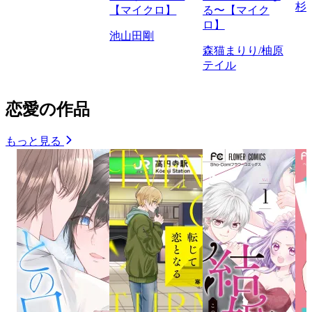
杉
【マイクロ】
る〜【マイク
ロ】
池山田剛
森猫まりり/柚原
テイル
恋愛の作品
もっと見る