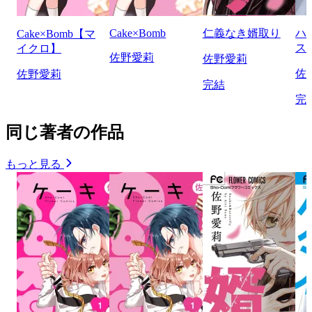
Cake×Bomb
仁義なき婿取り
ハ
Cake×Bomb【マ
ス
イクロ】
佐野愛莉
佐野愛莉
佐
佐野愛莉
完結
完
同じ著者の作品
もっと見る