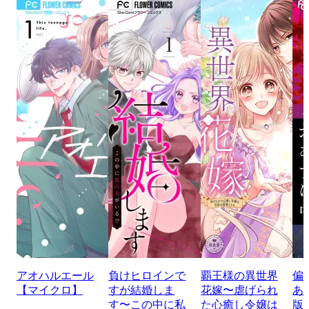
アオハルエール
負けヒロインで
覇王様の異世界
偏
【マイクロ】
すが結婚しま
花嫁〜虐げられ
あ
す〜この中に私
た心癒し令嬢は
版