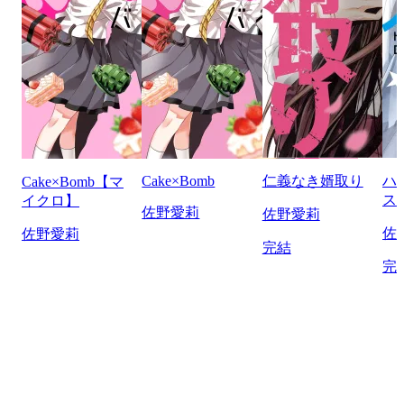
Cake×Bomb
仁義なき婿取り
ハ
Cake×Bomb【マ
ス
イクロ】
佐野愛莉
佐野愛莉
佐
佐野愛莉
完結
完