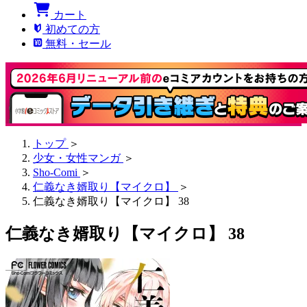
カート
初めての方
無料・セール
トップ
＞
少女・女性マンガ
＞
Sho-Comi
＞
仁義なき婿取り【マイクロ】
＞
仁義なき婿取り【マイクロ】 38
仁義なき婿取り【マイクロ】 38