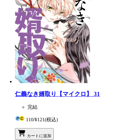
仁義なき婿取り【マイクロ】 31
完結
110
/
¥121
(税込)
カートに追加