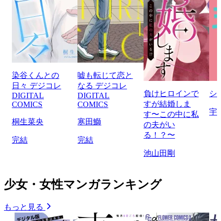
染谷くんとの
嘘も転じて恋と
日々 デジコレ
なる デジコレ
負けヒロインで
シ
DIGITAL
DIGITAL
すが結婚しま
COMICS
COMICS
宇
す〜この中に私
桐生菜央
寒田鰤
の夫がい
る！？〜
完結
完結
池山田剛
少女・女性マンガランキング
もっと見る