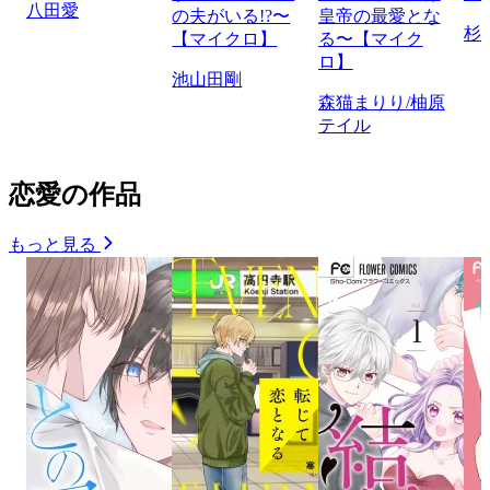
八田愛
の夫がいる!?〜
皇帝の最愛とな
杉
【マイクロ】
る〜【マイク
ロ】
池山田剛
森猫まりり/柚原
テイル
恋愛の作品
もっと見る