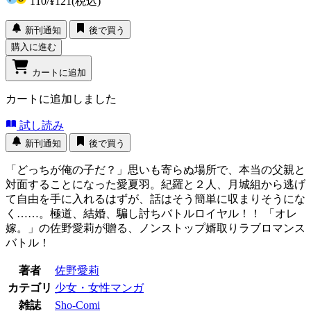
110
/
¥121
(税込)
新刊通知
後で買う
購入に進む
カートに追加
カートに追加しました
試し読み
新刊通知
後で買う
「どっちが俺の子だ？」思いも寄らぬ場所で、本当の父親と
対面することになった愛夏羽。紀羅と２人、月城組から逃げ
て自由を手に入れるはずが、話はそう簡単に収まりそうにな
く……。極道、結婚、騙し討ちバトルロイヤル！！ 「オレ
嫁。」の佐野愛莉が贈る、ノンストップ婿取りラブロマンス
バトル！
著者
佐野愛莉
カテゴリ
少女・女性マンガ
雑誌
Sho-Comi