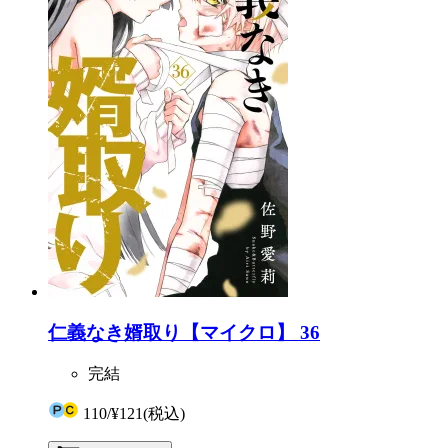
仁義なき婿取り【マイクロ】 36
完結
110
/
¥121
(税込)