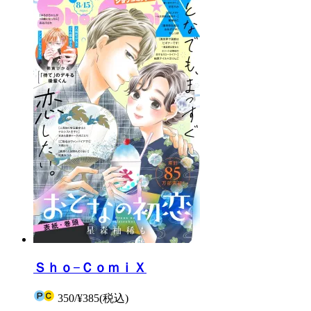
Ｓｈｏ−ＣｏｍｉＸ
350
/
¥385
(税込)