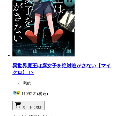
異世界魔王は腐女子を絶対逃がさない【マイ
クロ】 17
完結
110
/
¥121
(税込)
カートに追加