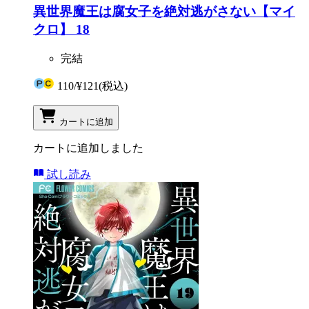
異世界魔王は腐女子を絶対逃がさない【マイ
クロ】 18
完結
110
/
¥121
(税込)
カートに追加
カートに追加しました
試し読み