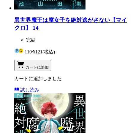
異世界魔王は腐女子を絶対逃がさない【マイ
クロ】 14
完結
110
/
¥121
(税込)
カートに追加
カートに追加しました
試し読み