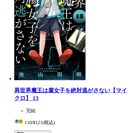
異世界魔王は腐女子を絶対逃がさない【マイ
クロ】 13
完結
110
/
¥121
(税込)