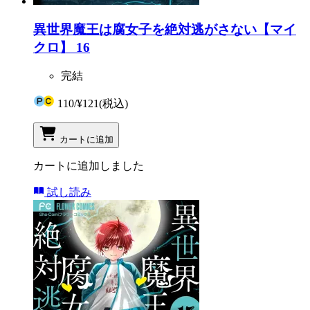
異世界魔王は腐女子を絶対逃がさない【マイ
クロ】 16
完結
110
/
¥121
(税込)
カートに追加
カートに追加しました
試し読み