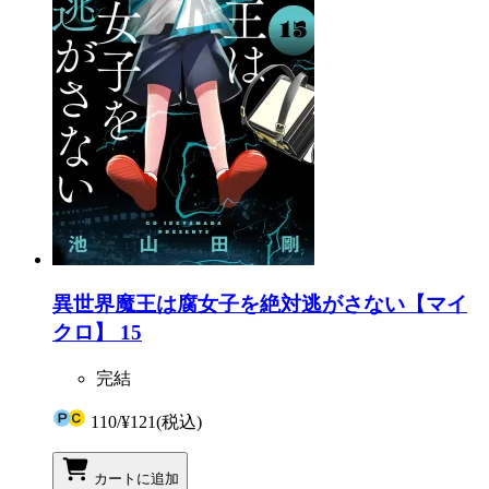
異世界魔王は腐女子を絶対逃がさない【マイ
クロ】 15
完結
110
/
¥121
(税込)
カートに追加