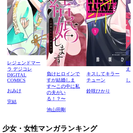
レジェンドマー
蛇
ラ デジコレ
え
負けヒロインで
キスしてキラー
DIGITAL
すが結婚しま
チューン
し
COMICS
す〜この中に私
おみけ
鈴咲ひかり
の夫がい
る！？〜
完結
池山田剛
少女・女性マンガランキング