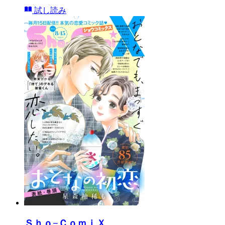
試し読み
Ｓｈｏ−ＣｏｍｉＸ