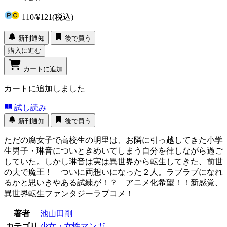
110
/
¥121
(税込)
新刊通知
後で買う
購入に進む
カートに追加
カートに追加しました
試し読み
新刊通知
後で買う
ただの腐女子で高校生の明里は、お隣に引っ越してきた小学
生男子・琳音についときめいてしまう自分を律しながら過ご
していた。しかし琳音は実は異世界から転生してきた、前世
の夫で魔王！ ついに両想いになった２人。ラブラブになれ
るかと思いきやある試練が！？ アニメ化希望！！新感覚、
異世界転生ファンタジーラブコメ！
著者
池山田剛
カテゴリ
少女・女性マンガ