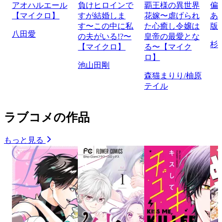
アオハルエール
負けヒロインで
覇王様の異世界
偏
【マイクロ】
すが結婚しま
花嫁〜虐げられ
あ
す〜この中に私
た心癒し令嬢は
版
八田愛
の夫がいる!?〜
皇帝の最愛とな
杉
【マイクロ】
る〜【マイク
ロ】
池山田剛
森猫まりり/柚原
テイル
ラブコメの作品
もっと見る