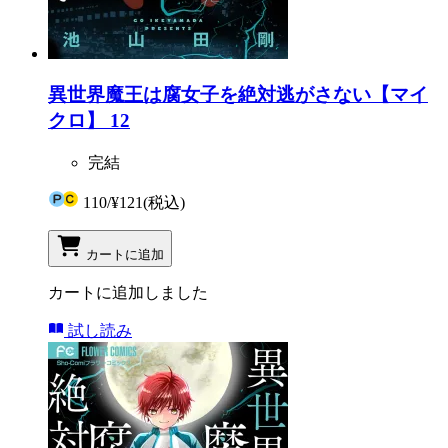
異世界魔王は腐女子を絶対逃がさない【マイ
クロ】 12
完結
110
/
¥121
(税込)
カートに追加
カートに追加しました
試し読み