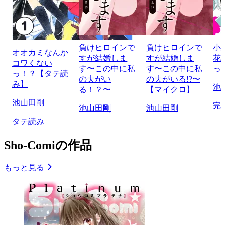
負けヒロインで
負けヒロインで
小
オオカミなんか
すが結婚しま
すが結婚しま
花
コワくない
す〜この中に私
す〜この中に私
っ
っ！？【タテ読
の夫がい
の夫がいる!?〜
み】
池
る！？〜
【マイクロ】
池山田剛
完
池山田剛
池山田剛
タテ読み
Sho-Comiの作品
もっと見る