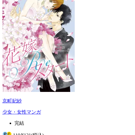
京町妃紗
少女・女性マンガ
完結