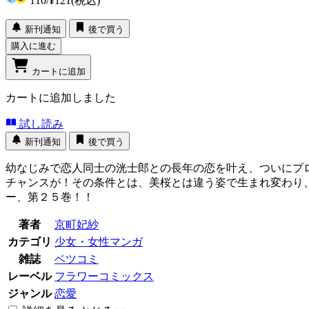
110
/
¥121
(税込)
新刊通知
後で買う
購入に進む
カートに追加
カートに追加しました
試し読み
新刊通知
後で買う
幼なじみで恋人同士の洸士郎との長年の恋を叶え、ついにプ
チャンスが！その条件とは、美桜とは違う姿で生まれ変わり
ー、第２５巻！！
著者
京町妃紗
カテゴリ
少女・女性マンガ
雑誌
ベツコミ
レーベル
フラワーコミックス
ジャンル
恋愛