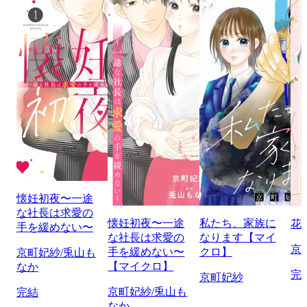
懐妊初夜〜一途
な社長は求愛の
懐妊初夜〜一途
私たち、家族に
花
手を緩めない〜
な社長は求愛の
なります【マイ
京
手を緩めない〜
クロ】
京町妃紗/兎山も
【マイクロ】
なか
完
京町妃紗
京町妃紗/兎山も
完結
なか