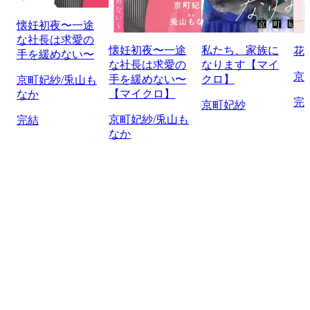
懐妊初夜〜一途
な社長は求愛の
懐妊初夜〜一途
私たち、家族に
花
手を緩めない〜
な社長は求愛の
なります【マイ
京
手を緩めない〜
クロ】
京町妃紗/兎山も
【マイクロ】
なか
完
京町妃紗
京町妃紗/兎山も
完結
なか