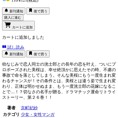
110
/
¥121
(税込)
新刊通知
後で買う
購入に進む
カートに追加
カートに追加しました
試し読み
新刊通知
後で買う
幼なじみで恋人同士の洸士郎との長年の恋を叶え、ついにプ
ロポーズされた美桜は、幸せ絶頂かに思えたその時、不慮の
事故で命を落としてしまう。そんな美桜にもう一度生まれ変
わるチャンスが！その条件とは、美桜とは違う姿で生まれ変
わり、正体は明かせぬまま、もう一度洸士郎の花嫁になるこ
とで…！？切なさの名手が贈る、ドラマチック運命リトライ
ストーリー、第２６巻！！
著者
京町妃紗
カテゴリ
少女・女性マンガ