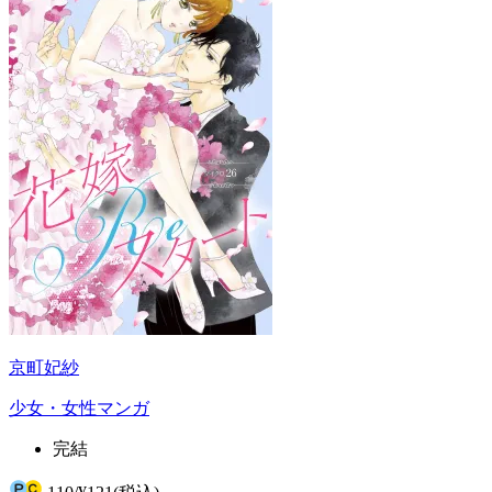
京町妃紗
少女・女性マンガ
完結