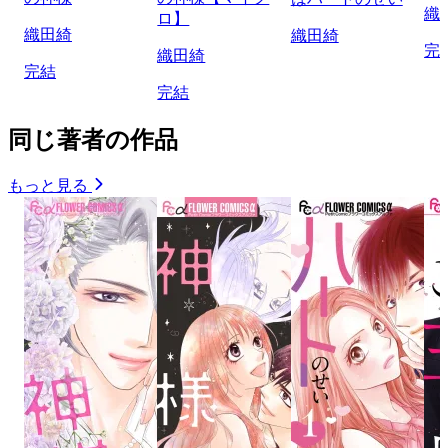
織
ロ】
織田綺
織田綺
完
織田綺
完結
完結
同じ著者の作品
もっと見る