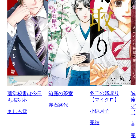
冬子の婿取り
誠
藤堂秘書は今日
箱庭の茶室
【マイクロ】
俺
も塩対応
赤石路代
ぞ
小純月子
ましろ雪
【
完結
高
完