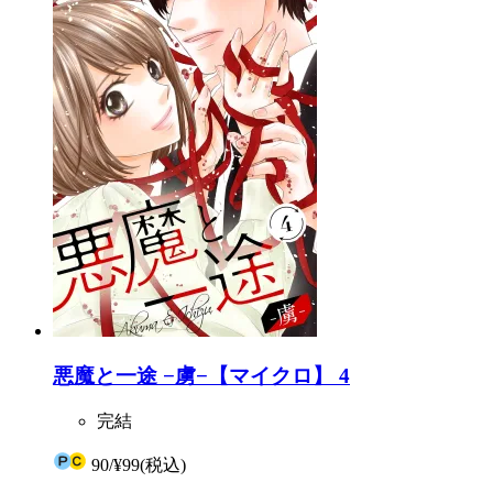
悪魔と一途 −虜−【マイクロ】 4
完結
90
/
¥99
(税込)