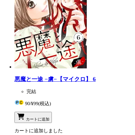
悪魔と一途 −虜−【マイクロ】 6
完結
90
/
¥99
(税込)
カートに追加
カートに追加しました