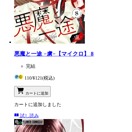
悪魔と一途 −虜−【マイクロ】 8
完結
110
/
¥121
(税込)
カートに追加
カートに追加しました
試し読み