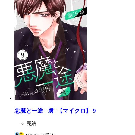
悪魔と一途 −虜−【マイクロ】 9
完結