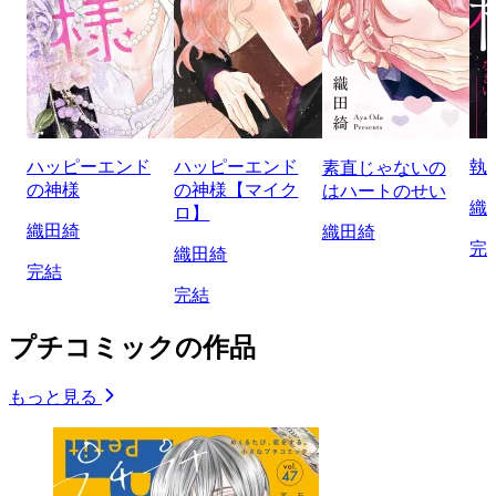
ハッピーエンド
ハッピーエンド
執
素直じゃないの
の神様
の神様【マイク
はハートのせい
織
ロ】
織田綺
織田綺
完
織田綺
完結
完結
プチコミックの作品
もっと見る