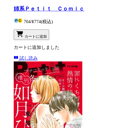
姉系Ｐｅｔｉｔ Ｃｏｍｉｃ
704
/
¥774
(税込)
カートに追加
カートに追加しました
試し読み