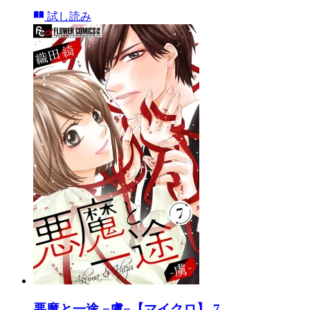
試し読み
悪魔と一途 −虜−【マイクロ】 7