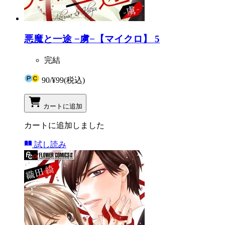
悪魔と一途 −虜−【マイクロ】 5
完結
90
/
¥99
(税込)
カートに追加
カートに追加しました
試し読み