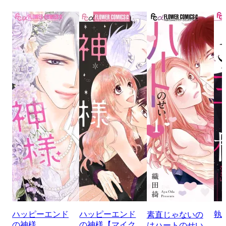
ハッピーエンド
ハッピーエンド
執
素直じゃないの
の神様
の神様【マイク
はハートのせい