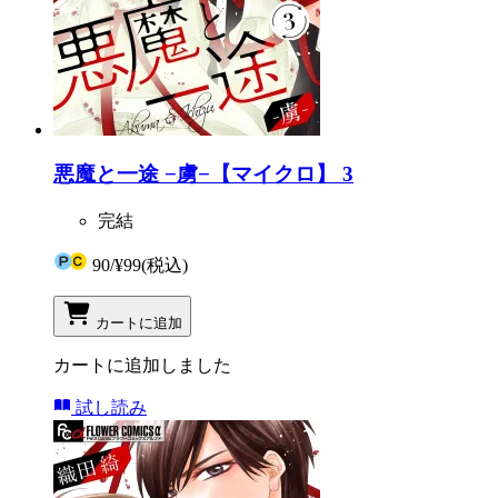
悪魔と一途 −虜−【マイクロ】 3
完結
90
/
¥99
(税込)
カートに追加
カートに追加しました
試し読み