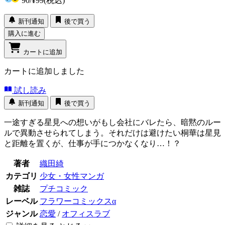
90
/
¥99
(税込)
新刊通知
後で買う
購入に進む
カートに追加
カートに追加しました
試し読み
新刊通知
後で買う
一途すぎる星見への想いがもし会社にバレたら、暗黙のルー
ルで異動させられてしまう。それだけは避けたい桐華は星見
と距離を置くが、仕事が手につかなくなり…！？
著者
織田綺
カテゴリ
少女・女性マンガ
雑誌
プチコミック
レーベル
フラワーコミックスα
ジャンル
恋愛
/
オフィスラブ