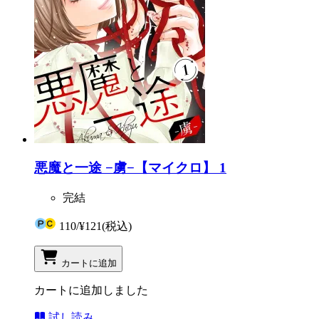
悪魔と一途 −虜−【マイクロ】 1
完結
110
/
¥121
(税込)
カートに追加
カートに追加しました
試し読み