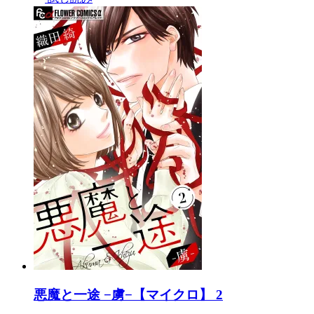
悪魔と一途 −虜−【マイクロ】 2