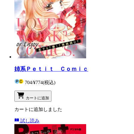
姉系Ｐｅｔｉｔ Ｃｏｍｉｃ
704
/
¥774
(税込)
カートに追加
カートに追加しました
試し読み