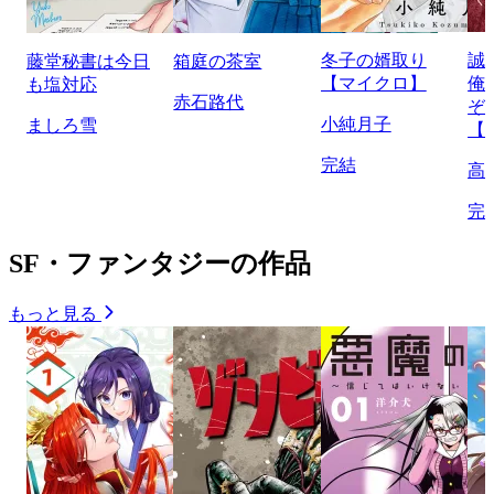
冬子の婿取り
誠
藤堂秘書は今日
箱庭の茶室
【マイクロ】
俺
も塩対応
赤石路代
ぞ
小純月子
ましろ雪
【
完結
高
完
SF・ファンタジーの作品
もっと見る