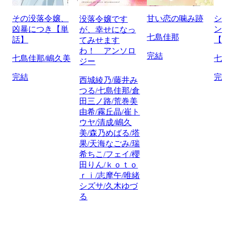
その没落令嬢、
甘い恋の噛み跡
シ
没落令嬢です
凶暴につき【単
ン
が、幸せになっ
七島佳那
話】
【
てみせます
わ！ アンソロ
完結
七島佳那/嶋久美
七
ジー
完結
完
西城綾乃/藤井み
つる/七島佳那/倉
田三ノ路/荒巻美
由希/霧丘晶/崔ト
ウヤ/清成/嶋久
美/森乃めばる/塔
果/天海なごみ/瑞
希ちこ/フェイ/櫻
田りん/ｋｏｔｏ
ｒｉ/志摩午/唯緒
シズサ/久木ゆづ
る