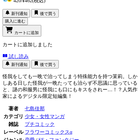
420
/
¥462
(税込)
新刊通知
後で買う
購入に進む
カートに追加
カートに追加しました
試し読み
新刊通知
後で買う
怪我をしても一晩で治ってしまう特殊能力を持つ茉莉。しか
しある日した怪我が一晩たっても治らず不思議に思っている
と、謎の和服男に怪我にも口にもキスをされー…！？人気作
家によるデジタル限定短編集！
著者
七島佳那
カテゴリ
少女・女性マンガ
雑誌
プチコミック
レーベル
フラワーコミックスα
ジャンル
恋愛
/
SF・ファンタジー