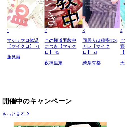
1
2
3
4
マシュマロ体温
この極道調教中
同居人は秘密のS
ご
【マイクロ】 71
につき【マイク
カレ【マイク
寝
ロ】 45
ロ】 53
【
蓮見游
夜神里奈
綺条有都
天
開催中のキャンペーン
もっと見る