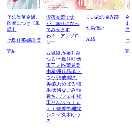
その没落令嬢、
甘い恋の噛み跡
今
没落令嬢です
凶暴につき【単
ま
が、幸せになっ
七島佳那
話】
ク
てみせます
わ！ アンソロ
完結
七島佳那/嶋久美
七
ジー
完結
完
西城綾乃/藤井み
つる/七島佳那/倉
田三ノ路/荒巻美
由希/霧丘晶/崔ト
ウヤ/清成/嶋久
美/森乃めばる/塔
果/天海なごみ/瑞
希ちこ/フェイ/櫻
田りん/ｋｏｔｏ
ｒｉ/志摩午/唯緒
シズサ/久木ゆづ
る