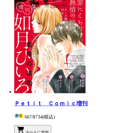
Ｐｅｔｉｔ Ｃｏｍｉｃ増刊
667
/
¥734
(税込)
カートに追加