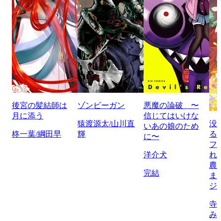
後宮の髪結師は
ゾンビーガン
悪魔の論破 〜
月に添う
信じてはいけな
猿渡源太/山川直
没
いあの娘のため
柊一葉/綱田早
輝
る
に〜
フ
洋介犬
れ
農
完結
ま
ジ
寺
み