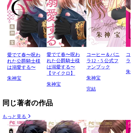
愛でて春〜呪わ
コーヒー＆バニ
コ
愛でて春〜呪わ
れた公爵騎士様
ラ12・5 公式フ
ラ b
れた公爵騎士様
は溺愛する〜
ァンブック
は溺愛する〜
朱
【マイクロ】
朱神宝
朱神宝
朱神宝
完結
同じ著者の作品
もっと見る