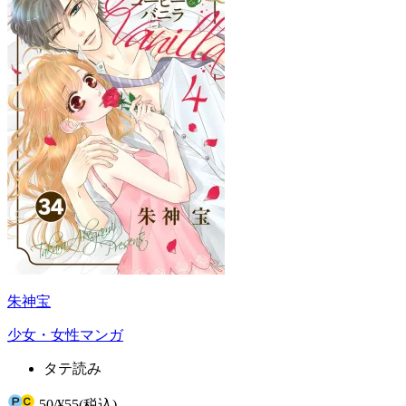
朱神宝
少女・女性マンガ
タテ読み
50
/
¥55
(税込)