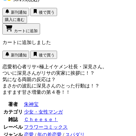
新刊通知
後で買う
購入に進む
カートに追加
カートに追加しました
新刊通知
後で買う
恋愛初心者リサ×極上イケメン社長・深見さん。
ついに深見さんがリサの実家に挨拶に！？
気になる両親の反応は？
まさかの波乱に深見さんのとった行動は！？
ますます甘さ増量の第４巻！！
著者
朱神宝
カテゴリ
少女・女性マンガ
雑誌
Ｃｈｅｅｓｅ！
レーベル
フラワーコミックス
ジャンル
恋愛
/
年の差恋愛
/
スパダリ