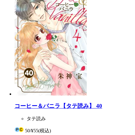
コーヒー＆バニラ【タテ読み】 40
タテ読み
50
/
¥55
(税込)