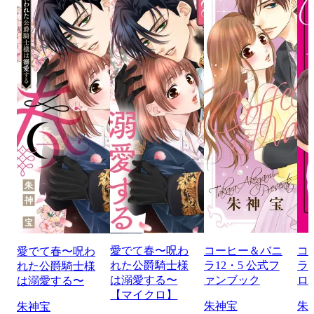
愛でて春〜呪わ
コーヒー＆バニ
コ
愛でて春〜呪わ
れた公爵騎士様
ラ12・5 公式フ
ラ 
れた公爵騎士様
は溺愛する〜
ァンブック
ロ
は溺愛する〜
【マイクロ】
朱神宝
朱
朱神宝