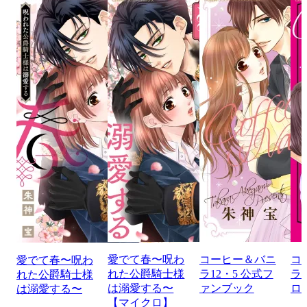
愛でて春〜呪わ
コーヒー＆バニ
コ
愛でて春〜呪わ
れた公爵騎士様
ラ12・5 公式フ
ラ 
れた公爵騎士様
は溺愛する〜
ァンブック
ロ
は溺愛する〜
【マイクロ】