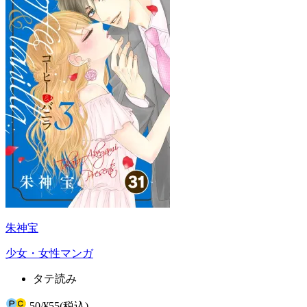
朱神宝
少女・女性マンガ
タテ読み
50
/
¥55
(税込)