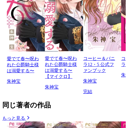
愛でて春〜呪わ
コーヒー＆バニ
コ
愛でて春〜呪わ
れた公爵騎士様
ラ12・5 公式フ
ラ b
れた公爵騎士様
は溺愛する〜
ァンブック
は溺愛する〜
朱
【マイクロ】
朱神宝
朱神宝
朱神宝
完結
同じ著者の作品
もっと見る