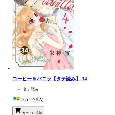
コーヒー＆バニラ【タテ読み】 34
タテ読み
50
/
¥55
(税込)
カートに追加