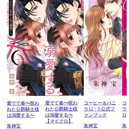
愛でて春〜呪わ
コーヒー＆バニ
コ
愛でて春〜呪わ
れた公爵騎士様
ラ12・5 公式フ
ラ 
れた公爵騎士様
は溺愛する〜
ァンブック
ロ
は溺愛する〜
【マイクロ】
朱神宝
朱
朱神宝