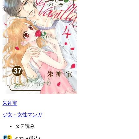
朱神宝
少女・女性マンガ
タテ読み
50
/
¥55
(税込)