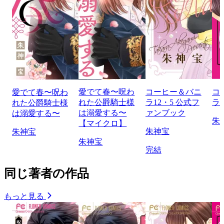
愛でて春〜呪わ
コーヒー＆バニ
コ
愛でて春〜呪わ
れた公爵騎士様
ラ12・5 公式フ
ラ b
れた公爵騎士様
は溺愛する〜
ァンブック
は溺愛する〜
朱
【マイクロ】
朱神宝
朱神宝
朱神宝
完結
同じ著者の作品
もっと見る