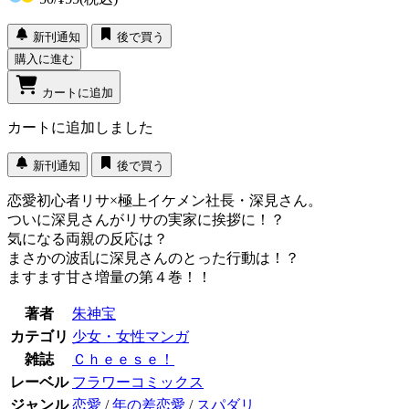
新刊通知
後で買う
購入に進む
カートに追加
カートに追加しました
新刊通知
後で買う
恋愛初心者リサ×極上イケメン社長・深見さん。
ついに深見さんがリサの実家に挨拶に！？
気になる両親の反応は？
まさかの波乱に深見さんのとった行動は！？
ますます甘さ増量の第４巻！！
著者
朱神宝
カテゴリ
少女・女性マンガ
雑誌
Ｃｈｅｅｓｅ！
レーベル
フラワーコミックス
ジャンル
恋愛
/
年の差恋愛
/
スパダリ