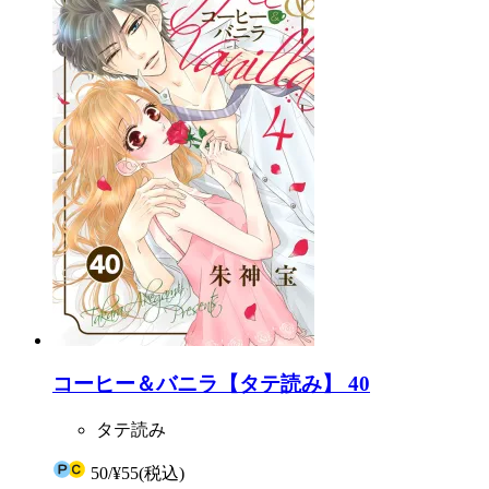
コーヒー＆バニラ【タテ読み】 40
タテ読み
50
/
¥55
(税込)