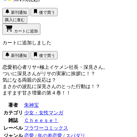
新刊通知
後で買う
購入に進む
カートに追加
カートに追加しました
新刊通知
後で買う
恋愛初心者リサ×極上イケメン社長・深見さん。
ついに深見さんがリサの実家に挨拶に！？
気になる両親の反応は？
まさかの波乱に深見さんのとった行動は！？
ますます甘さ増量の第４巻！！
著者
朱神宝
カテゴリ
少女・女性マンガ
雑誌
Ｃｈｅｅｓｅ！
レーベル
フラワーコミックス
ジャンル
恋愛
/
年の差恋愛
/
スパダリ