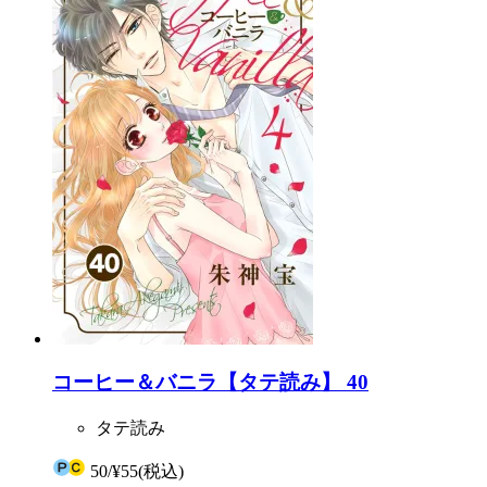
コーヒー＆バニラ【タテ読み】 40
タテ読み
50
/
¥55
(税込)