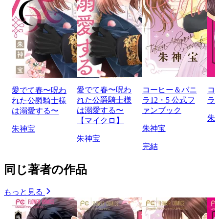
愛でて春〜呪わ
コーヒー＆バニ
コ
愛でて春〜呪わ
れた公爵騎士様
ラ12・5 公式フ
ラ b
れた公爵騎士様
は溺愛する〜
ァンブック
は溺愛する〜
朱
【マイクロ】
朱神宝
朱神宝
朱神宝
完結
同じ著者の作品
もっと見る