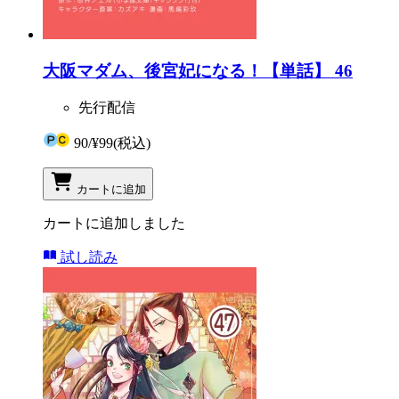
大阪マダム、後宮妃になる！【単話】 46
先行配信
90
/
¥99
(税込)
カートに追加
カートに追加しました
試し読み