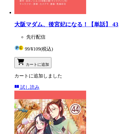
大阪マダム、後宮妃になる！【単話】 43
先行配信
99
/
¥109
(税込)
カートに追加
カートに追加しました
試し読み