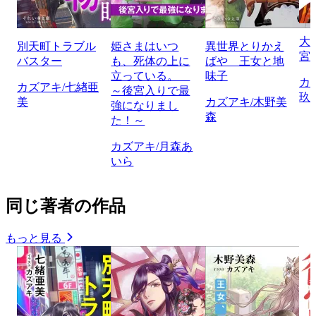
大
別天町トラブル
姫さまはいつ
異世界とりかえ
宮
バスター
も、死体の上に
ばや 王女と地
立っている。
味子
カ
カズアキ/七緖亜
～後宮入りで最
玖
美
カズアキ/木野美
強になりまし
森
た！～
カズアキ/月森あ
いら
同じ著者の作品
もっと見る