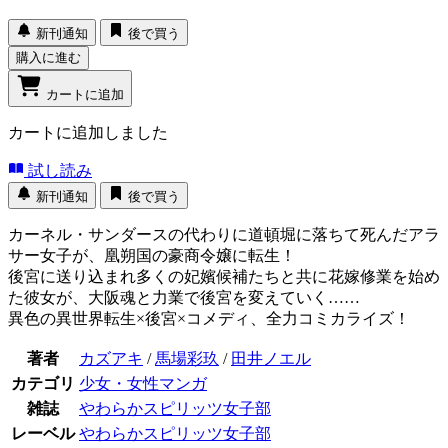
新刊通知
後で買う
購入に進む
カートに追加
カートに追加しました
試し読み
新刊通知
後で買う
カーネル・サンダースの代わりに道頓堀に落ちて死んだアラ
サー女子が、凰朔国の豪商令嬢に転生！
後宮に送り込まれ多くの妃嬪候補たちと共に花嫁修業を始め
た彼女が、大阪魂と力業で後宮を変えていく……
異色の異世界転生×後宮×コメディ、全力コミカライズ！
著者
カズアキ
/
馬場彩玖
/
田井ノエル
カテゴリ
少女・女性マンガ
雑誌
やわらかスピリッツ女子部
レーベル
やわらかスピリッツ女子部