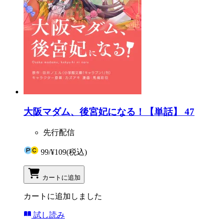
大阪マダム、後宮妃になる！【単話】 47
先行配信
99
/
¥109
(税込)
カートに追加
カートに追加しました
試し読み