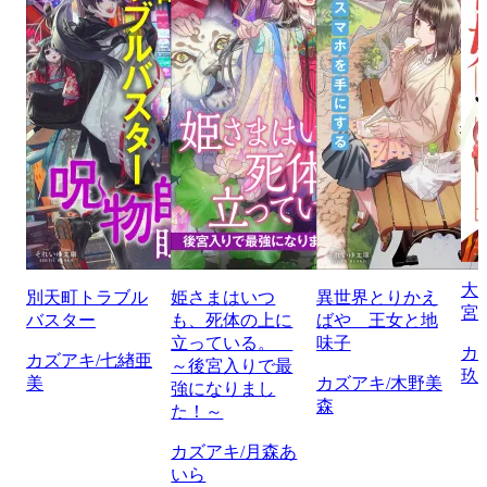
大
別天町トラブル
姫さまはいつ
異世界とりかえ
宮
バスター
も、死体の上に
ばや 王女と地
立っている。
味子
カ
カズアキ/七緖亜
～後宮入りで最
玖
美
カズアキ/木野美
強になりまし
森
た！～
カズアキ/月森あ
いら