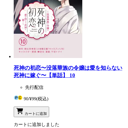
死神の初恋〜没落華族の令嬢は愛を知らない
死神に嫁ぐ〜【単話】 10
先行配信
90
/
¥99
(税込)
カートに追加
カートに追加しました