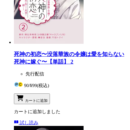
死神の初恋〜没落華族の令嬢は愛を知らない
死神に嫁ぐ〜【単話】 2
先行配信
90
/
¥99
(税込)
カートに追加
カートに追加しました
試し読み