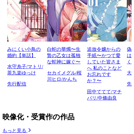
みにくい小鳥の
白蛇の華燭〜生
追放令嬢からの
偽
婚約【単話】
贄の乙女は孤独
手紙〜かつて愛
は
な蛇神に嫁ぐ〜
していた皆さま
く
水守糸子/マトリ/
へ 私のことなど
茶九楽ゆっけ
セカイメグル/桜
大
お忘れです
川ヒロ/かんち
か？〜
先行配信
先
田中ててて/マチ
バリ/中條由良
映像化・受賞作の作品
もっと見る