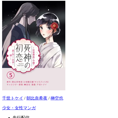
千世トケイ
/
朝比奈希夜
/
榊空也
少女・女性マンガ
先行配信