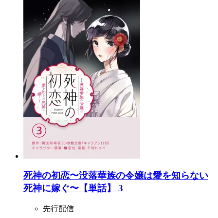
死神の初恋〜没落華族の令嬢は愛を知らない
死神に嫁ぐ〜【単話】 3
先行配信