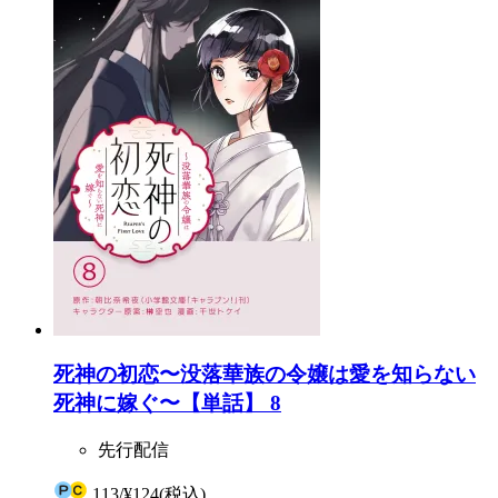
死神の初恋〜没落華族の令嬢は愛を知らない
死神に嫁ぐ〜【単話】 8
先行配信
113
/
¥124
(税込)