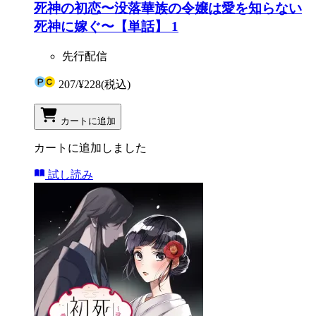
死神の初恋〜没落華族の令嬢は愛を知らない
死神に嫁ぐ〜【単話】 1
先行配信
207
/
¥228
(税込)
カートに追加
カートに追加しました
試し読み