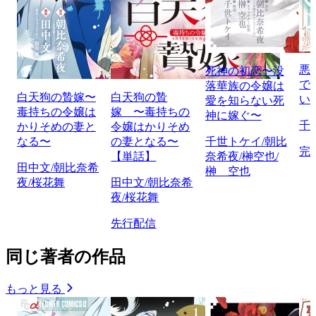
悪
死神の初恋〜没
で
落華族の令嬢は
白天狗の贄嫁〜
白天狗の贄
い
愛を知らない死
毒持ちの令嬢は
嫁 〜毒持ちの
神に嫁ぐ〜
千
かりそめの妻と
令嬢はかりそめ
なる〜
の妻となる〜
千世トケイ/朝比
完
【単話】
奈希夜/榊空也/
田中文/朝比奈希
榊 空也
夜/桜花舞
田中文/朝比奈希
夜/桜花舞
先行配信
同じ著者の作品
もっと見る