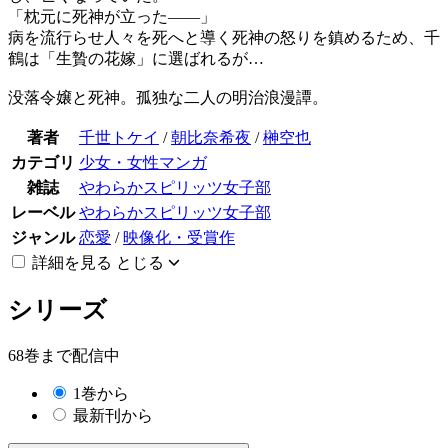
「枕元に死神が立った――」
病を流行らせ人々を死へと導く死神の怒りを鎮めるため、千
鶴は「生贄の花嫁」に選ばれるが…
没落令嬢と死神。孤独な二人の明治浪漫譚。
著者
千世トケイ
/
朝比奈希夜
/
榊空也
カテゴリ
少女・女性マンガ
雑誌
やわらかスピリッツ女子部
レーベル
やわらかスピリッツ女子部
ジャンル
恋愛
/
映像化・受賞作
詳細を見る
とじる
シリーズ
68巻まで配信中
1巻から
最新刊から