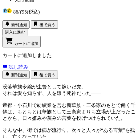
86
/
¥95
(税込)
新刊通知
後で買う
購入に進む
カートに追加
カートに追加しました
試し読み
新刊通知
後で買う
没落華族令嬢が生贄として嫁いだ先。
それは愛を知らず、人を嫌う死神だった――
帝都・小石川で紡績業を営む新華族・三条家のもとで働く千
鶴は、もともとは華族として三条家よりも立場が上だったこ
とから、日々嫌みや蔑みの言葉を投げつけられていた。
そんな中、街では病が流行り、次々と人々が“ある言葉”を残
し、亡くなっていた。