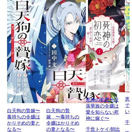
悪
死神の初恋〜没
で
落華族の令嬢は
白天狗の贄嫁〜
白天狗の贄
い
愛を知らない死
毒持ちの令嬢は
嫁 〜毒持ちの
神に嫁ぐ〜
千
かりそめの妻と
令嬢はかりそめ
なる〜
の妻となる〜
千世トケイ/朝比