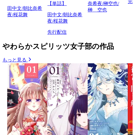
完
【単話】
奈希夜/榊空也/
田中文/朝比奈希
榊 空也
夜/桜花舞
田中文/朝比奈希
夜/桜花舞
先行配信
やわらかスピリッツ女子部の作品
もっと見る