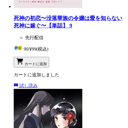
死神の初恋〜没落華族の令嬢は愛を知らない
死神に嫁ぐ〜【単話】 9
先行配信
90
/
¥99
(税込)
カートに追加
カートに追加しました
試し読み