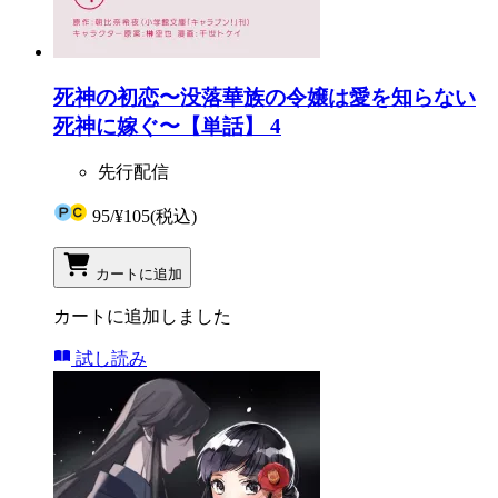
死神の初恋〜没落華族の令嬢は愛を知らない
死神に嫁ぐ〜【単話】 4
先行配信
95
/
¥105
(税込)
カートに追加
カートに追加しました
試し読み