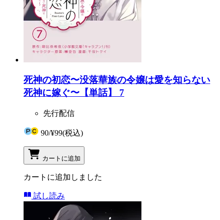
死神の初恋〜没落華族の令嬢は愛を知らない
死神に嫁ぐ〜【単話】 7
先行配信
90
/
¥99
(税込)
カートに追加
カートに追加しました
試し読み