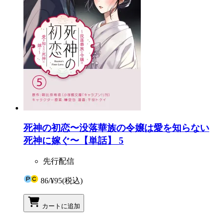
死神の初恋〜没落華族の令嬢は愛を知らない
死神に嫁ぐ〜【単話】 5
先行配信
86
/
¥95
(税込)
カートに追加