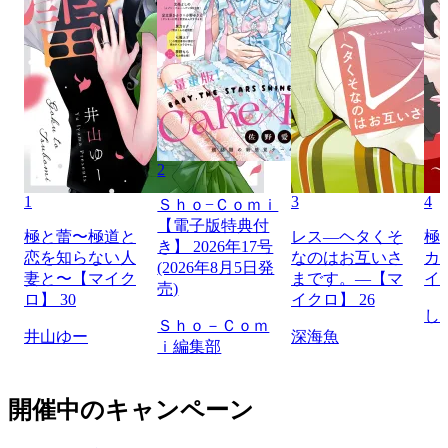
2
1
3
4
Ｓｈｏ−Ｃｏｍｉ
【電子版特典付
極と蕾〜極道と
レス―ヘタくそ
極
き】 2026年17号
恋を知らない人
なのはお互いさ
カ
(2026年8月5日発
妻と〜【マイク
まです。―【マ
イ
売)
ロ】 30
イクロ】 26
し
Ｓｈｏ－Ｃｏｍ
井山ゆー
深海魚
ｉ編集部
開催中のキャンペーン