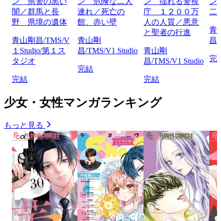
ン 県警の黒い
ン 危険な二人
ン 揺れる警視
ン
闇／群馬と長
連れ／死亡の
庁 １２００万
二
野 県境の遺体
館、赤い壁
人の人質／悪意
青
と聖者の行進
青山剛昌/TMS/V
青山剛
昌/
１Studio/第１ス
昌/TMS/V1 Studio
青山剛
完
タジオ
昌/TMS/V1 Studio
完結
完結
完結
少女・女性マンガランキング
もっと見る