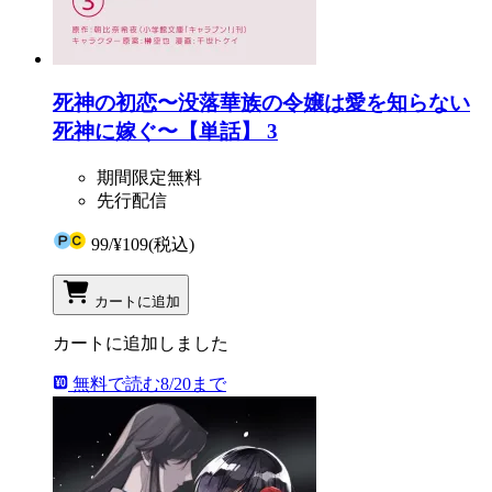
死神の初恋〜没落華族の令嬢は愛を知らない
死神に嫁ぐ〜【単話】 3
期間限定無料
先行配信
99
/
¥109
(税込)
カートに追加
カートに追加しました
無料で読む
8/20まで