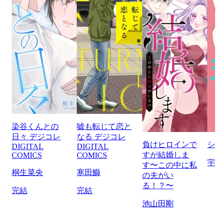
染谷くんとの
嘘も転じて恋と
日々 デジコレ
なる デジコレ
負けヒロインで
シ
DIGITAL
DIGITAL
すが結婚しま
COMICS
COMICS
宇
す〜この中に私
桐生菜央
寒田鰤
の夫がい
る！？〜
完結
完結
池山田剛