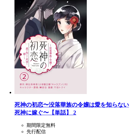
死神の初恋〜没落華族の令嬢は愛を知らない
死神に嫁ぐ〜【単話】 2
期間限定無料
先行配信