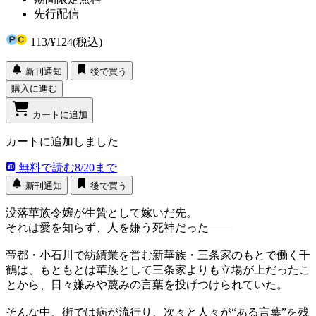
先行配信
113
/
¥124
(税込)
新刊通知
後で買う
購入に進む
カートに追加
カートに追加しました
無料で読む
8/20まで
新刊通知
後で買う
没落華族令嬢が生贄として嫁いだ先。
それは愛を知らず、人を嫌う死神だった――
帝都・小石川で紡績業を営む新華族・三条家のもとで働く千
鶴は、もともとは華族として三条家よりも立場が上だったこ
とから、日々嫌みや蔑みの言葉を投げつけられていた。
そんな中、街では病が流行り、次々と人々が“ある言葉”を残