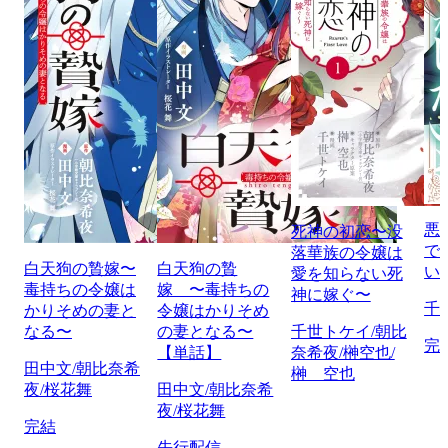
悪
死神の初恋〜没
で
落華族の令嬢は
白天狗の贄嫁〜
白天狗の贄
い
愛を知らない死
毒持ちの令嬢は
嫁 〜毒持ちの
神に嫁ぐ〜
千
かりそめの妻と
令嬢はかりそめ
なる〜
の妻となる〜
千世トケイ/朝比
完
【単話】
奈希夜/榊空也/
田中文/朝比奈希
榊 空也
夜/桜花舞
田中文/朝比奈希
夜/桜花舞
完結
先行配信