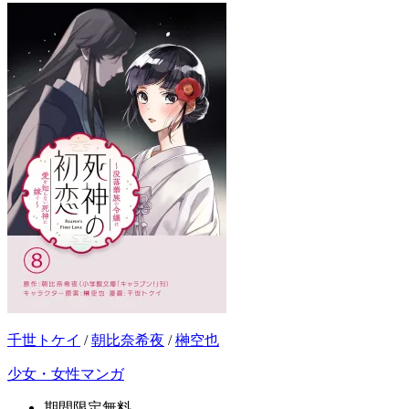
千世トケイ
/
朝比奈希夜
/
榊空也
少女・女性マンガ
期間限定無料