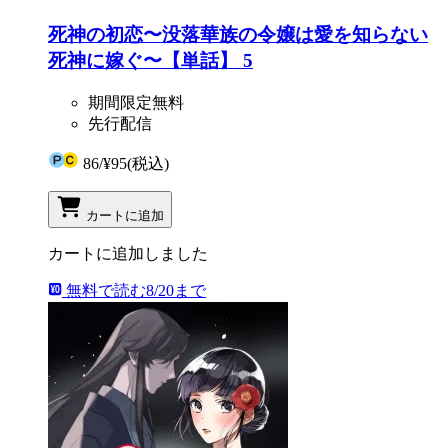
死神の初恋〜没落華族の令嬢は愛を知らない
死神に嫁ぐ〜【単話】 5
期間限定無料
先行配信
86
/
¥95
(税込)
カートに追加
カートに追加しました
無料で読む
8/20まで