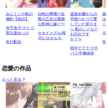
みにくい小鳥の
白蛇の華燭〜生
追放令嬢からの
偽
婚約【単話】
贄の乙女は孤独
手紙〜かつて愛
は
な蛇神に嫁ぐ〜
していた皆さま
く
水守糸子/マトリ/
へ 私のことなど
茶九楽ゆっけ
セカイメグル/桜
大
お忘れです
川ヒロ/かんち
か？〜
先行配信
先
田中ててて/マチ
バリ/中條由良
恋愛の作品
もっと見る