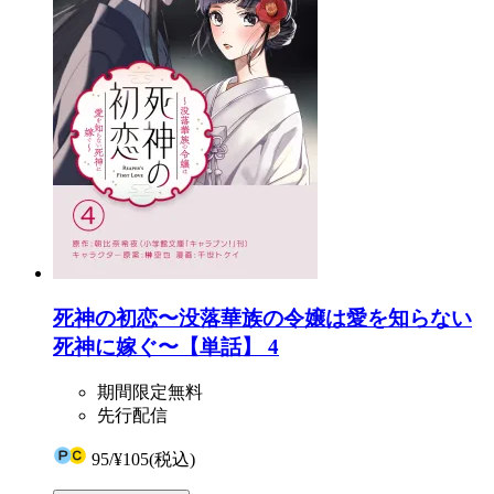
死神の初恋〜没落華族の令嬢は愛を知らない
死神に嫁ぐ〜【単話】 4
期間限定無料
先行配信
95
/
¥105
(税込)