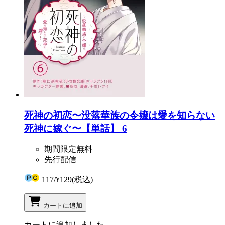
死神の初恋〜没落華族の令嬢は愛を知らない
死神に嫁ぐ〜【単話】 6
期間限定無料
先行配信
117
/
¥129
(税込)
カートに追加
カートに追加しました