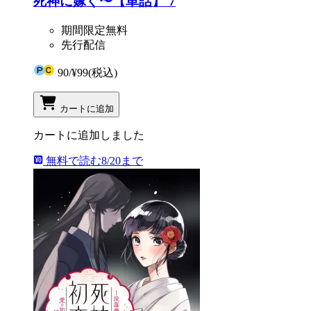
死神に嫁ぐ〜【単話】 7
期間限定無料
先行配信
90
/
¥99
(税込)
カートに追加
カートに追加しました
無料で読む
8/20まで