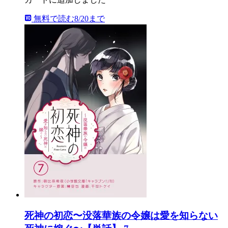
無料で読む
8/20まで
死神の初恋〜没落華族の令嬢は愛を知らない