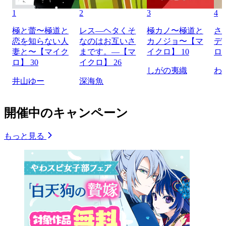
1
2
3
4
極と蕾〜極道と
レス―ヘタくそ
極カノ〜極道と
さ
恋を知らない人
なのはお互いさ
カノジョ〜【マ
デ
妻と〜【マイク
まです。―【マ
イクロ】 10
ロ】
ロ】 30
イクロ】 26
しがの夷織
わ
井山ゆー
深海魚
開催中のキャンペーン
もっと見る