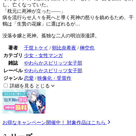
し、亡くなっていた。
「枕元に死神が立った――」
病を流行らせ人々を死へと導く死神の怒りを鎮めるため、千
鶴は「生贄の花嫁」に選ばれるが…
没落令嬢と死神。孤独な二人の明治浪漫譚。
著者
千世トケイ
/
朝比奈希夜
/
榊空也
カテゴリ
少女・女性マンガ
雑誌
やわらかスピリッツ女子部
レーベル
やわらかスピリッツ女子部
ジャンル
恋愛
/
映像化・受賞作
詳細を見る
とじる
お得なキャンペーン開催中！
対象作品はこちら