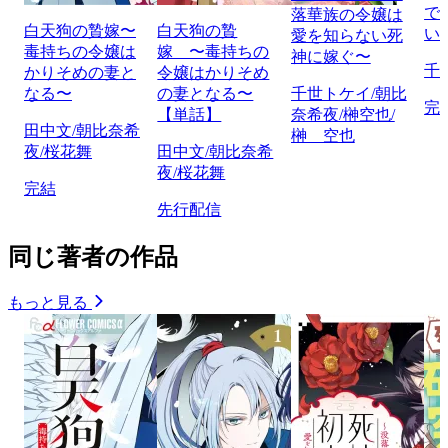
で
落華族の令嬢は
白天狗の贄嫁〜
白天狗の贄
い
愛を知らない死
毒持ちの令嬢は
嫁 〜毒持ちの
神に嫁ぐ〜
千
かりそめの妻と
令嬢はかりそめ
なる〜
の妻となる〜
千世トケイ/朝比
完
【単話】
奈希夜/榊空也/
田中文/朝比奈希
榊 空也
夜/桜花舞
田中文/朝比奈希
夜/桜花舞
完結
先行配信
同じ著者の作品
もっと見る