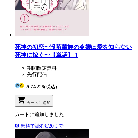
死神の初恋〜没落華族の令嬢は愛を知らない
死神に嫁ぐ〜【単話】 1
期間限定無料
先行配信
207
/
¥228
(税込)
カートに追加
カートに追加しました
無料で読む
8/20まで