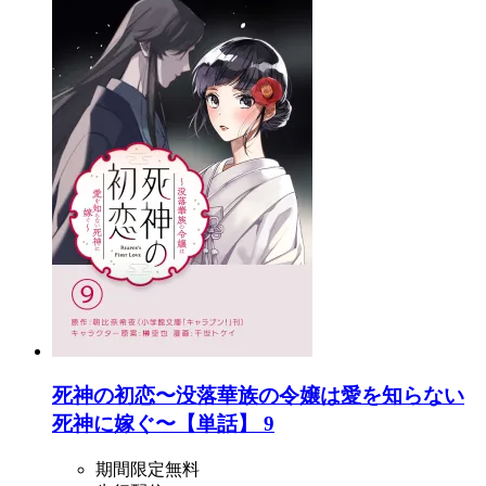
死神の初恋〜没落華族の令嬢は愛を知らない
死神に嫁ぐ〜【単話】 9
期間限定無料