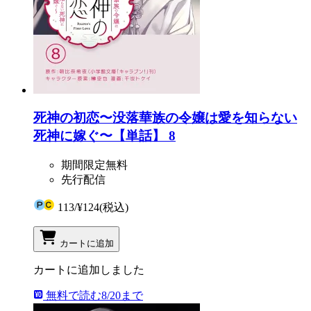
死神の初恋〜没落華族の令嬢は愛を知らない
死神に嫁ぐ〜【単話】 8
期間限定無料
先行配信
113
/
¥124
(税込)
カートに追加
カートに追加しました
無料で読む
8/20まで