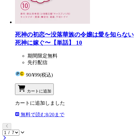
死神の初恋〜没落華族の令嬢は愛を知らない
死神に嫁ぐ〜【単話】 10
期間限定無料
先行配信
90
/
¥99
(税込)
カートに追加
カートに追加しました
無料で読む
8/20まで