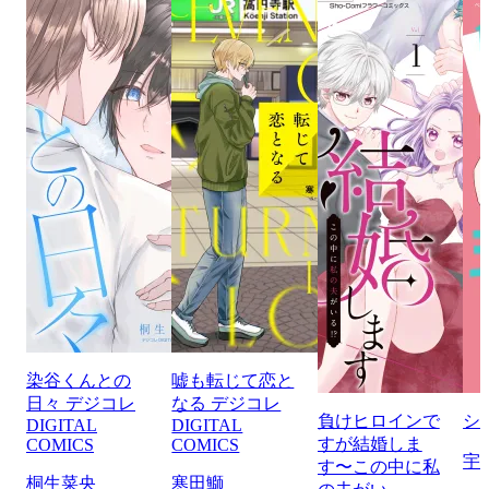
染谷くんとの
嘘も転じて恋と
日々 デジコレ
なる デジコレ
負けヒロインで
シ
DIGITAL
DIGITAL
すが結婚しま
COMICS
COMICS
宇
す〜この中に私
桐生菜央
寒田鰤