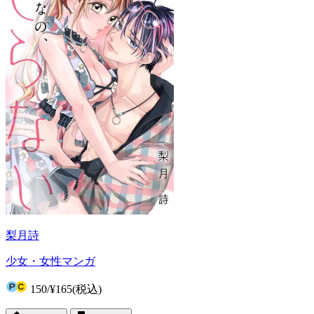
梨月詩
少女・女性マンガ
150
/
¥165
(税込)