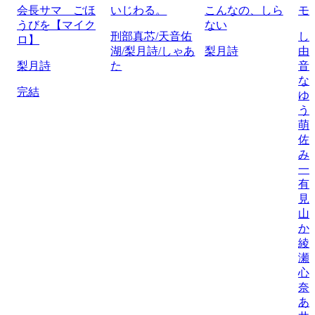
会長サマ ごほ
いじわる。
こんなの、しら
モ
うびを【マイク
ない
刑部真芯/天音佑
し
ロ】
湖/梨月詩/しゃあ
梨月詩
由
梨月詩
た
音
な
完結
ゆ
う
萌
佐
み
一
有
見
山
か
綾
瀬
心
奈
あ