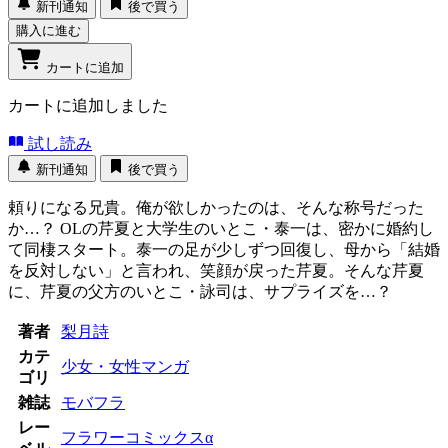
新刊通知
後で買う
購入に進む
カートに追加
カートに追加しました
試し読み
新刊通知
後で買う
頼りになる兄貴。俺が欲しかったのは、そんな称号だった
か…？ OLの芹夏と大学生のいとこ・泰一は、密かに婚約し
て同棲スタート。泰一の足が少しずつ回復し、母から「結婚
を反対しない」と言われ、笑顔が戻った芹夏。そんな芹夏
に、芹夏の父方のいとこ・詠司は、サプライズを…？
著者
梨月詩
カテ
少女・女性マンガ
ゴリ
雑誌
モバフラ
レー
フラワーコミックスα