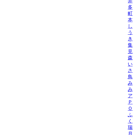
井
多
町
本
し
う
き
集
見
森
い
さ
鳥
み
み
ア
Ｐ
Ｏ
ふ
く
瑞
月