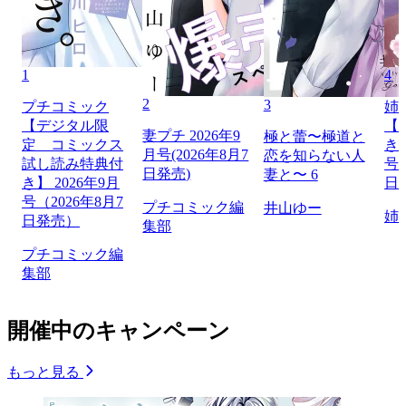
1
4
2
3
プチコミック
姉
【デジタル限
【
妻プチ 2026年9
極と蕾〜極道と
定 コミックス
き】
月号(2026年8月7
恋を知らない人
試し読み特典付
号（
日発売)
妻と〜 6
き】 2026年9月
日
号（2026年8月7
プチコミック編
井山ゆー
姉
日発売）
集部
プチコミック編
集部
開催中のキャンペーン
もっと見る