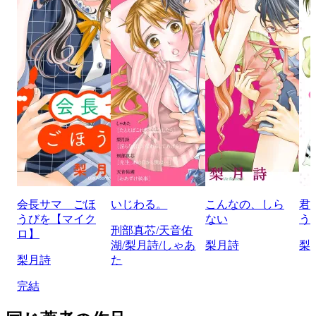
会長サマ ごほ
いじわる。
こんなの、しら
君
うびを【マイク
ない
う
刑部真芯/天音佑
ロ】
湖/梨月詩/しゃあ
梨月詩
梨
梨月詩
た
完結