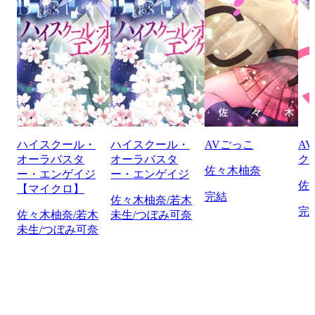
ハイスクール・
ハイスクール・
AVごっこ
A
オーラバスタ
オーラバスタ
ク
佐々木柚奈
ー・エンゲイジ
ー・エンゲイジ
佐
【マイクロ】
完結
佐々木柚奈/若木
完
佐々木柚奈/若木
未生/つぼみ可奈
未生/つぼみ可奈