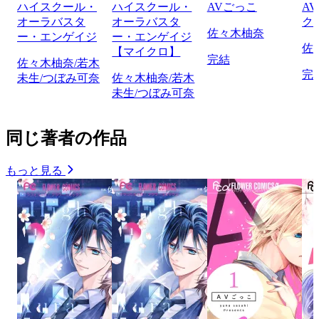
ハイスクール・
ハイスクール・
AVごっこ
A
オーラバスタ
オーラバスタ
ク
佐々木柚奈
ー・エンゲイジ
ー・エンゲイジ
佐
【マイクロ】
完結
佐々木柚奈/若木
完
未生/つぼみ可奈
佐々木柚奈/若木
未生/つぼみ可奈
同じ著者の作品
もっと見る