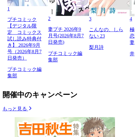
1
2
3
4
プチコミック
【デジタル限
妻プチ 2026年9
こんなの、しら
極
定 コミックス
月号(2026年8月7
ない 23
恋
試し読み特典付
日発売)
妻
き】 2026年9月
梨月詩
号（2026年8月7
プチコミック編
井
日発売）
集部
プチコミック編
集部
開催中のキャンペーン
もっと見る