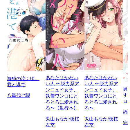
あなたはかわい
あなたはかわい
海猫の泣く頃、
い人 〜脱力系ア
い人 〜脱力系ア
君と港で
男
ンニュイ女子、
ンニュイ女子、
す
八重代七瑚
執着ワンコにと
執着ワンコにと
ロ
ろとろに愛され
ろとろに愛され
る〜【単行本】
る〜
綿
兎山もなか/夜桜
兎山もなか/夜桜
完
左京
左京