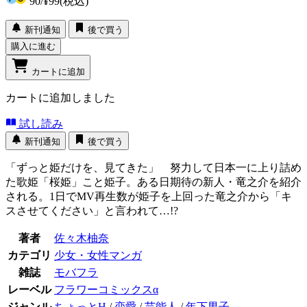
90
/
¥99
(税込)
新刊通知
後で買う
購入に進む
カートに追加
カートに追加しました
試し読み
新刊通知
後で買う
「ずっと姫だけを、見てきた」 努力して日本一に上り詰め
た歌姫「桜姫」こと姫子。ある日期待の新人・竜之介を紹介
される。1日でMV再生数が姫子を上回った竜之介から「キ
スさせてください」と言われて…!?
著者
佐々木柚奈
カテゴリ
少女・女性マンガ
雑誌
モバフラ
レーベル
フラワーコミックスα
ジャンル
ちょっとH
/
恋愛
/
芸能人
/
年下男子