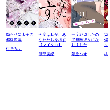
拗らせ皇太子の
今度は私が、あ
一度絶望したの
拗
偏愛遊戯
なたたちを壊す
で無敵彼女にな
偏
【マイクロ】
りました
ク
桃乃みく
服部美紀
陽丘ハオ
桃