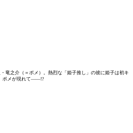
人・竜之介（＝ポメ）。熱烈な「姫子推し」の彼に姫子は初キ
ポメが現れて――!?