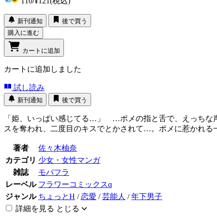
110
/
¥121
(税込)
新刊通知
後で買う
購入に進む
カートに追加
カートに追加しました
試し読み
新刊通知
後で買う
「姫、いっぱい感じてる…」 …ポメの指と舌で、えっちな
スを奪われ、二度目のキスでとかされて…。ポメに惹かれる一
著者
佐々木柚奈
カテゴリ
少女・女性マンガ
雑誌
モバフラ
レーベル
フラワーコミックスα
ジャンル
ちょっとH
/
恋愛
/
芸能人
/
年下男子
詳細を見る
とじる