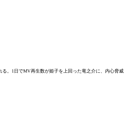
る。1日でMV再生数が姫子を上回った竜之介に、内心脅威