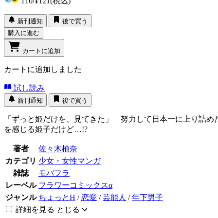
110
/
¥121
(税込)
新刊通知
後で買う
購入に進む
カートに追加
カートに追加しました
試し読み
新刊通知
後で買う
「ずっと姫だけを、見てきた」 努力して日本一に上り詰め
を感じる姫子だけど…!?
著者
佐々木柚奈
カテゴリ
少女・女性マンガ
雑誌
モバフラ
レーベル
フラワーコミックスα
ジャンル
ちょっとH
/
恋愛
/
芸能人
/
年下男子
詳細を見る
とじる