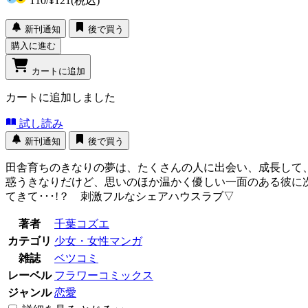
110
/
¥121
(税込)
新刊通知
後で買う
購入に進む
カートに追加
カートに追加しました
試し読み
新刊通知
後で買う
田舎育ちのきなりの夢は、たくさんの人に出会い、成長して
惑うきなりだけど、思いのほか温かく優しい一面のある彼に
てきて･･･!？ 刺激フルなシェアハウスラブ▽
著者
千葉コズエ
カテゴリ
少女・女性マンガ
雑誌
ベツコミ
レーベル
フラワーコミックス
ジャンル
恋愛