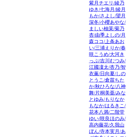
紫月チエリ/綾乃
ゆき/七海月/綾月
もか/さよし/望月
深冬/小櫻あやな/
ましい柚茉/菊乃
杏/由季よしの/月
森ココ/上条あお
い/三浦えりか/春
咲こうめ/大河き
っぷ/吉川むつみ/
江國凜太/杏乃/智
衣薫/日向夏/しの
とうこ/倉苗ちた
か/秋ひろな/八神
舞/片桐美亜/みな
とゆみ/もりなか
もなか/はるきこ/
花本八満/二階堂
ゆい/咲良ほのみ/
高内藤花/久我山
ぼん/寺本実月/あ