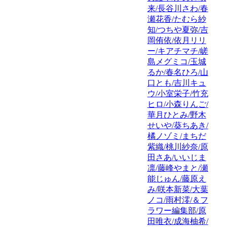
来/長谷川さわ/春
瀬花香/たむら紗
知/つちや夏弥/吉
岡侑依/依月リリ
ー/キアチマチ/嵯
島メグミコ/玉城
るか/春名ひろ/山
口とも/吉川キュ
ウ/小室栄子/竹充
ヒロ/小森りんご/
華月ひとみ/野木
せいや/葵ちあき/
橘ノゾミ/まちだ
紫織/桃川紗奈/原
田さあ/いいじま
凛/藤峰やまと/瀬
能じゅん/藤原え
み/咲本新菜/大葉
ノコ/雨村澪/＆フ
ラワー編集部/原
田唯衣/成海柚希/