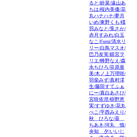
ると/鈴菜/遠山あ
ちは/桜内美優/花
丸ハナハナ/夢月
いめ/東野くも/楪
羽みなと/兎さか/
赤月すみれ/白玉
なこ/Fumi/清水リ
リー/白鳥マスオ/
巴乃友実/鏡宮ヲ
リエ/蜂野なえ/森
永ちひろ/笹原亜
美/木ノ上万理咲/
羽柴みず/真村澪
生/藤田すてふぁ
にー/真白あさひ/
宮咲依澄/樹野恵
実/すずゆき/花丸
ぺこ/平西みえり/
秋 ひろな/葵
ちあき/河丸 慎/
央知 夕/いいじ