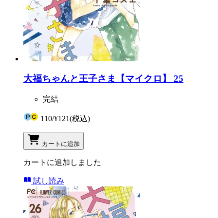
大福ちゃんと王子さま【マイクロ】 25
完結
110
/
¥121
(税込)
カートに追加
カートに追加しました
試し読み