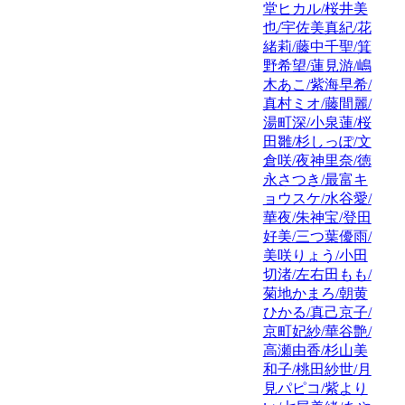
堂ヒカル/桜井美
也/宇佐美真紀/花
緒莉/藤中千聖/箕
野希望/蓮見游/嶋
木あこ/紫海早希/
真村ミオ/藤間麗/
湯町深/小泉蓮/桜
田雛/杉しっぽ/文
倉咲/夜神里奈/徳
永さつき/最富キ
ョウスケ/水谷愛/
華夜/朱神宝/登田
好美/三つ葉優雨/
美咲りょう/小田
切渚/左右田もも/
菊地かまろ/朝黄
ひかる/真己京子/
京町妃紗/華谷艶/
高瀬由香/杉山美
和子/桃田紗世/月
見パピコ/紫より