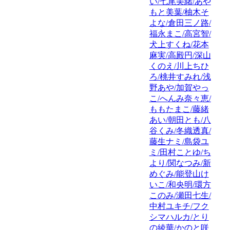
い/七尾美緒/あや
もと美葉/柚木そ
よな/倉田三ノ路/
福永まこ/高宮智/
犬上すくね/花本
麻実/高殿円/深山
くのえ/川上ちひ
ろ/桃井すみれ/浅
野あや/加賀やっ
こ/へんみ奈々恵/
ももたまこ/藤緒
あい/朝田とも/八
谷くみ/冬織透真/
藤生ナミ/島袋ユ
ミ/田村ことゆ/ち
より/関なつみ/新
めぐみ/能登山け
いこ/和央明/環方
このみ/瀬田七生/
中村ユキチ/フク
シマハルカ/とり
の綾華/かのと咲