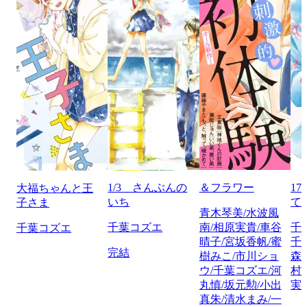
1/3 さんぶんの
＆フラワー
1
大福ちゃんと王
いち
て
子さま
青木琴美/水波風
千葉コズエ
南/相原実貴/車谷
千
千葉コズエ
晴子/宮坂香帆/蜜
千
完結
樹みこ/市川ショ
森
ウ/千葉コズエ/河
村
丸慎/坂元勲/小出
実
真朱/清水まみ/一