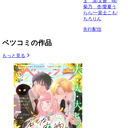
ま 凛/文倉 咲/
菊乃 杏/愛夏う
らら/一富士こも/
ちろりん
先行配信
ベツコミの作品
もっと見る