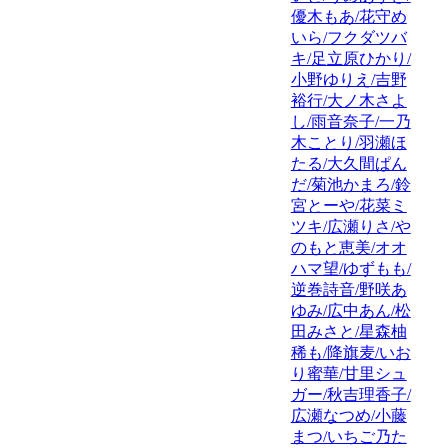
優木もあ/花守め
いら/フクダツバ
キ/足立原ひかり/
小野ゆりえ/吉野
裕行/大ノ木さよ
し/雨音奈子/一乃
木ことり/羽瀬ほ
たる/大久間ぱん
だ/菊池かまろ/鈴
宮とーや/花菜ミ
ツキ/広瀬りさ/や
のもと恵美/オオ
ハマ望/ゆずもも/
逆巻詩音/野咲あ
ゆみ/広中あん/松
田みさと/星森柚
稀も/降旗麦/いお
り蜜華/甘里シュ
ガー/秋吉理香子/
広瀬なつめ/小藤
まつ/いちご乃た