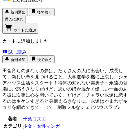
110
/
¥121
(税込)
新刊通知
後で買う
購入に進む
カートに追加
カートに追加しました
試し読み
新刊通知
後で買う
田舎育ちのきなりの夢は、たくさんの人に出会い、成長し
て、新しい恋を見つけること。大学進学を機に上京し、シェ
アハウス生活をスタート！得体の知れない美男子・永遠の登
場に戸惑うきなりだけど、思いのほか温かく優しい一面のあ
る彼に次第に心を開いていく。だけど、チャラい永遠に恋す
るのはキケンすぎると身構えるきなりに、永遠はかまわずキ
ョリを縮めてきて･･･!？ 刺激フルなシェアハウスラブ♪
著者
千葉コズエ
カテゴリ
少女・女性マンガ