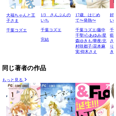
1/3 さんぶんの
17歳、はじめ
好
大福ちゃんと王
いち
て〜発熱〜
い
子さま
千葉コズエ
千葉コズエ/藤中
千
千葉コズエ
千聖/心あゆみ/星
藍
完結
森ゆきも/華夜/北
さ
村咲都子/花本麻
り
実/仰木さえ
き
同じ著者の作品
もっと見る