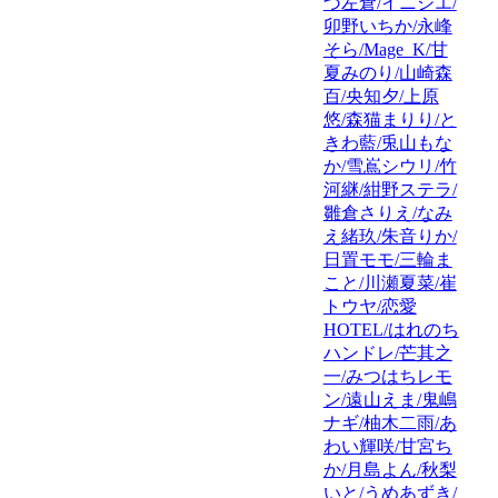
づ左倉/イニシエ/
卯野いちか/永峰
そら/Mage_K/甘
夏みのり/山崎森
百/央知夕/上原
悠/森猫まりり/と
きわ藍/兎山もな
か/雪嶌シウリ/竹
河継/紺野ステラ/
雛倉さりえ/なみ
え緒玖/朱音りか/
日置モモ/三輪ま
こと/川瀬夏菜/崔
トウヤ/恋愛
HOTEL/はれのち
ハンドレ/芒其之
一/みつはちレモ
ン/遠山えま/鬼嶋
ナギ/柚木二雨/あ
わい輝咲/甘宮ち
か/月島よん/秋梨
いと/うめあずき/