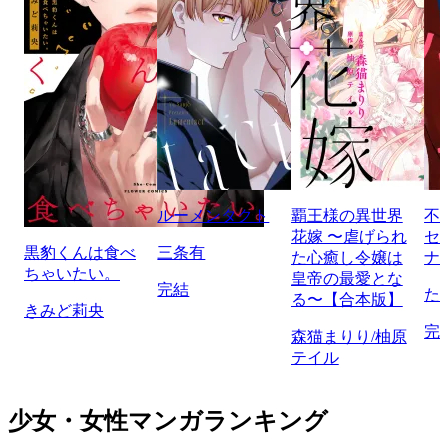
ルーメンタクト
覇王様の異世界
不
花嫁 〜虐げられ
セ
黒豹くんは食べ
三条有
た心癒し令嬢は
ナ
ちゃいたい。
皇帝の最愛とな
完結
た
る〜【合本版】
きみど莉央
完
森猫まりり/柚原
テイル
少女・女性マンガランキング