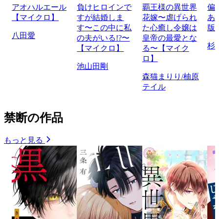
アオハルエール
負けヒロインで
覇王様の異世界
偏
【マイクロ】
すが結婚しま
花嫁〜虐げられ
あ
す〜この中に私
た心癒し令嬢は
版
八田愛
の夫がいる!?〜
皇帝の最愛とな
杉
【マイクロ】
る〜【マイク
ロ】
池山田剛
森猫まりり/柚原
テイル
禁断の作品
もっと見る