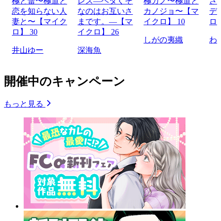
極と蕾〜極道と
レス―ヘタくそ
極カノ〜極道と
さ
恋を知らない人
なのはお互いさ
カノジョ〜【マ
デ
妻と〜【マイク
まです。―【マ
イクロ】 10
ロ】
ロ】 30
イクロ】 26
しがの夷織
わ
井山ゆー
深海魚
開催中のキャンペーン
もっと見る