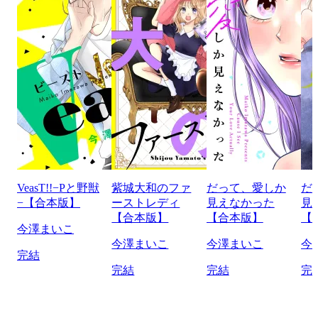
VeasT!!−Pと野獣
紫城大和のファ
だって、愛しか
だ
−【合本版】
ーストレディ
見えなかった
見
【合本版】
【合本版】
【
今澤まいこ
今澤まいこ
今澤まいこ
今
完結
完結
完結
完