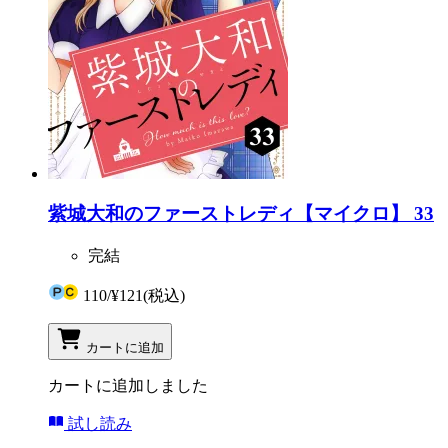
紫城大和のファーストレディ【マイクロ】 33
完結
110
/
¥121
(税込)
カートに追加
カートに追加しました
試し読み