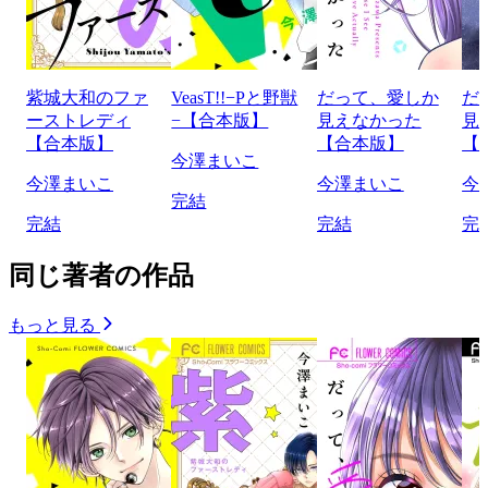
紫城大和のファ
VeasT!!−Pと野獣
だって、愛しか
だ
ーストレディ
−【合本版】
見えなかった
見
【合本版】
【合本版】
【
今澤まいこ
今澤まいこ
今澤まいこ
今
完結
完結
完結
完
同じ著者の作品
もっと見る