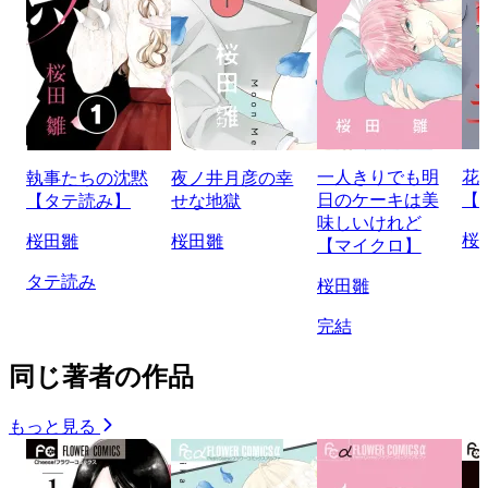
一人きりでも明
花
執事たちの沈黙
夜ノ井月彦の幸
日のケーキは美
【
【タテ読み】
せな地獄
味しいけれど
桜
桜田雛
桜田雛
【マイクロ】
タテ読み
桜田雛
完結
同じ著者の作品
もっと見る