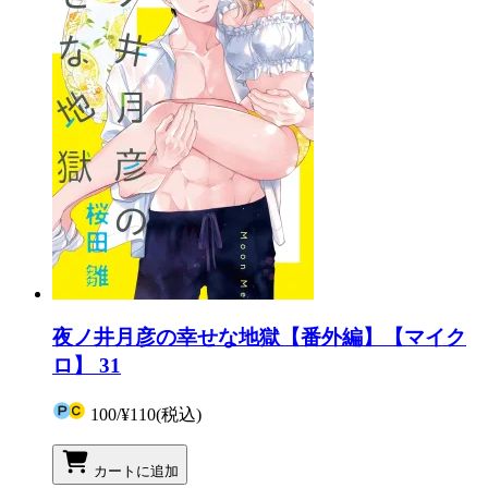
夜ノ井月彦の幸せな地獄【番外編】【マイク
ロ】 31
100
/
¥110
(税込)
カートに追加