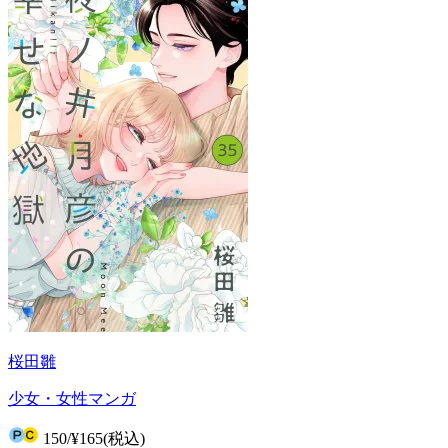
桜田雛
少女・女性マンガ
150
/
¥165
(税込)