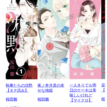
一人きりでも明
花
執事たちの沈黙
夜ノ井月彦の幸
日のケーキは美
【
【タテ読み】
せな地獄
味しいけれど
桜
桜田雛
桜田雛
【マイクロ】