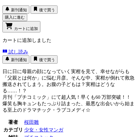
新刊通知
後で買う
購入に進む
カートに追加
カートに追加しました
試し読み
新刊通知
後で買う
日に日に母親の顔になっていく実柑を見て、幸せながらも
「父親とは何か」に悩む月彦。そんな中、実柑が倒れて救急
搬送されてしまう。お腹の子どもは？実柑はどうな
る……！？
月刊「プチコミック」にて超人気！早くも60 万部突破！！
爆笑も胸キュンもたっぷり詰まった、最悪な出会いから始ま
る至上のドラマチック・ラブコメディ☆
著者
桜田雛
カテゴリ
少女・女性マンガ