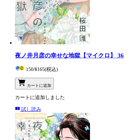
夜ノ井月彦の幸せな地獄【マイクロ】 36
150
/
¥165
(税込)
カートに追加
カートに追加しました
試し読み