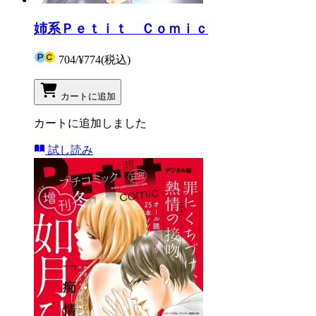
姉系Ｐｅｔｉｔ Ｃｏｍｉｃ
704
/
¥774
(税込)
カートに追加
カートに追加しました
試し読み