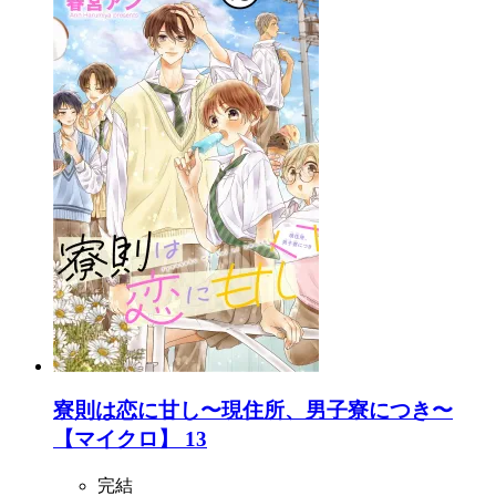
寮則は恋に甘し〜現住所、男子寮につき〜
【マイクロ】 13
完結