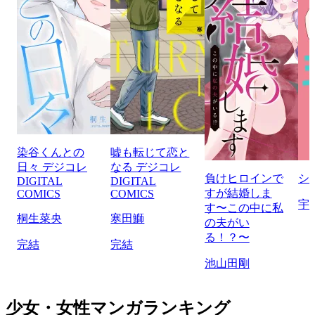
染谷くんとの
嘘も転じて恋と
日々 デジコレ
なる デジコレ
負けヒロインで
シ
DIGITAL
DIGITAL
すが結婚しま
COMICS
COMICS
宇
す〜この中に私
桐生菜央
寒田鰤
の夫がい
る！？〜
完結
完結
池山田剛
少女・女性マンガランキング