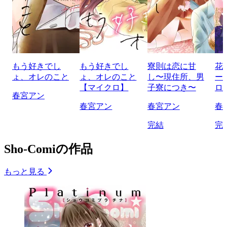
もう好きでし
もう好きでし
寮則は恋に甘
花
ょ、オレのこと
ょ、オレのこと
し〜現住所、男
ー
【マイクロ】
子寮につき〜
ロ
春宮アン
春宮アン
春宮アン
春
完結
完
Sho-Comiの作品
もっと見る