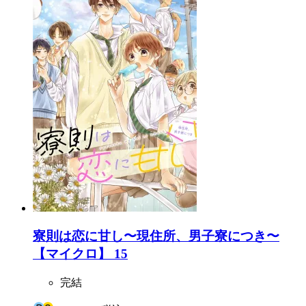
寮則は恋に甘し〜現住所、男子寮につき〜
【マイクロ】 15
完結