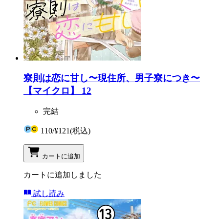
寮則は恋に甘し〜現住所、男子寮につき〜
【マイクロ】 12
完結
110
/
¥121
(税込)
カートに追加
カートに追加しました
試し読み