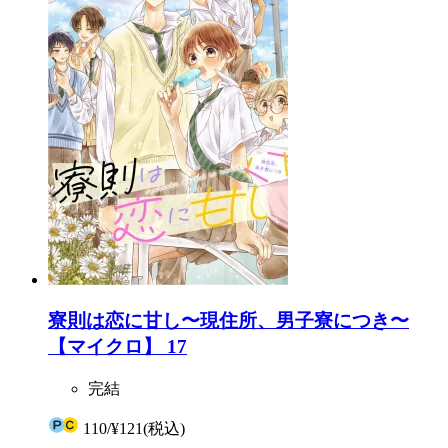
寮則は恋に甘し〜現住所、男子寮につき〜
【マイクロ】 17
完結
110
/
¥121
(税込)