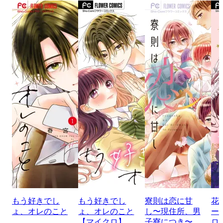
もう好きでし
もう好きでし
寮則は恋に甘
花
ょ、オレのこと
ょ、オレのこと
し〜現住所、男
ー
【マイクロ】
子寮につき〜
ロ