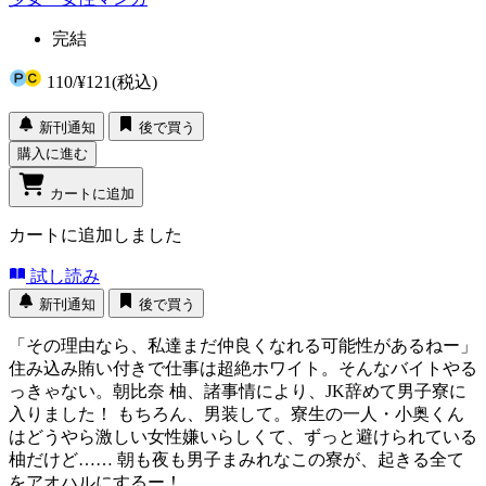
完結
110
/
¥121
(税込)
新刊通知
後で買う
購入に進む
カートに追加
カートに追加しました
試し読み
新刊通知
後で買う
「その理由なら、私達まだ仲良くなれる可能性があるねー」
住み込み賄い付きで仕事は超絶ホワイト。そんなバイトやる
っきゃない。朝比奈 柚、諸事情により、JK辞めて男子寮に
入りました！ もちろん、男装して。寮生の一人・小奥くん
はどうやら激しい女性嫌いらしくて、ずっと避けられている
柚だけど…… 朝も夜も男子まみれなこの寮が、起きる全て
をアオハルにするー！