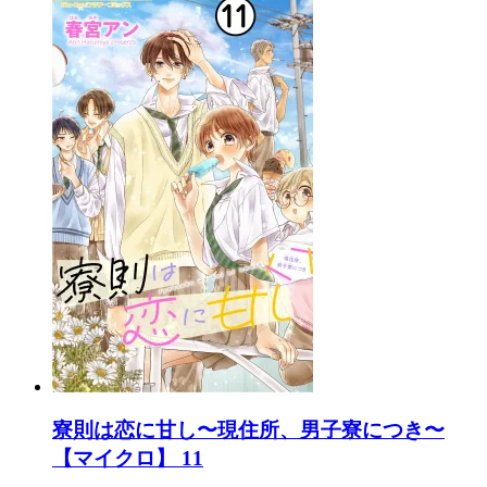
寮則は恋に甘し〜現住所、男子寮につき〜
【マイクロ】 11