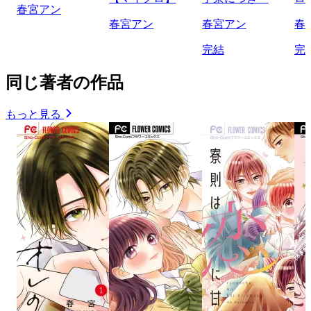
春宮アン
春宮アン
春宮アン
春
完結
完
同じ著者の作品
もっと見る