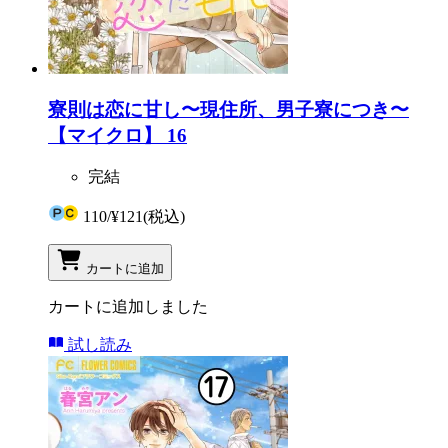
寮則は恋に甘し〜現住所、男子寮につき〜
【マイクロ】 16
完結
110
/
¥121
(税込)
カートに追加
カートに追加しました
試し読み