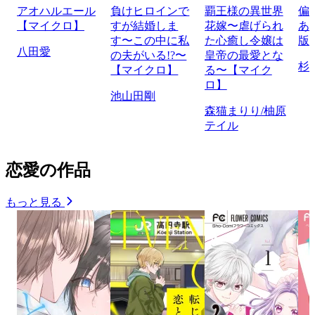
アオハルエール
負けヒロインで
覇王様の異世界
偏
【マイクロ】
すが結婚しま
花嫁〜虐げられ
あ
す〜この中に私
た心癒し令嬢は
版
八田愛
の夫がいる!?〜
皇帝の最愛とな
杉
【マイクロ】
る〜【マイク
ロ】
池山田剛
森猫まりり/柚原
テイル
恋愛の作品
もっと見る