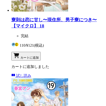
寮則は恋に甘し〜現住所、男子寮につき〜
【マイクロ】 18
完結
110
/
¥121
(税込)
カートに追加
カートに追加しました
試し読み