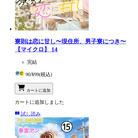
寮則は恋に甘し〜現住所、男子寮につき〜
【マイクロ】 14
完結
90
/
¥99
(税込)
カートに追加
カートに追加しました
試し読み