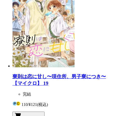
寮則は恋に甘し〜現住所、男子寮につき〜
【マイクロ】 19
完結
110
/
¥121
(税込)