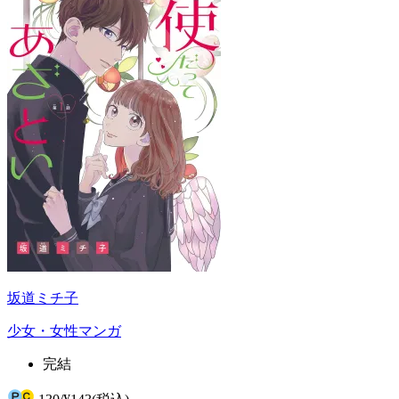
坂道ミチ子
少女・女性マンガ
完結