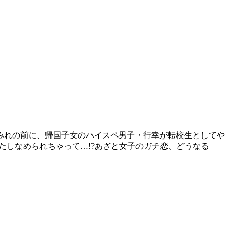
みれの前に、帰国子女のハイスペ男子・行幸が転校生としてや
たしなめられちゃって…!?あざと女子のガチ恋、どうなる