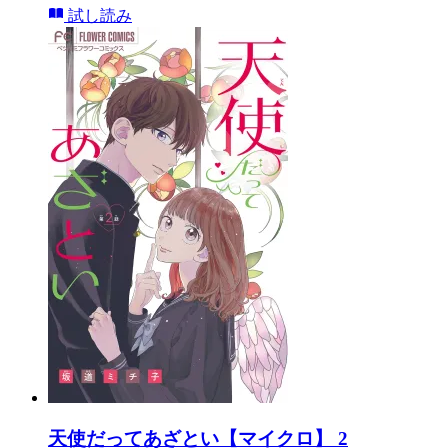
試し読み
天使だってあざとい【マイクロ】 2