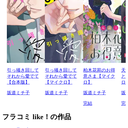
引っ掻き回して
引っ掻き回して
柏木花苑のお得
天
それから愛でて
それから愛でて
意さま【マイク
と
【合本版】
【マイクロ】
ロ】
ロ
坂道ミチ子
坂道ミチ子
坂道ミチ子
坂
完結
完
フラコミ like！の作品