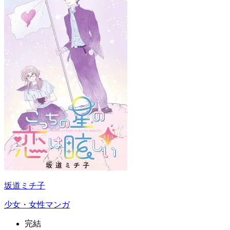
坂道ミチ子
少女・女性マンガ
完結