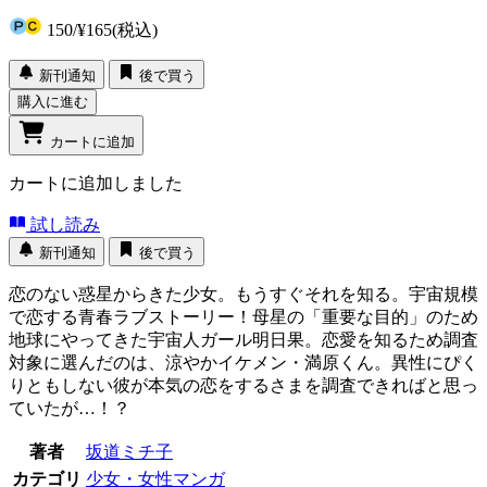
150
/
¥165
(税込)
新刊通知
後で買う
購入に進む
カートに追加
カートに追加しました
試し読み
新刊通知
後で買う
恋のない惑星からきた少女。もうすぐそれを知る。宇宙規模
で恋する青春ラブストーリー！母星の「重要な目的」のため
地球にやってきた宇宙人ガール明日果。恋愛を知るため調査
対象に選んだのは、涼やかイケメン・満原くん。異性にぴく
りともしない彼が本気の恋をするさまを調査できればと思っ
ていたが…！？
著者
坂道ミチ子
カテゴリ
少女・女性マンガ