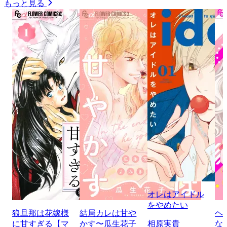
もっと見る
オレはアイドル
をやめたい
狼旦那は花嫁様
結局カレは甘や
ヘ
に甘すぎる【マ
かす〜瓜生花子
相原実貴
な