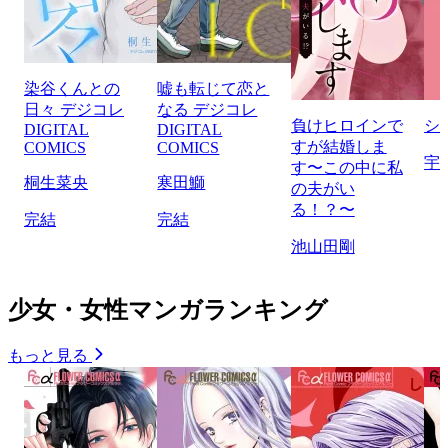
染谷くんとの
嘘も転じて恋と
日々 デジコレ
なる デジコレ
負けヒロインで
シ
DIGITAL
DIGITAL
すが結婚しま
COMICS
COMICS
宇
す〜この中に私
桐生菜央
寒田鰤
の夫がい
る！？〜
完結
完結
池山田剛
少女・女性マンガランキング
もっと見る