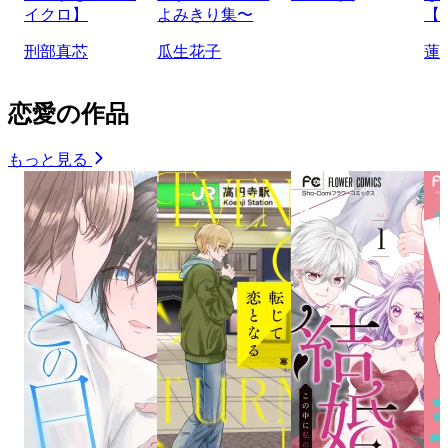
イクロ】
よみきり集〜
【
刑部真芯
瓜生花子
蓮
恋愛の作品
もっと見る