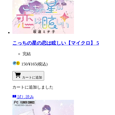
こっちの星の恋は眩しい【マイクロ】 5
完結
150
/
¥165
(税込)
カートに追加
カートに追加しました
試し読み