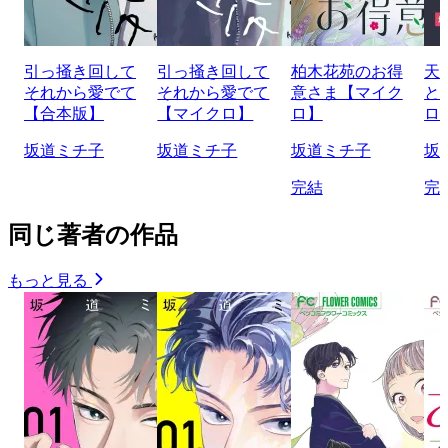
引っ掻き回して
引っ掻き回して
柏木花苑のお得
天
それから愛でて
それから愛でて
意さま【マイク
と
【合本版】
【マイクロ】
ロ】
ロ
坂道ミチ子
坂道ミチ子
坂道ミチ子
坂
完結
完
同じ著者の作品
もっと見る