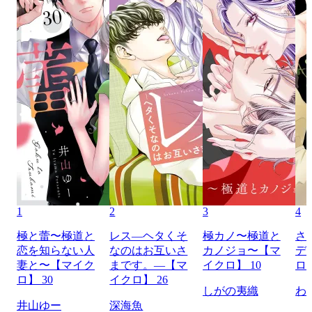
1
2
3
4
極と蕾〜極道と
レス―ヘタくそ
極カノ〜極道と
さ
恋を知らない人
なのはお互いさ
カノジョ〜【マ
デ
妻と〜【マイク
まです。―【マ
イクロ】 10
ロ】
ロ】 30
イクロ】 26
しがの夷織
わ
井山ゆー
深海魚