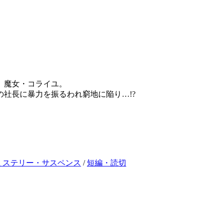
、魔女・コライユ。
社長に暴力を振るわれ窮地に陥り…!?
ミステリー・サスペンス
/
短編・読切