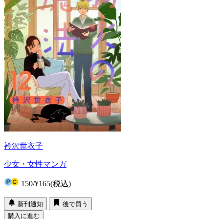
衿沢世衣子
少女・女性マンガ
150
/
¥165
(税込)
新刊通知
後で買う
購入に進む