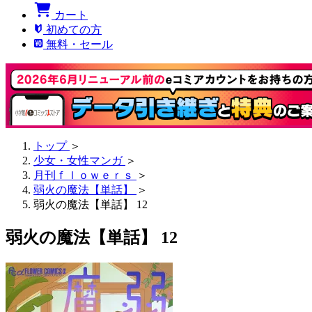
カート
初めての方
無料・セール
トップ
＞
少女・女性マンガ
＞
月刊ｆｌｏｗｅｒｓ
＞
弱火の魔法【単話】
＞
弱火の魔法【単話】 12
弱火の魔法【単話】 12