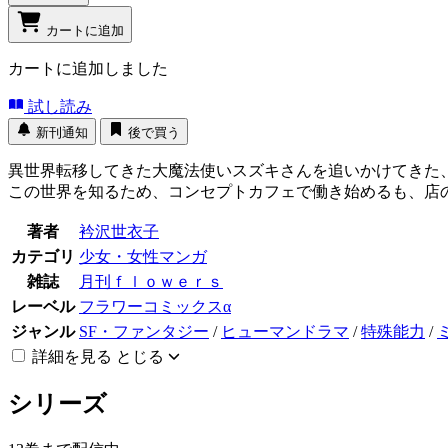
カートに追加
カートに追加しました
試し読み
新刊通知
後で買う
異世界転移してきた大魔法使いスズキさんを追いかけてきた
この世界を知るため、コンセプトカフェで働き始めるも、店の
著者
衿沢世衣子
カテゴリ
少女・女性マンガ
雑誌
月刊ｆｌｏｗｅｒｓ
レーベル
フラワーコミックスα
ジャンル
SF・ファンタジー
/
ヒューマンドラマ
/
特殊能力
/
詳細を見る
とじる
シリーズ