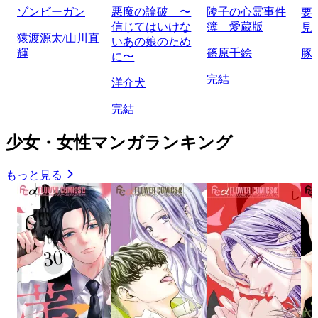
ゾンビーガン
悪魔の論破 〜
陵子の心霊事件
要
信じてはいけな
簿 愛蔵版
見
猿渡源太/山川直
いあの娘のため
輝
篠原千絵
豚
に〜
完結
洋介犬
完結
少女・女性マンガランキング
もっと見る