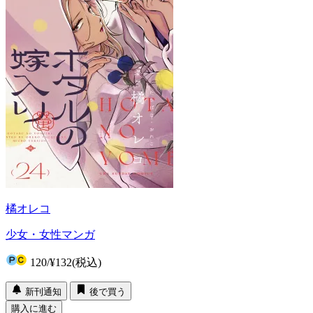
橘オレコ
少女・女性マンガ
120
/
¥132
(税込)
新刊通知
後で買う
購入に進む