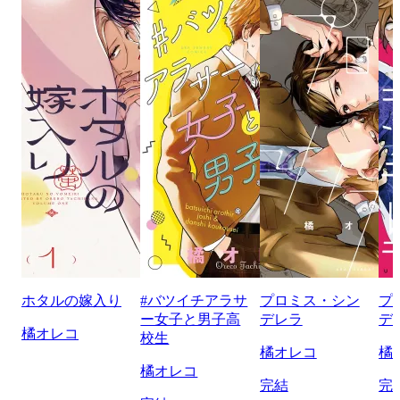
ホタルの嫁入り
#バツイチアラサ
プロミス・シン
プ
ー女子と男子高
デレラ
デ
橘オレコ
校生
橘オレコ
橘
橘オレコ
完結
完