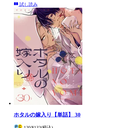
試し読み
ホタルの嫁入り【単話】 30
120
/
¥132
(税込)