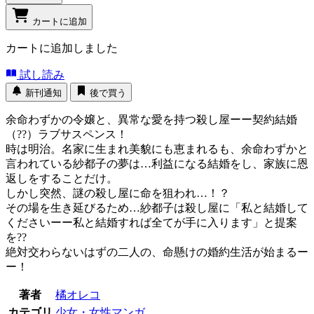
カートに追加
カートに追加しました
試し読み
新刊通知
後で買う
余命わずかの令嬢と、異常な愛を持つ殺し屋ーー契約結婚
（??）ラブサスペンス！
時は明治。名家に生まれ美貌にも恵まれるも、余命わずかと
言われている紗都子の夢は…利益になる結婚をし、家族に恩
返しをすることだけ。
しかし突然、謎の殺し屋に命を狙われ…！？
その場を生き延びるため…紗都子は殺し屋に「私と結婚して
くださいーー私と結婚すれば全てが手に入ります」と提案
を??
絶対交わらないはずの二人の、命懸けの婚約生活が始まるー
ー！
著者
橘オレコ
カテゴリ
少女・女性マンガ