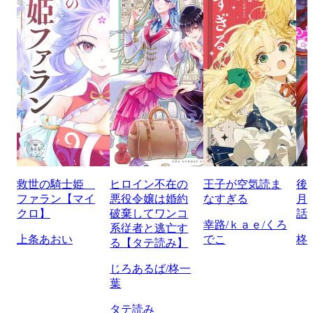
救世の騎士姫
ヒロイン不在の
王子が空気読ま
後
ファラン【マイ
悪役令嬢は婚約
なすぎる
月
クロ】
破棄してワンコ
話
幸路/ｋａｅ/くろ
系従者と逃亡す
上条あおい
でこ
柊
る【タテ読み】
じろあるば/柊一
葉
タテ読み