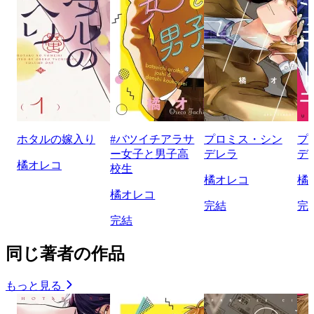
ホタルの嫁入り
#バツイチアラサ
プロミス・シン
プ
ー女子と男子高
デレラ
デ
橘オレコ
校生
橘オレコ
橘
橘オレコ
完結
完
完結
同じ著者の作品
もっと見る