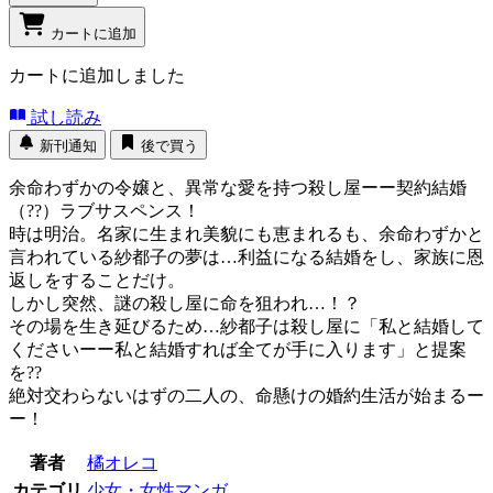
カートに追加
カートに追加しました
試し読み
新刊通知
後で買う
余命わずかの令嬢と、異常な愛を持つ殺し屋ーー契約結婚
（??）ラブサスペンス！
時は明治。名家に生まれ美貌にも恵まれるも、余命わずかと
言われている紗都子の夢は…利益になる結婚をし、家族に恩
返しをすることだけ。
しかし突然、謎の殺し屋に命を狙われ…！？
その場を生き延びるため…紗都子は殺し屋に「私と結婚して
くださいーー私と結婚すれば全てが手に入ります」と提案
を??
絶対交わらないはずの二人の、命懸けの婚約生活が始まるー
ー！
著者
橘オレコ
カテゴリ
少女・女性マンガ