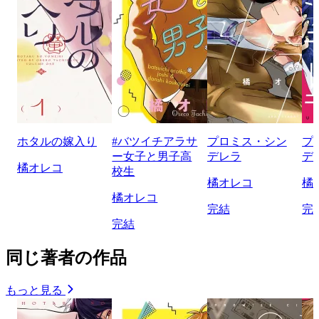
ホタルの嫁入り
#バツイチアラサ
プロミス・シン
プ
ー女子と男子高
デレラ
デ
橘オレコ
校生
橘オレコ
橘
橘オレコ
完結
完
完結
同じ著者の作品
もっと見る