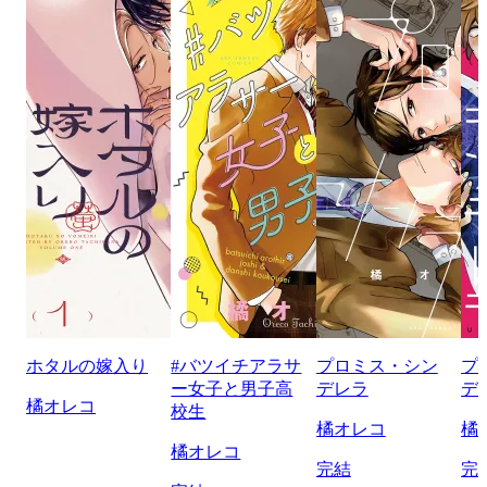
ホタルの嫁入り
#バツイチアラサ
プロミス・シン
プ
ー女子と男子高
デレラ
デ
橘オレコ
校生
橘オレコ
橘
橘オレコ
完結
完