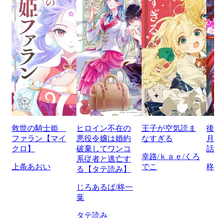
救世の騎士姫
ヒロイン不在の
王子が空気読ま
後
ファラン【マイ
悪役令嬢は婚約
なすぎる
月
クロ】
破棄してワンコ
話
幸路/ｋａｅ/くろ
系従者と逃亡す
上条あおい
でこ
柊
る【タテ読み】
じろあるば/柊一
葉
タテ読み