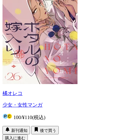
橘オレコ
少女・女性マンガ
100
/
¥110
(税込)
新刊通知
後で買う
購入に進む