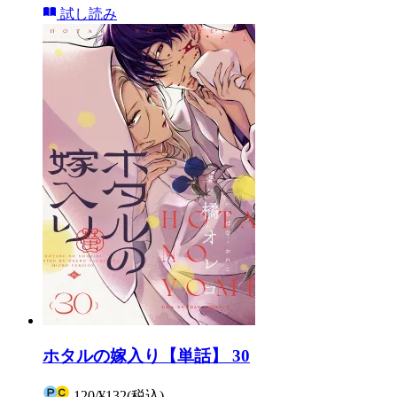
試し読み
ホタルの嫁入り【単話】 30
120
/
¥132
(税込)