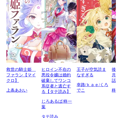
救世の騎士姫
ヒロイン不在の
王子が空気読ま
後
ファラン【マイ
悪役令嬢は婚約
なすぎる
月
クロ】
破棄してワンコ
話
幸路/ｋａｅ/くろ
系従者と逃亡す
上条あおい
でこ
柊
る【タテ読み】
じろあるば/柊一
葉
タテ読み