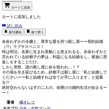
カートに追加
カートに追加しました
試し読み
新刊通知
後で買う
余命わずかの令嬢と、異常な愛を持つ殺し屋ーー契約結婚
（??）ラブサスペンス！
時は明治。名家に生まれ美貌にも恵まれるも、余命わずかと
言われている紗都子の夢は…利益になる結婚をし、家族に恩
返しをすることだけ。
しかし突然、謎の殺し屋に命を狙われ…！？
その場を生き延びるため…紗都子は殺し屋に「私と結婚して
くださいーー私と結婚すれば全てが手に入ります」と提案
を??
絶対交わらないはずの二人の、命懸けの婚約生活が始まるー
ー！
著者
橘オレコ
カテゴリ
少女・女性マンガ