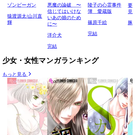
ゾンビーガン
悪魔の論破 〜
陵子の心霊事件
要
信じてはいけな
簿 愛蔵版
見
猿渡源太/山川直
いあの娘のため
輝
篠原千絵
豚
に〜
完結
洋介犬
完結
少女・女性マンガランキング
もっと見る