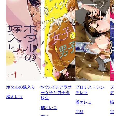
ホタルの嫁入り
#バツイチアラサ
プロミス・シン
プ
ー女子と男子高
デレラ
デ
橘オレコ
校生
橘オレコ
橘
橘オレコ
完結
完