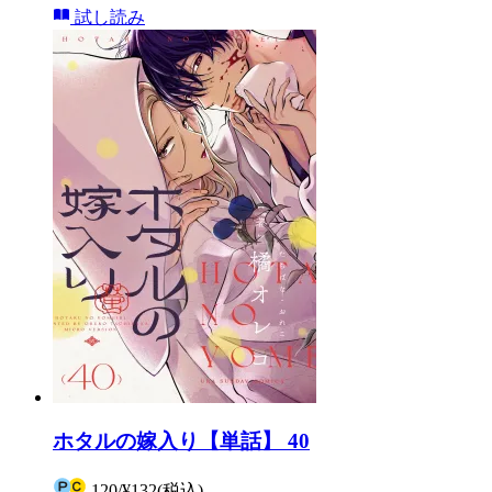
試し読み
ホタルの嫁入り【単話】 40
120
/
¥132
(税込)