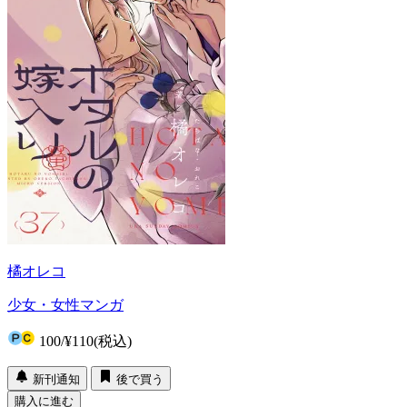
橘オレコ
少女・女性マンガ
100
/
¥110
(税込)
新刊通知
後で買う
購入に進む