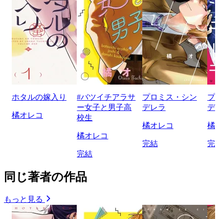
ホタルの嫁入り
#バツイチアラサ
プロミス・シン
プ
ー女子と男子高
デレラ
デ
橘オレコ
校生
橘オレコ
橘
橘オレコ
完結
完
完結
同じ著者の作品
もっと見る