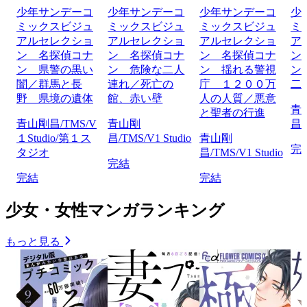
少年サンデーコ
少年サンデーコ
少年サンデーコ
少
ミックスビジュ
ミックスビジュ
ミックスビジュ
ミ
アルセレクショ
アルセレクショ
アルセレクショ
ア
ン 名探偵コナ
ン 名探偵コナ
ン 名探偵コナ
ン
ン 県警の黒い
ン 危険な二人
ン 揺れる警視
ン
闇／群馬と長
連れ／死亡の
庁 １２００万
二
野 県境の遺体
館、赤い壁
人の人質／悪意
青
と聖者の行進
青山剛昌/TMS/V
青山剛
昌/
１Studio/第１ス
昌/TMS/V1 Studio
青山剛
完
タジオ
昌/TMS/V1 Studio
完結
完結
完結
少女・女性マンガランキング
もっと見る