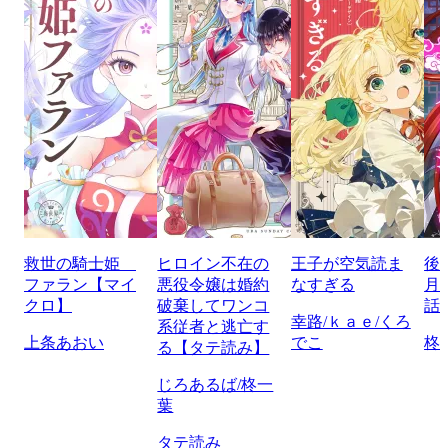
救世の騎士姫
ヒロイン不在の
王子が空気読ま
後
ファラン【マイ
悪役令嬢は婚約
なすぎる
月
クロ】
破棄してワンコ
話
幸路/ｋａｅ/くろ
系従者と逃亡す
上条あおい
でこ
柊
る【タテ読み】
じろあるば/柊一
葉
タテ読み