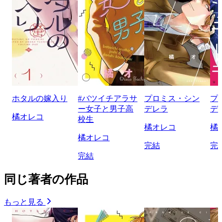
ホタルの嫁入り
#バツイチアラサ
プロミス・シン
プ
ー女子と男子高
デレラ
デ
橘オレコ
校生
橘オレコ
橘
橘オレコ
完結
完
完結
同じ著者の作品
もっと見る