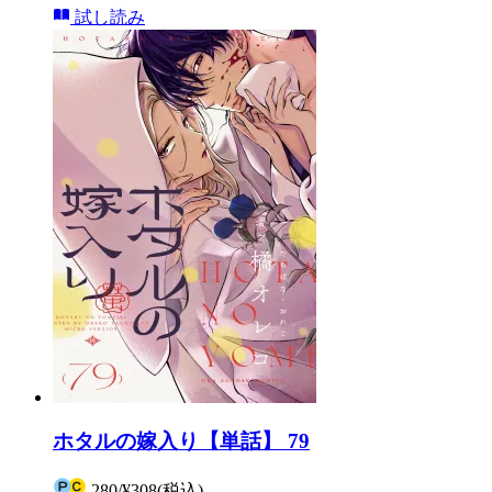
試し読み
ホタルの嫁入り【単話】 79
280
/
¥308
(税込)