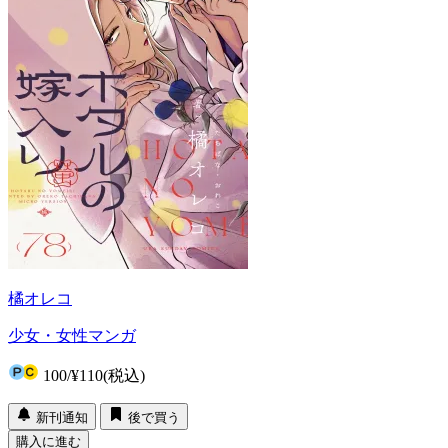
橘オレコ
少女・女性マンガ
100
/
¥110
(税込)
新刊通知
後で買う
購入に進む