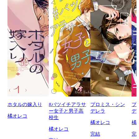
ホタルの嫁入り
#バツイチアラサ
プロミス・シン
プ
ー女子と男子高
デレラ
デ
橘オレコ
校生
橘オレコ
橘
橘オレコ
完結
完