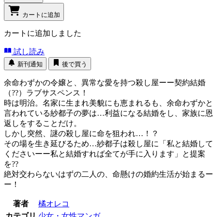
カートに追加
カートに追加しました
試し読み
新刊通知
後で買う
余命わずかの令嬢と、異常な愛を持つ殺し屋ーー契約結婚
（??）ラブサスペンス！
時は明治。名家に生まれ美貌にも恵まれるも、余命わずかと
言われている紗都子の夢は…利益になる結婚をし、家族に恩
返しをすることだけ。
しかし突然、謎の殺し屋に命を狙われ…！？
その場を生き延びるため…紗都子は殺し屋に「私と結婚して
くださいーー私と結婚すれば全てが手に入ります」と提案
を??
絶対交わらないはずの二人の、命懸けの婚約生活が始まるー
ー！
著者
橘オレコ
カテゴリ
少女・女性マンガ