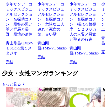
少年サンデーコ
少年サンデーコ
少年サンデーコ
少
ミックスビジュ
ミックスビジュ
ミックスビジュ
ミ
アルセレクショ
アルセレクショ
アルセレクショ
ア
ン 名探偵コナ
ン 名探偵コナ
ン 名探偵コナ
ン
ン 県警の黒い
ン 危険な二人
ン 揺れる警視
ン
闇／群馬と長
連れ／死亡の
庁 １２００万
二
野 県境の遺体
館、赤い壁
人の人質／悪意
青
と聖者の行進
青山剛昌/TMS/V
青山剛
昌/
１Studio/第１ス
昌/TMS/V1 Studio
青山剛
完
タジオ
昌/TMS/V1 Studio
完結
完結
完結
少女・女性マンガランキング
もっと見る