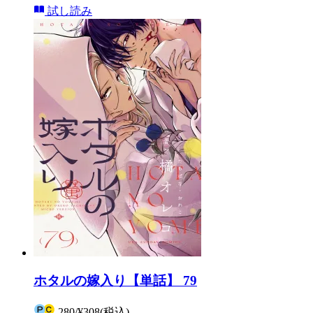
試し読み
ホタルの嫁入り【単話】 79
280
/
¥308
(税込)