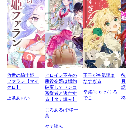
救世の騎士姫
ヒロイン不在の
王子が空気読ま
後
ファラン【マイ
悪役令嬢は婚約
なすぎる
月
クロ】
破棄してワンコ
話
幸路/ｋａｅ/くろ
系従者と逃亡す
上条あおい
でこ
柊
る【タテ読み】
じろあるば/柊一
葉
タテ読み