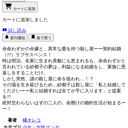
カートに追加
カートに追加しました
試し読み
新刊通知
後で買う
余命わずかの令嬢と、異常な愛を持つ殺し屋ーー契約結婚
（??）ラブサスペンス！
時は明治。名家に生まれ美貌にも恵まれるも、余命わずかと
言われている紗都子の夢は…利益になる結婚をし、家族に恩
返しをすることだけ。
しかし突然、謎の殺し屋に命を狙われ…！？
その場を生き延びるため…紗都子は殺し屋に「私と結婚して
くださいーー私と結婚すれば全てが手に入ります」と提案
を??
絶対交わらないはずの二人の、命懸けの婚約生活が始まるー
ー！
著者
橘オレコ
カテゴリ
少女・女性マンガ