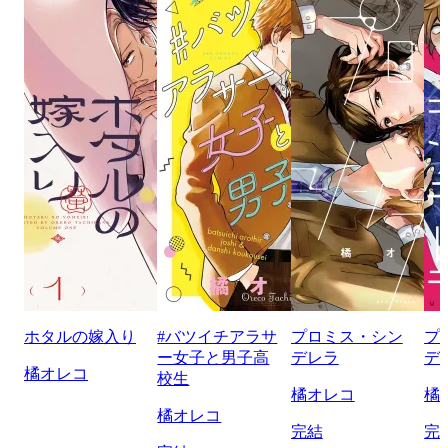
ホタルの嫁入り
#バツイチアラサ
プロミス・シン
プ
ー女子と男子高
デレラ
デ
橘オレコ
校生
橘オレコ
橘
橘オレコ
完結
完