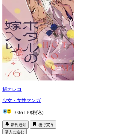
橘オレコ
少女・女性マンガ
100
/
¥110
(税込)
新刊通知
後で買う
購入に進む