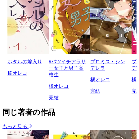
ホタルの嫁入り
#バツイチアラサ
プロミス・シン
プ
ー女子と男子高
デレラ
デ
橘オレコ
校生
橘オレコ
橘
橘オレコ
完結
完
完結
同じ著者の作品
もっと見る